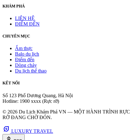
KHÁM PHÁ
LIÊN HỆ
ĐIỂM ĐẾN
CHUYÊN MỤC
Ẩm thực
Balo du lịch
Điểm đến
Dòng chảy
Du lịch thể thao
KẾT NỐI
Số 123 Phố Dương Quang, Hà Nội
Hotline: 1900 xxxx (Rực rỡ)
© 2026 Du Lịch Khám Phá VN — MỘT HÀNH TRÌNH RỰC
RỠ ĐANG CHỜ ĐÓN.
energy_savings_leaf
LUXURY TRAVEL
keyboard_double_arrow_up