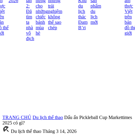
m
2026
lần
hứng
những
Khu
sản
ẩm
ực
2:
cho
trải
du
phẩm
thực
ệt
Đã
những
nghiệm
lịch
du
Việt
ên
tìm
chiếc
không
thác
lịch
trên
n
ta
bánh
thể sao
Đam
mới
bản
 thế
nhà
mùa
chép
B’ri
đồ thế
ới
vô
hè
giới
địch
TRANG CHỦ
Du lịch thể thao
Dấu ấn Pickleball Cup Markettimes
2025 có gì?
beach_access
Du lịch thể thao
Tháng 3 14, 2026