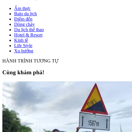
Ẩm thực
Balo du lịch
Điểm đến
Dòng chảy
Du lịch thể thao
Hotel & Resort
Kinh tế
Life Style
Xu hướng
HÀNH TRÌNH TƯƠNG TỰ
Cùng khám phá!