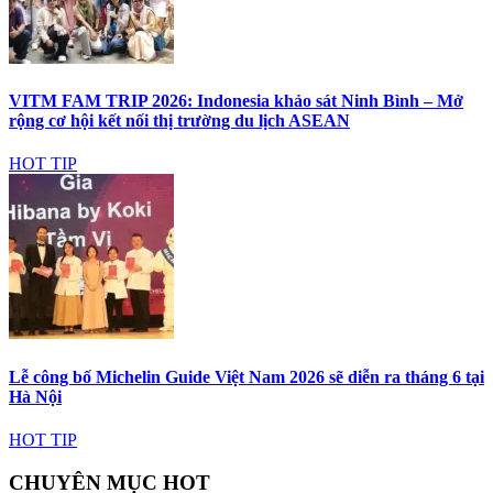
VITM FAM TRIP 2026: Indonesia khảo sát Ninh Bình – Mở
rộng cơ hội kết nối thị trường du lịch ASEAN
HOT TIP
Lễ công bố Michelin Guide Việt Nam 2026 sẽ diễn ra tháng 6 tại
Hà Nội
HOT TIP
CHUYÊN MỤC HOT