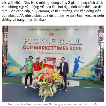
các giải Nhất, Nhì, Ba ở mỗi nội dung cùng 2 giải Phong cách dành
cho những cặp vận động viên có lối chơi đẹp, tinh thần thể thao tích
cực. Bên cạnh cúp, huy chương và tiền thưởng, các vận động viên
còn nhận được nhiều phần quà giá trị như vé máy bay, voucher nghỉ
dưỡng và trang phục thể thao.
Học viện Tài Chính nhận giải Ba hạng mục đôi nam nữ. Ảnh: BTC