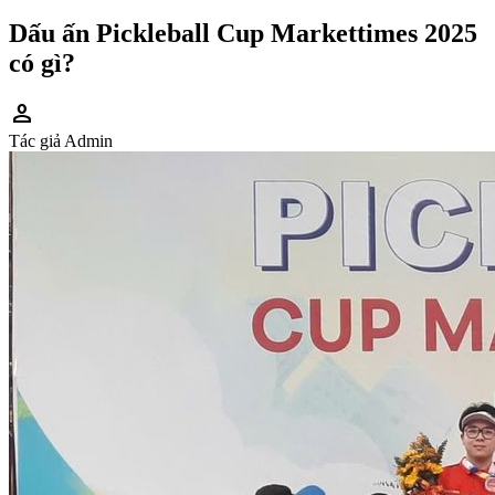
Dấu ấn Pickleball Cup Markettimes 2025
có gì?
person
Tác giả
Admin