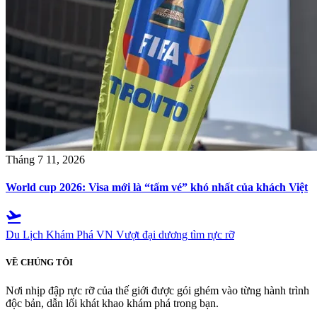
Tháng 7 11, 2026
World cup 2026: Visa mới là “tấm vé” khó nhất của khách Việt
flight_takeoff
Du Lịch Khám Phá VN
Vượt đại dương tìm rực rỡ
VỀ CHÚNG TÔI
Nơi nhịp đập rực rỡ của thế giới được gói ghém vào từng hành trình
độc bản, dẫn lối khát khao khám phá trong bạn.