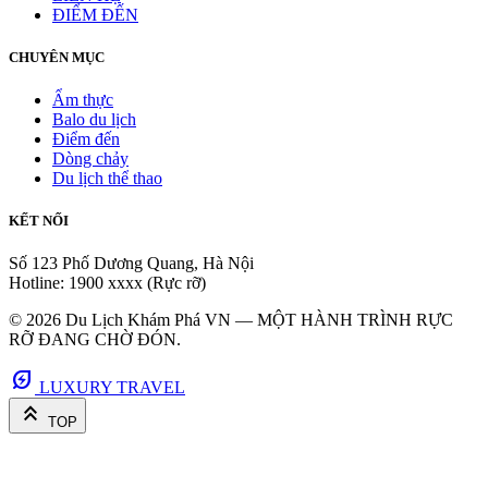
ĐIỂM ĐẾN
CHUYÊN MỤC
Ẩm thực
Balo du lịch
Điểm đến
Dòng chảy
Du lịch thể thao
KẾT NỐI
Số 123 Phố Dương Quang, Hà Nội
Hotline: 1900 xxxx (Rực rỡ)
© 2026 Du Lịch Khám Phá VN — MỘT HÀNH TRÌNH RỰC
RỠ ĐANG CHỜ ĐÓN.
energy_savings_leaf
LUXURY TRAVEL
keyboard_double_arrow_up
TOP