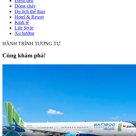
Điểm đến
Dòng chảy
Du lịch thể thao
Hotel & Resort
Kinh tế
Life Style
Xu hướng
HÀNH TRÌNH TƯƠNG TỰ
Cùng khám phá!