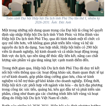
Toàn cảnh Đại hội Hiệp hội Du lịch tỉnh Phú Thọ lần thứ I, nhiệm kỳ
2026-2031. Ảnh: Đức Anh
Một trong những nội dung quan trọng của Đại hội là công bố quyết
định sáp nhập Hiệp hội Du lịch tỉnh Vĩnh Phúc và Hòa Bình vào
Hiệp hội Du lịch tỉnh Phú Thọ, qua đó hình thành một tổ chức có
quy mô lớn hơn, với không gian phát triển liên vùng và hệ tài
nguyên du lịch đa dạng. Sau hợp nhất, Hiệp hội hiện có 290 hội
viên là doanh nghiệp, hộ kinh doanh và cá nhân hoạt động trong
lĩnh vực du lịch, tạo nền tảng để thúc đẩy liên kết, nâng cao chất
lượng sản phẩm và gia tăng năng lực cạnh tranh điểm đến.
Trong thời gian qua, Hiệp hội Du lịch tỉnh Phú Thọ đã duy trì kết
nối hội viên thông qua các hoạt động khảo sát, tham quan thực tế tại
cơ sở kinh doanh, góp phần tăng cường giao lưu, chia sẻ kinh
nghiệm và hỗ trợ tháo gỡ khó khăn cho doanh nghiệp. Đồng thời,
Hiệp hội tích cực phối hợp với ngành văn hóa – du lịch địa phương
trong công tác xúc tiến, quảng bá, kêu gọi đầu tư và phát triển sản
phẩm, cũng như tham gia các chương trình liên kết vùng và hoạt
động do Hiệp hội Du lịch Việt Nam tổ chức.
Bước vào nhiệm kỳ 2026-2031, Hiệp hội xác định phương hướng