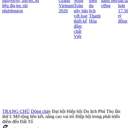
nguyên
tự, thủ
HCM
Grand
Song
triển
hành bền
đất đa
liệu địa
tục rút
Vietnam
Toàn
du
vững
hơn
phương
gọn
2026
gây bão
lịch
17.56
với loạt
Thanh
tỷ
thiết kế
Hóa
đồng
đậm
chất
Việt
TRANG CHỦ
Dòng chảy
Đại hội Hiệp hội Du lịch Phú Thọ lần
thứ I: Mở rộng liên kết, nâng cao vai trò Hiệp hội trong phát triển
điểm đến Đất Tổ
beach_access