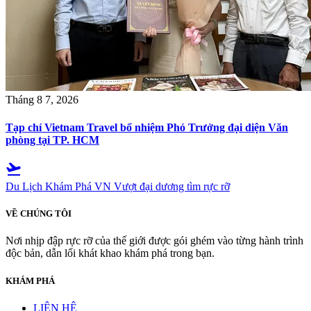
Tháng 8 7, 2026
Tạp chí Vietnam Travel bổ nhiệm Phó Trưởng đại diện Văn
phòng tại TP. HCM
flight_takeoff
Du Lịch Khám Phá VN
Vượt đại dương tìm rực rỡ
VỀ CHÚNG TÔI
Nơi nhịp đập rực rỡ của thế giới được gói ghém vào từng hành trình
độc bản, dẫn lối khát khao khám phá trong bạn.
KHÁM PHÁ
LIÊN HỆ