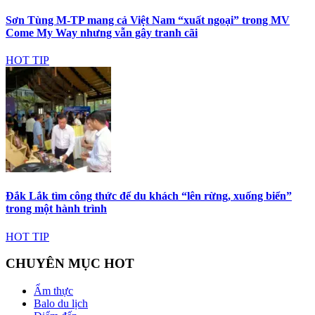
Sơn Tùng M-TP mang cả Việt Nam “xuất ngoại” trong MV
Come My Way nhưng vẫn gây tranh cãi
HOT TIP
Đắk Lắk tìm công thức để du khách “lên rừng, xuống biển”
trong một hành trình
HOT TIP
CHUYÊN MỤC HOT
Ẩm thực
Balo du lịch