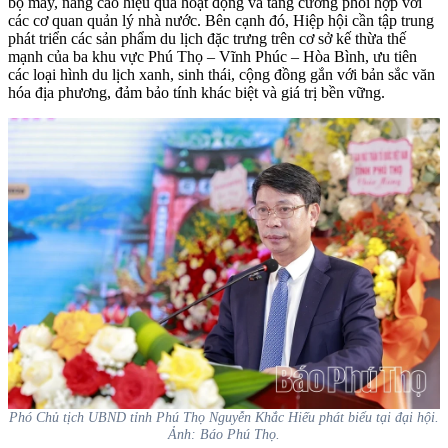
bộ máy, nâng cao hiệu quả hoạt động và tăng cường phối hợp với
các cơ quan quản lý nhà nước. Bên cạnh đó, Hiệp hội cần tập trung
phát triển các sản phẩm du lịch đặc trưng trên cơ sở kế thừa thế
mạnh của ba khu vực Phú Thọ – Vĩnh Phúc – Hòa Bình, ưu tiên
các loại hình du lịch xanh, sinh thái, cộng đồng gắn với bản sắc văn
hóa địa phương, đảm bảo tính khác biệt và giá trị bền vững.
Phó Chủ tịch UBND tỉnh Phú Thọ Nguyễn Khắc Hiếu phát biểu tại đại hội.
Ảnh: Báo Phú Thọ.