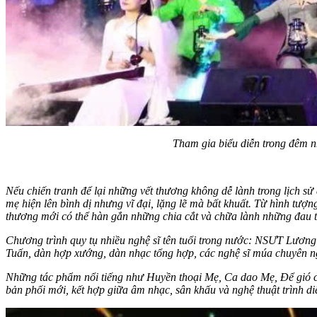
Tham gia biểu diễn trong đêm n
Nếu chiến tranh để lại những vết thương không dễ lành trong lịch sử
mẹ hiện lên bình dị nhưng vĩ đại, lặng lẽ mà bất khuất. Từ hình tượn
thương mới có thể hàn gắn những chia cắt và chữa lành những đau 
Chương trình quy tụ nhiều nghệ sĩ tên tuổi trong nước: NSƯT Lươ
Tuấn, dàn hợp xướng, dàn nhạc tổng hợp, các nghệ sĩ múa chuyên 
Những tác phẩm nổi tiếng như Huyền thoại Mẹ, Ca dao Mẹ, Để gió cu
bản phối mới, kết hợp giữa âm nhạc, sân khấu và nghệ thuật trình d