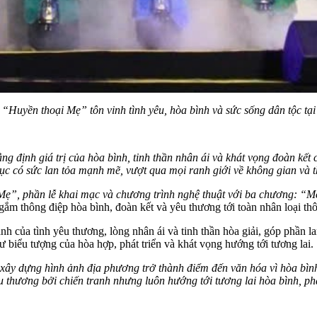
Huyền thoại Mẹ” tôn vinh tình yêu, hòa bình và sức sống dân tộc tạ
ịnh giá trị của hòa bình, tinh thần nhân ái và khát vọng đoàn kết củ
c có sức lan tỏa mạnh mẽ, vượt qua mọi ranh giới về không gian và t
ẹ”, phần lễ khai mạc và chương trình nghệ thuật với ba chương: “M
 gắm thông điệp hòa bình, đoàn kết và yêu thương tới toàn nhân loại t
nh của tình yêu thương, lòng nhân ái và tinh thần hòa giải, góp phần l
iểu tượng của hòa hợp, phát triển và khát vọng hướng tới tương lai.
ây dựng hình ảnh địa phương trở thành điểm đến văn hóa vì hòa bình, 
au thương bởi chiến tranh nhưng luôn hướng tới tương lai hòa bình, phá