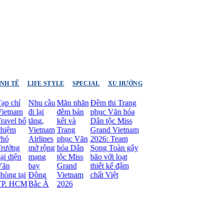
INH TẾ
LIFE STYLE
SPECIAL
XU HƯỚNG
 chí
Nhu cầu
Mãn nhãn
Đêm thi Trang
tnam
đi lại
đêm bán
phục Văn hóa
el bổ
tăng,
kết và
Dân tộc Miss
ệm
Vietnam
Trang
Grand Vietnam
Airlines
phục Văn
2026: Team
ởng
mở rộng
hóa Dân
Song Toàn gây
diện
mạng
tộc Miss
bão với loạt
bay
Grand
thiết kế đậm
g tại
Đông
Vietnam
chất Việt
 HCM
Bắc Á
2026