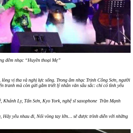
trong đêm nhạc “Huyền thoại Mẹ”
g, lòng vị tha và nghị lực sống. Trong âm nhạc Trịnh Công Sơn, người
n tranh mà còn gửi gắm triết lý nhân văn sâu sắc: chỉ có tình yêu
ê, Khánh Ly, Tấn Sơn, Kyo York, nghệ sĩ saxophone Trần Mạnh
, Hãy yêu nhau đi, Nối vòng tay lớn… sẽ được trình diễn với những