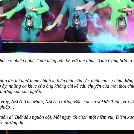
hạc có nhiều nghệ sĩ nổi tiếng gắn bó với âm nhạc Trịnh Công Sơn 
 dân tộc thì người mẹ chính là hiện thân sâu sắc nhất của sự chịu đựn
g ấy, những ca khúc của ông không chỉ kể câu chuyện của một thời chiế
thương của con người.
ng Huy, NSƯT Thu Minh, NSƯT Trường Bắc, các ca sĩ Đức Tuấn, Hà L
nghiệp…
ốn đi, Biết đâu nguồn cội, Mỗi ngày tôi chọn một niềm vui, Diễm xưa
iễn đương đại.