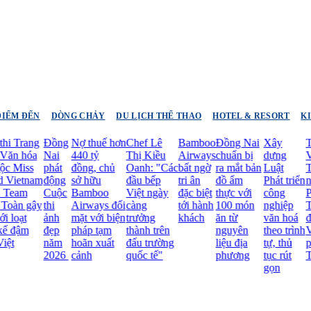
ĐIỂM ĐẾN
DÒNG CHẢY
DU LỊCH THỂ THAO
HOTEL & RESORT
K
 Trang
Đồng
Nợ thuế hơn
Chef Lê
Bamboo
Đồng Nai
Xây
Tạp
n hóa
Nai
440 tỷ
Thị Kiều
Airways
chuẩn bị
dựng
Vie
 Miss
phát
đồng, chủ
Oanh: "Các
bất ngờ
ra mắt bản
Luật
Trav
ietnam
động
sở hữu
đầu bếp
tri ân
đồ ẩm
Phát triển
nhi
eam
Cuộc
Bamboo
Việt ngày
đặc biệt
thực với
công
Phó
àn gây
thi
Airways đối
càng
tới hành
100 món
nghiệp
Trư
oạt
ảnh
mặt với biện
trưởng
khách
ăn từ
văn hoá
đại 
 đậm
đẹp
pháp tạm
thành trên
nguyên
theo trình
Văn
t
năm
hoãn xuất
đấu trường
liệu địa
tự, thủ
phòn
2026
cảnh
quốc tế"
phương
tục rút
TP.
gọn