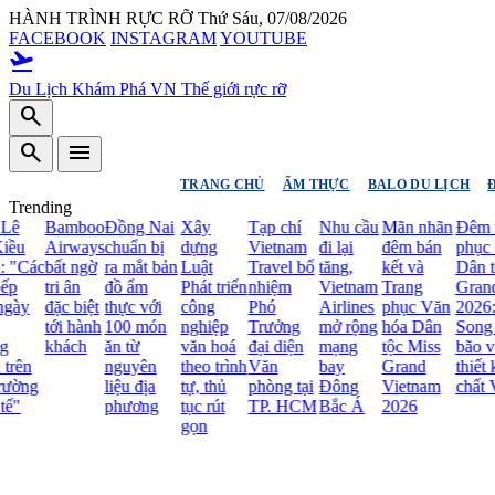
HÀNH TRÌNH RỰC RỠ
Thứ Sáu, 07/08/2026
FACEBOOK
INSTAGRAM
YOUTUBE
flight_takeoff
Du Lịch Khám Phá VN
Thế giới rực rỡ
search
search
menu
TRANG CHỦ
ẨM THỰC
BALO DU LỊCH
Trending
Bamboo
Đồng Nai
Xây
Tạp chí
Nhu cầu
Mãn nhãn
Đêm thi
u
Airways
chuẩn bị
dựng
Vietnam
đi lại
đêm bán
phục Vă
Các
bất ngờ
ra mắt bản
Luật
Travel bổ
tăng,
kết và
Dân tộc
tri ân
đồ ẩm
Phát triển
nhiệm
Vietnam
Trang
Grand V
ày
đặc biệt
thực với
công
Phó
Airlines
phục Văn
2026: T
tới hành
100 món
nghiệp
Trưởng
mở rộng
hóa Dân
Song To
khách
ăn từ
văn hoá
đại diện
mạng
tộc Miss
bão với l
ên
nguyên
theo trình
Văn
bay
Grand
thiết kế
ờng
liệu địa
tự, thủ
phòng tại
Đông
Vietnam
chất Việ
phương
tục rút
TP. HCM
Bắc Á
2026
gọn