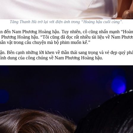
Tăng Thanh Hà trở lại với điện ảnh trong “Hoàng hậu cuối cùng”.
 quan đến Nam Phương Hoàng hậu. Tuy nhiên, cô cũng nhấn mạnh “Hoàng 
Phương Hoàng hậu. “Tôi cũng đã đọc rất nhiều tài liệu về Nam Phươn
 nhân vật trong câu chuyện mà bộ phim muốn kể.”
n. Bên cạnh những lời khen về thần thái sang trọng và vẻ đẹp quý phá
g hình dung của công chúng về Nam Phương Hoàng hậu.