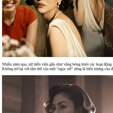
Nhiều năm qua, nữ diễn viên gần như vắng bóng khỏi các hoạt động n
Không trở lại với tâm thế của một “ngọc nữ” từng là biểu tượng của đ