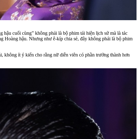
hậu cuối cùng” không phải là bộ phim tái hiện lịch sử mà là tác
g Hoàng hậu. Nhưng như ê-kíp chia sẻ, đây không phải là bộ phim
i, không ít ý kiến cho rằng nữ diễn viên có phần trưởng thành hơn