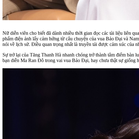
Nữ diễn viên cho biết đã dành nhiều thời gian đọc các tài liệu liên
phẩm điện ảnh lấy cảm hứng từ câu chuyện của vua Bảo Đại và Nam 
nói về lịch sử. Điều quan trọng nhất là truyền tải được cảm xúc của
Sự trở lại của Tăng Thanh Hà nhanh chóng trở thành tâm điểm bàn luậ
bạn diễn Ma Ran Đô trong vai vua Bảo Đại, hay chưa thật sự giốn