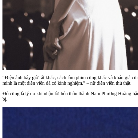
“Điện ảnh bây giờ rất khác, cách làm phim cũng khác và khán giả cũng 
mình là một diễn viên đã có kinh nghiệm.” – nữ diễn viên thú thật.
Đó cũng là lý do khi nhận lời hóa thân thành Nam Phương Hoàng hậu 
bị.