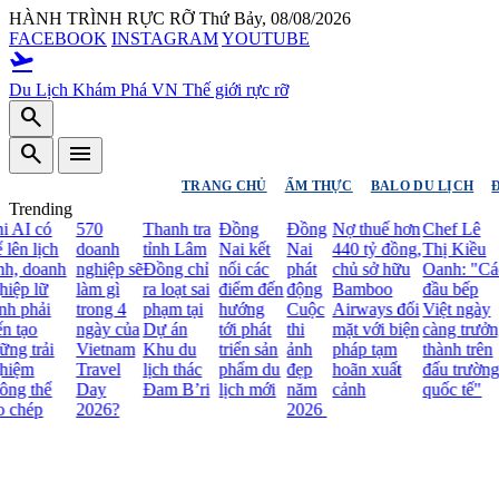
HÀNH TRÌNH RỰC RỠ
Thứ Bảy, 08/08/2026
FACEBOOK
INSTAGRAM
YOUTUBE
flight_takeoff
Du Lịch Khám Phá VN
Thế giới rực rỡ
search
search
menu
TRANG CHỦ
ẨM THỰC
BALO DU LỊCH
Trending
 có
570
Thanh tra
Đồng
Đồng
Nợ thuế hơn
Chef Lê
Ba
lịch
doanh
tỉnh Lâm
Nai kết
Nai
440 tỷ đồng,
Thị Kiều
Air
doanh
nghiệp sẽ
Đồng chỉ
nối các
phát
chủ sở hữu
Oanh: "Các
bất
lữ
làm gì
ra loạt sai
điểm đến
động
Bamboo
đầu bếp
tri 
ải
trong 4
phạm tại
hướng
Cuộc
Airways đối
Việt ngày
đặc
o
ngày của
Dự án
tới phát
thi
mặt với biện
càng trưởng
tới
rải
Vietnam
Khu du
triển sản
ảnh
pháp tạm
thành trên
khá
Travel
lịch thác
phẩm du
đẹp
hoãn xuất
đấu trường
thể
Day
Đam B’ri
lịch mới
năm
cảnh
quốc tế"
p
2026?
2026