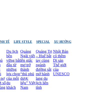
INH TẾ
LIFE STYLE
SPECIAL
XU HƯỚNG
Du lịch
Quảng
Quảng Trị
Nhật Bản
bền
Ngãi viết
– Huế bắt
có thêm
vững bắt
lên giấc
tay cùng
Di sản
đầu từ
mơ trở
ngành
Thế giới
những
thành
đường sắt
của
lựa chọn
“thủ phủ
mở hành
UNESCO
của mỗi
dược
lang du
du
liệu” Việt
lịch liên
khách
Nam
tỉnh