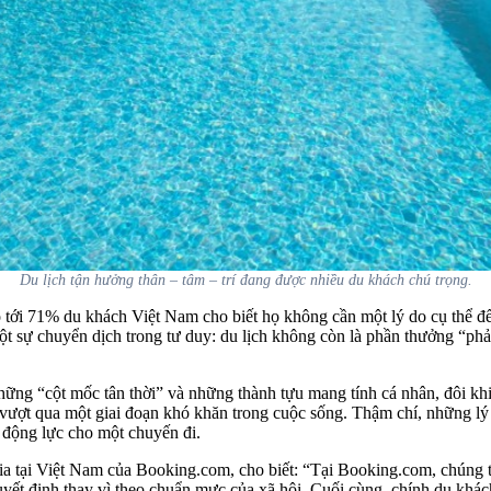
Du lịch tận hưởng thân – tâm – trí đang được nhiều du khách chú trọng.
ới 71% du khách Việt Nam cho biết họ không cần một lý do cụ thể để
t sự chuyển dịch trong tư duy: du lịch không còn là phần thưởng “phải
ng “cột mốc tân thời” và những thành tựu mang tính cá nhân, đôi khi 
à vượt qua một giai đoạn khó khăn trong cuộc sống. Thậm chí, những l
h động lực cho một chuyến đi.
 tại Việt Nam của Booking.com, cho biết: “Tại Booking.com, chúng tôi
uyết định thay vì theo chuẩn mực của xã hội. Cuối cùng, chính du khách