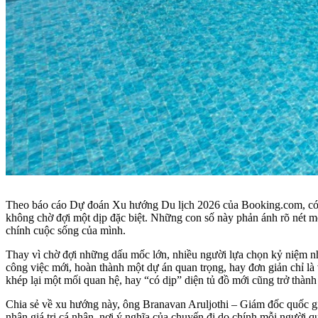
Theo báo cáo Dự đoán Xu hướng Du lịch 2026 của Booking.com, có t
không chờ đợi một dịp đặc biệt. Những con số này phản ánh rõ nét mộ
chính cuộc sống của mình.
Thay vì chờ đợi những dấu mốc lớn, nhiều người lựa chọn kỷ niệm nhữ
công việc mới, hoàn thành một dự án quan trọng, hay đơn giản chỉ l
khép lại một mối quan hệ, hay “có dịp” diện tủ đồ mới cũng trở thàn
Chia sẻ về xu hướng này, ông Branavan Aruljothi – Giám đốc quốc gia
nhận giá trị cá nhân, nơi ý nghĩa của chuyến đi do chính mỗi người q