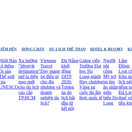
ĐIỂM ĐẾN
DÒNG CHẢY
DU LỊCH THỂ THAO
HOTEL & RESORT
K
 Bản
Xu hướng
Vietnam
Đà Nẵng
Giảng viên
Người
Lâm
hêm
"lifestyle
Travel
khởi
Trường Đại
phi
Đồng:
ản
destination"
Day mang
động
học Hạ
công
Loạt chủ
giới
mở ra diện
lại điều gì
DITF
Long giành
Mỹ trở
Khu du
mạo mới
cho địa
2026:
Huy chương
lại tìm
lịch nổi
ESCO
cho du lịch
phương và
Tương
Vàng tại
ân nhân
tiếng tại
cao cấp
doanh
lai du
cuộc thi ẩm
giữa
Đà Lạt nợ
TP.HCM
nghiệp du
lịch bắt
thực quốc tế
biển Hạ
thuế với số
lịch?
đầu từ
Long
tiền khủng
kết nối