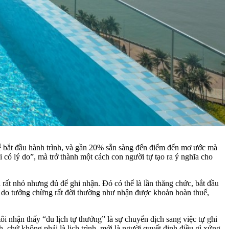
 bắt đầu hành trình, và gần 20% sẵn sàng đến điểm đến mơ ước mà
 có lý do”, mà trở thành một cách con người tự tạo ra ý nghĩa cho
rất nhỏ nhưng đủ để ghi nhận. Đó có thể là lần thăng chức, bắt đầu
ý do tưởng chừng rất đời thường như nhận được khoản hoàn thuế,
 nhận thấy “du lịch tự thưởng” là sự chuyển dịch sang việc tự ghi
, chứ không phải là lịch trình, mới là người quyết định điều gì xứng