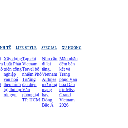
INH TẾ
LIFE STYLE
SPECIAL
XU HƯỚNG
 dựng
Tạp chí
Nhu cầu
Mãn nhãn
t Phát
Vietnam
đi lại
đêm bán
ển công
Travel bổ
tăng,
kết và
iệp
nhiệm Phó
Vietnam
Trang
 hoá
Trưởng
Airlines
phục Văn
 trình
đại diện
mở rộng
hóa Dân
thủ tục
Văn
mạng
tộc Miss
 gọn
phòng tại
bay
Grand
TP. HCM
Đông
Vietnam
Bắc Á
2026