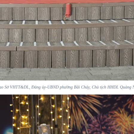
 đạo Sở VHTT&DL, Đảng ủy-UBND phường Bãi Cháy, Chủ tịch HHDL Quảng Ni