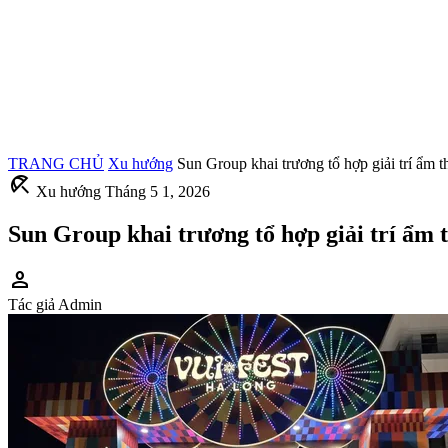
TRANG CHỦ
Xu hướng
Sun Group khai trương tổ hợp giải trí ẩm
beach_access
Xu hướng
Tháng 5 1, 2026
Sun Group khai trương tổ hợp giải trí ẩm
person
Tác giả
Admin