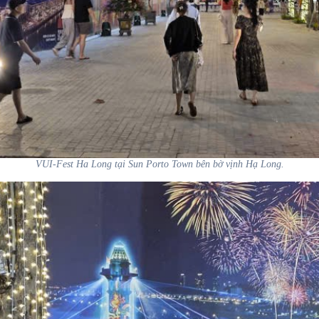
VUI-Fest Ha Long tại Sun Porto Town bên bờ vịnh Hạ Long.