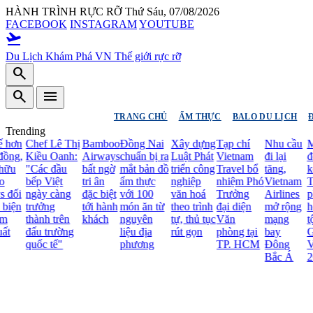
HÀNH TRÌNH RỰC RỠ
Thứ Sáu, 07/08/2026
FACEBOOK
INSTAGRAM
YOUTUBE
flight_takeoff
Du Lịch Khám Phá VN
Thế giới rực rỡ
search
search
menu
TRANG CHỦ
ẨM THỰC
BALO DU LỊCH
Trending
Chef Lê Thị
Bamboo
Đồng Nai
Xây dựng
Tạp chí
Nhu cầu
Mãn n
Kiều Oanh:
Airways
chuẩn bị ra
Luật Phát
Vietnam
đi lại
đêm b
"Các đầu
bất ngờ
mắt bản đồ
triển công
Travel bổ
tăng,
kết và
bếp Việt
tri ân
ẩm thực
nghiệp
nhiệm Phó
Vietnam
Trang
ngày càng
đặc biệt
với 100
văn hoá
Trưởng
Airlines
phục 
trưởng
tới hành
món ăn từ
theo trình
đại diện
mở rộng
hóa D
thành trên
khách
nguyên
tự, thủ tục
Văn
mạng
tộc Mi
đấu trường
liệu địa
rút gọn
phòng tại
bay
Grand
quốc tế"
phương
TP. HCM
Đông
Vietna
Bắc Á
2026