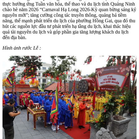
thực hưởng ứng Tuần văn hóa, thể thao và du lịch tỉnh Quảng Ninh
chào hè năm 2026 “Carnaval Hạ Long 2026-Kỳ quan bừng sáng kỷ
nguyên mới”; tăng cường công tác truyền thông, quảng bá tiềm
năng, thế mạnh phát triển du lịch của phường Hồng Gai, qua đó thu
hút các nguồn lực đầu tư phát triển hạ tầng du lịch, khai thác hiệu
quả tài nguyên du lịch và góp phần gia tăng lượng khách du lịch
đến địa bàn.
Hình ảnh rước Lễ
: