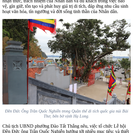
nhận thức, trách nhiệm của Nhân dân và du khách trong việc bảo
vệ, gìn giữ, tôn tạo và phát huy giá trị di tích, đáp ứng nhu cầu sinh
hoạt văn hóa, tín ngưỡng và đời sống tinh thần của Nhân dân.
Đền Đức Ông Trần Quốc Nghiễn trong Quần thể di tích quốc gia núi Bài
Thơ, bên bờ vịnh Hạ Long.
Chủ tịch UBND phường Đào Tất Thắng nêu, việc tổ chức Lễ hội
Đền Đức ông Trần Quốc Nghiễn hướng tới nhiều mục tiêu; và thiết