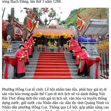
sông Bạch Đằng, lần thứ 3 năm 1288.
Phường Hồng Gai tổ chức Lễ hội nhằm bảo tồn, phát huy giá trị di
sản văn hóa trong quần thể Cụm di tích lịch sử và danh thắng Núi
Bài Thơ; đồng thời tôn vinh giá trị lịch sử, văn hóa và truyền thống
dựng nước, giữ nước của Nhân dân các dân tộc tỉnh Quảng Ninh và
Nhân dân phường Hồng Gai. Thông qua Lễ hội, góp phần nâng cao