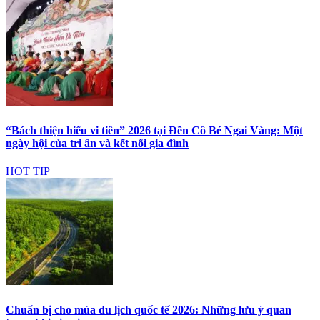
“Bách thiện hiếu vi tiên” 2026 tại Đền Cô Bé Ngai Vàng: Một
ngày hội của tri ân và kết nối gia đình
HOT TIP
Chuẩn bị cho mùa du lịch quốc tế 2026: Những lưu ý quan