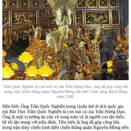
Trần Quốc Nghiễn là con trai cả của Trần Hưng Đạo, ông đã góp công lớn
trong trận chiến thắng quân Nguyên-Mông lần thứ 3 trên sông Bạch Đằng
năm 1288.
Đền Đức Ông Trần Quốc Nghiễn trong Quần thể di tích quốc gia
núi Bài Thơ, Trần Quốc Nghiễn là con trai cả của Trần Hưng Đạo.
Ông là một vị tướng tài văn võ song toàn và là người con tận hiếu,
bề tôi tận trung với triều đình. Tiêu biểu là ông đã góp công lớn,
trong trận thủy chiến kinh điển chiến thắng quân Nguyên-Mông trên