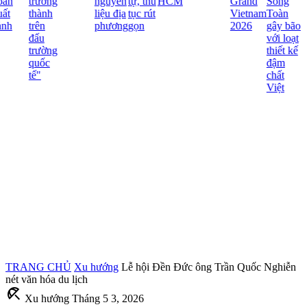
ãn
trưởng
nguyên
tự, thủ
HCM
Grand
Song
ất
thành
liệu địa
tục rút
Vietnam
Toàn
nh
trên
phương
gọn
2026
gây bão
đấu
với loạt
trường
thiết kế
quốc
đậm
tế"
chất
Việt
TRANG CHỦ
Xu hướng
Lễ hội Đền Đức ông Trần Quốc Nghiễn
nét văn hóa du lịch
beach_access
Xu hướng
Tháng 5 3, 2026