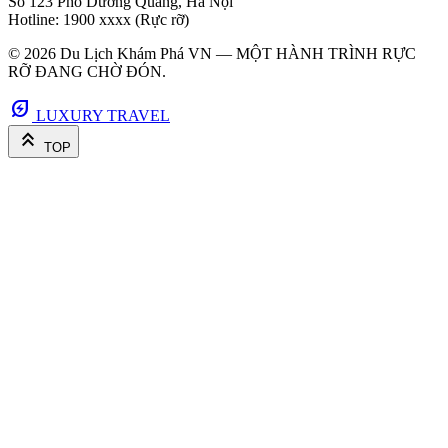
Số 123 Phố Dương Quang, Hà Nội
Hotline: 1900 xxxx (Rực rỡ)
© 2026 Du Lịch Khám Phá VN — MỘT HÀNH TRÌNH RỰC
RỠ ĐANG CHỜ ĐÓN.
energy_savings_leaf
LUXURY TRAVEL
keyboard_double_arrow_up
TOP