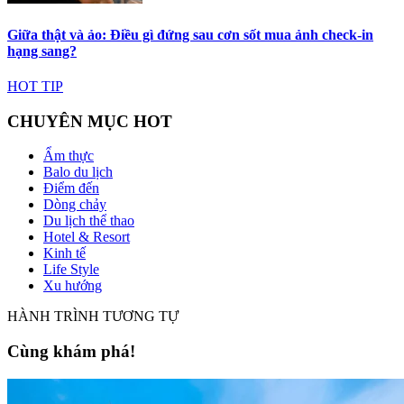
Giữa thật và ảo: Điều gì đứng sau cơn sốt mua ảnh check-in
hạng sang?
HOT TIP
CHUYÊN MỤC HOT
Ẩm thực
Balo du lịch
Điểm đến
Dòng chảy
Du lịch thể thao
Hotel & Resort
Kinh tế
Life Style
Xu hướng
HÀNH TRÌNH TƯƠNG TỰ
Cùng khám phá!