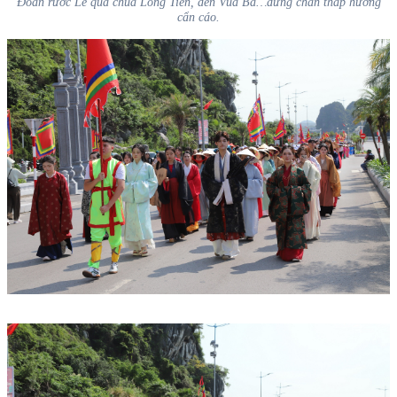
Đoàn rước Lễ qua chùa Long Tiên, đền Vua Bà…dừng chân thắp hương
cẩn cáo.