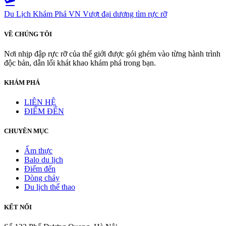
flight_takeoff
Du Lịch Khám Phá VN
Vượt đại dương tìm rực rỡ
VỀ CHÚNG TÔI
Nơi nhịp đập rực rỡ của thế giới được gói ghém vào từng hành trình
độc bản, dẫn lối khát khao khám phá trong bạn.
KHÁM PHÁ
LIÊN HỆ
ĐIỂM ĐẾN
CHUYÊN MỤC
Ẩm thực
Balo du lịch
Điểm đến
Dòng chảy
Du lịch thể thao
KẾT NỐI