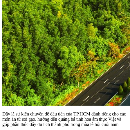
Đây là sự kiện chuyên đề đầu tiên của TP.HCM dành riêng cho các
món ăn từ sợi gạo, hướng đến quảng bá tinh hoa ẩm thực Việt và
góp phần thúc đẩy du lịch thành phố trong mùa lễ hội cuối năm.