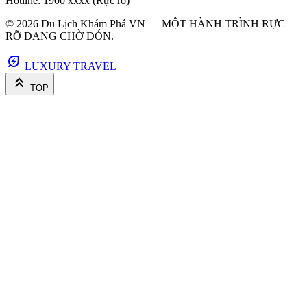
Hotline: 1900 xxxx (Rực rỡ)
© 2026 Du Lịch Khám Phá VN — MỘT HÀNH TRÌNH RỰC
RỠ ĐANG CHỜ ĐÓN.
energy_savings_leaf
LUXURY TRAVEL
keyboard_double_arrow_up
TOP