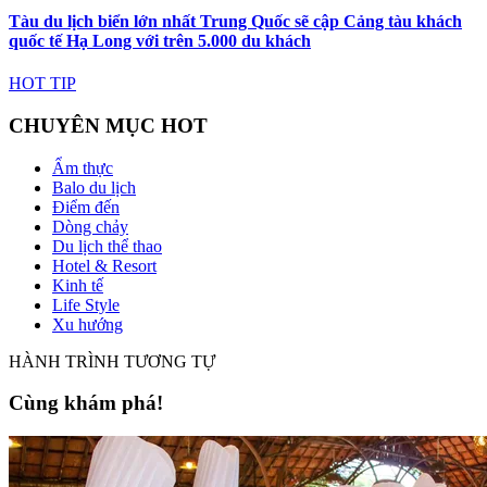
Tàu du lịch biển lớn nhất Trung Quốc sẽ cập Cảng tàu khách
quốc tế Hạ Long với trên 5.000 du khách
HOT TIP
CHUYÊN MỤC HOT
Ẩm thực
Balo du lịch
Điểm đến
Dòng chảy
Du lịch thể thao
Hotel & Resort
Kinh tế
Life Style
Xu hướng
HÀNH TRÌNH TƯƠNG TỰ
Cùng khám phá!