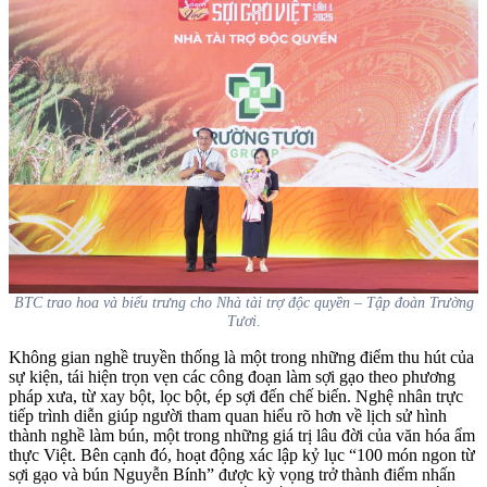
BTC trao hoa và biểu trưng cho Nhà tài trợ độc quyền – Tập đoàn Trường
Tươi.
Không gian nghề truyền thống là một trong những điểm thu hút của
sự kiện, tái hiện trọn vẹn các công đoạn làm sợi gạo theo phương
pháp xưa, từ xay bột, lọc bột, ép sợi đến chế biến. Nghệ nhân trực
tiếp trình diễn giúp người tham quan hiểu rõ hơn về lịch sử hình
thành nghề làm bún, một trong những giá trị lâu đời của văn hóa ẩm
thực Việt. Bên cạnh đó, hoạt động xác lập kỷ lục “100 món ngon từ
sợi gạo và bún Nguyễn Bính” được kỳ vọng trở thành điểm nhấn