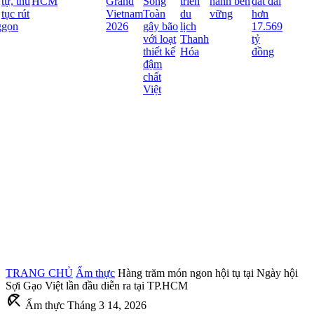
tự, thủ
HCM
Grand
Song
triển
hành bền
đất đai
tục rút
Vietnam
Toàn
du
vững
hơn
gọn
2026
gây bão
lịch
17.569
với loạt
Thanh
tỷ
thiết kế
Hóa
đồng
đậm
chất
Việt
TRANG CHỦ
Ẩm thực
Hàng trăm món ngon hội tụ tại Ngày hội
Sợi Gạo Việt lần đầu diễn ra tại TP.HCM
beach_access
Ẩm thực
Tháng 3 14, 2026