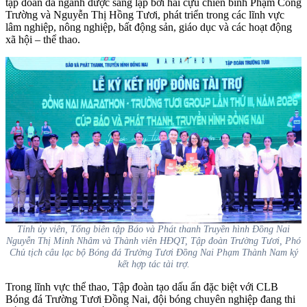
tập đoàn đa ngành được sáng lập bởi hai cựu chiến binh Phạm Công
Trường và Nguyễn Thị Hồng Tươi, phát triển trong các lĩnh vực
lâm nghiệp, nông nghiệp, bất động sản, giáo dục và các hoạt động
xã hội – thể thao.
Tỉnh ủy viên, Tổng biên tập Báo và Phát thanh Truyền hình Đồng Nai
Nguyễn Thị Minh Nhâm và Thành viên HĐQT, Tập đoàn Trường Tươi, Phó
Chủ tịch câu lạc bộ Bóng đá Trường Tươi Đồng Nai Phạm Thành Nam ký
kết hợp tác tài trợ.
Trong lĩnh vực thể thao, Tập đoàn tạo dấu ấn đặc biệt với CLB
Bóng đá Trường Tươi Đồng Nai, đội bóng chuyên nghiệp đang thi