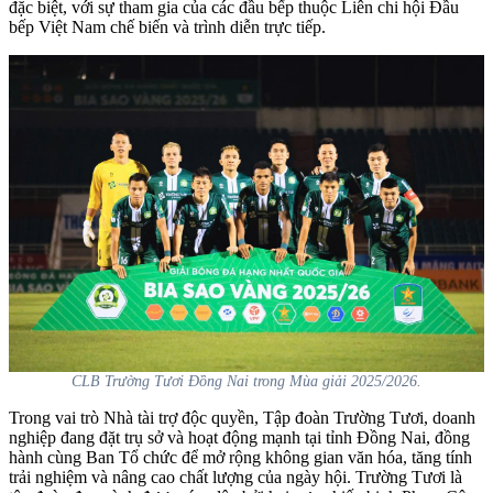
đặc biệt, với sự tham gia của các đầu bếp thuộc Liên chi hội Đầu
bếp Việt Nam chế biến và trình diễn trực tiếp.
CLB Trường Tươi Đồng Nai trong Mùa giải 2025/2026.
Trong vai trò Nhà tài trợ độc quyền, Tập đoàn Trường Tươi, doanh
nghiệp đang đặt trụ sở và hoạt động mạnh tại tỉnh Đồng Nai, đồng
hành cùng Ban Tổ chức để mở rộng không gian văn hóa, tăng tính
trải nghiệm và nâng cao chất lượng của ngày hội. Trường Tươi là