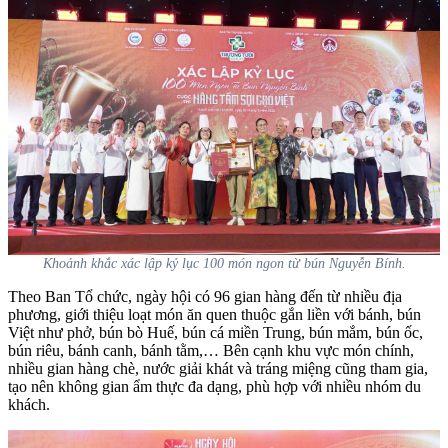
Khoảnh khắc xác lập kỷ lục 100 món ngon từ bún Nguyễn Bính.
Theo Ban Tổ chức, ngày hội có 96 gian hàng đến từ nhiều địa
phương, giới thiệu loạt món ăn quen thuộc gắn liền với bánh, bún
Việt như phở, bún bò Huế, bún cá miền Trung, bún mắm, bún ốc,
bún riêu, bánh canh, bánh tằm,… Bên cạnh khu vực món chính,
nhiều gian hàng chè, nước giải khát và tráng miệng cũng tham gia,
tạo nên không gian ẩm thực đa dạng, phù hợp với nhiều nhóm du
khách.