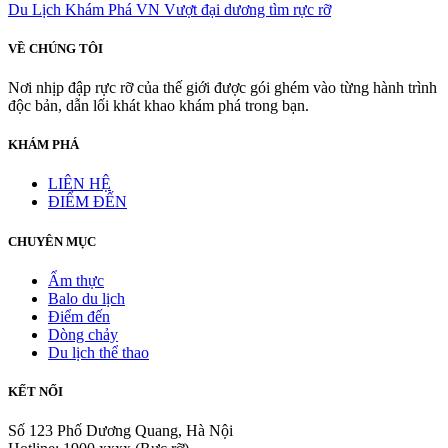
Du Lịch Khám Phá VN
Vượt đại dương tìm rực rỡ
VỀ CHÚNG TÔI
Nơi nhịp đập rực rỡ của thế giới được gói ghém vào từng hành trình
độc bản, dẫn lối khát khao khám phá trong bạn.
KHÁM PHÁ
LIÊN HỆ
ĐIỂM ĐẾN
CHUYÊN MỤC
Ẩm thực
Balo du lịch
Điểm đến
Dòng chảy
Du lịch thể thao
KẾT NỐI
Số 123 Phố Dương Quang, Hà Nội