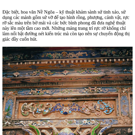
Đặc biệt, hoa văn Nề Ngõa – kỹ thuật khảm sành sứ tinh xảo, sử
dụng các mảnh gốm sứ vỡ để tạo hình rồng, phượng, cảnh vật, rực
rỡ sắc màu trên bờ mái và các bức bình phong đã đưa nghệ thuật
này lên một tầm cao mới. Những mảng trang trí rực rỡ không chỉ
làm nổi bật đường nét kiến trúc mà còn tạo nên sự chuyển động thị
giác đầy cuốn hút.