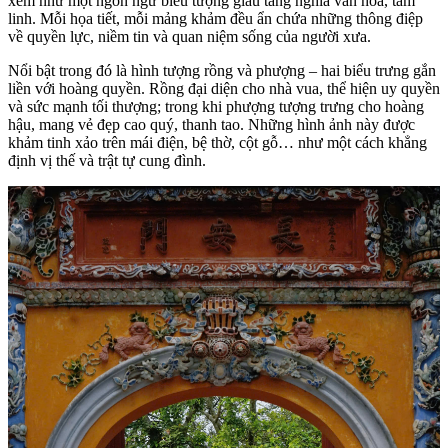
xem như một ngôn ngữ biểu tượng giàu tầng nghĩa văn hóa, tâm
linh. Mỗi họa tiết, mỗi mảng khảm đều ẩn chứa những thông điệp
về quyền lực, niềm tin và quan niệm sống của người xưa.
Nổi bật trong đó là hình tượng rồng và phượng – hai biểu trưng gắn
liền với hoàng quyền. Rồng đại diện cho nhà vua, thể hiện uy quyền
và sức mạnh tối thượng; trong khi phượng tượng trưng cho hoàng
hậu, mang vẻ đẹp cao quý, thanh tao. Những hình ảnh này được
khảm tinh xảo trên mái điện, bệ thờ, cột gỗ… như một cách khẳng
định vị thế và trật tự cung đình.