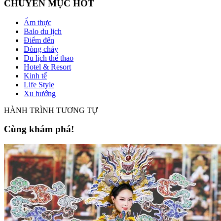
CHUYÊN MỤC HOT
Ẩm thực
Balo du lịch
Điểm đến
Dòng chảy
Du lịch thể thao
Hotel & Resort
Kinh tế
Life Style
Xu hướng
HÀNH TRÌNH TƯƠNG TỰ
Cùng khám phá!