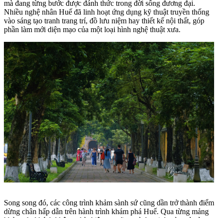
mà đang từng bước được đánh thức trong đời sống đương đại.
Nhiều nghệ nhân Huế đã linh hoạt ứng dụng kỹ thuật truyền thống
vào sáng tạo tranh trang trí, đồ lưu niệm hay thiết kế nội thất, góp
phần làm mới diện mạo của một loại hình nghệ thuật xưa.
Song song đó, các công trình khảm sành sứ cũng dần trở thành điểm
dừng chân hấp dẫn trên hành trình khám phá Huế. Qua từng mảng