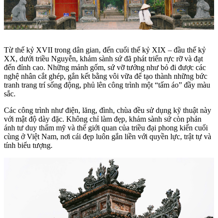
Từ thế kỷ XVII trong dân gian, đến cuối thế kỷ XIX – đầu thế kỷ
XX, dưới triều Nguyễn, khảm sành sứ đã phát triển rực rỡ và đạt
đến đỉnh cao. Những mảnh gốm, sứ vỡ tưởng như bỏ đi được các
nghệ nhân cắt ghép, gắn kết bằng vôi vữa để tạo thành những bức
tranh trang trí sống động, phủ lên công trình một “tấm áo” đầy màu
sắc.
Các công trình như điện, lăng, đình, chùa đều sử dụng kỹ thuật này
với mật độ dày đặc. Không chỉ làm đẹp, khảm sành sứ còn phản
ánh tư duy thẩm mỹ và thế giới quan của triều đại phong kiến cuối
cùng ở Việt Nam, nơi cái đẹp luôn gắn liền với quyền lực, trật tự và
tính biểu tượng.