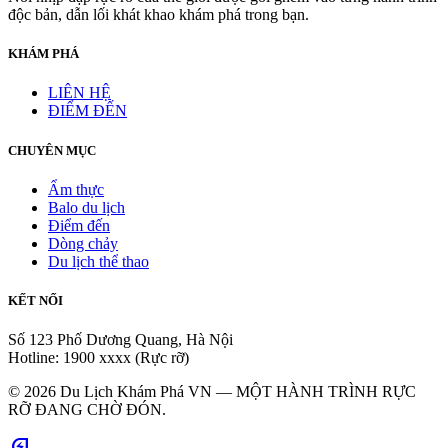
độc bản, dẫn lối khát khao khám phá trong bạn.
KHÁM PHÁ
LIÊN HỆ
ĐIỂM ĐẾN
CHUYÊN MỤC
Ẩm thực
Balo du lịch
Điểm đến
Dòng chảy
Du lịch thể thao
KẾT NỐI
Số 123 Phố Dương Quang, Hà Nội
Hotline: 1900 xxxx (Rực rỡ)
© 2026 Du Lịch Khám Phá VN — MỘT HÀNH TRÌNH RỰC
RỠ ĐANG CHỜ ĐÓN.
energy_savings_leaf