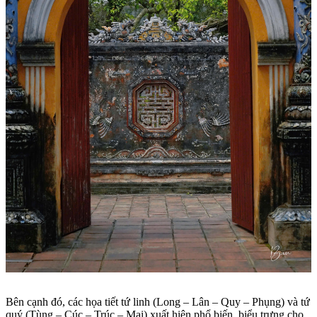
Bên cạnh đó, các họa tiết tứ linh (Long – Lân – Quy – Phụng) và tứ
quý (Tùng – Cúc – Trúc – Mai) xuất hiện phổ biến, biểu trưng cho