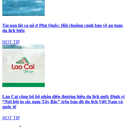
Tai nạn lật ca nô ở Phú Quốc: Hồi chuông cảnh báo về an toàn
du lịch biển
HOT TIP
Lào Cai công bố bộ nhận diện thương hiệu du lịch mới: Định vị
“Nơi hội tụ sắc màu Tây Bắc” trên bản đồ du lịch Việt Nam và
quốc tế
HOT TIP