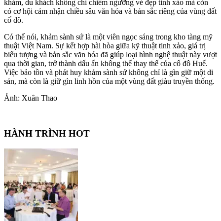
khảm, du khách không chỉ chiêm ngưỡng vẻ đẹp tinh xảo mà còn
có cơ hội cảm nhận chiều sâu văn hóa và bản sắc riêng của vùng đất
cố đô.
Có thể nói, khảm sành sứ là một viên ngọc sáng trong kho tàng mỹ
thuật Việt Nam. Sự kết hợp hài hòa giữa kỹ thuật tinh xảo, giá trị
biểu tượng và bản sắc văn hóa đã giúp loại hình nghệ thuật này vượt
qua thời gian, trở thành dấu ấn không thể thay thế của cố đô Huế.
Việc bảo tồn và phát huy khảm sành sứ không chỉ là gìn giữ một di
sản, mà còn là giữ gìn linh hồn của một vùng đất giàu truyền thống.
Ảnh: Xuân Thao
HÀNH TRÌNH HOT