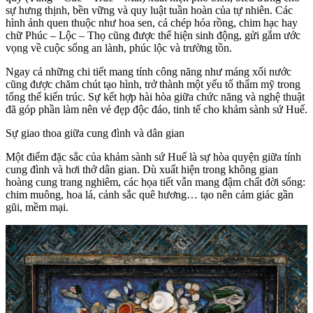
sự hưng thịnh, bền vững và quy luật tuần hoàn của tự nhiên. Các
hình ảnh quen thuộc như hoa sen, cá chép hóa rồng, chim hạc hay
chữ Phúc – Lộc – Thọ cũng được thể hiện sinh động, gửi gắm ước
vọng về cuộc sống an lành, phúc lộc và trường tồn.
Ngay cả những chi tiết mang tính công năng như máng xối nước
cũng được chăm chút tạo hình, trở thành một yếu tố thẩm mỹ trong
tổng thể kiến trúc. Sự kết hợp hài hòa giữa chức năng và nghệ thuật
đã góp phần làm nên vẻ đẹp độc đáo, tinh tế cho khảm sành sứ Huế.
Sự giao thoa giữa cung đình và dân gian
Một điểm đặc sắc của khảm sành sứ Huế là sự hòa quyện giữa tính
cung đình và hơi thở dân gian. Dù xuất hiện trong không gian
hoàng cung trang nghiêm, các họa tiết vẫn mang đậm chất đời sống:
chim muông, hoa lá, cảnh sắc quê hương… tạo nên cảm giác gần
gũi, mềm mại.