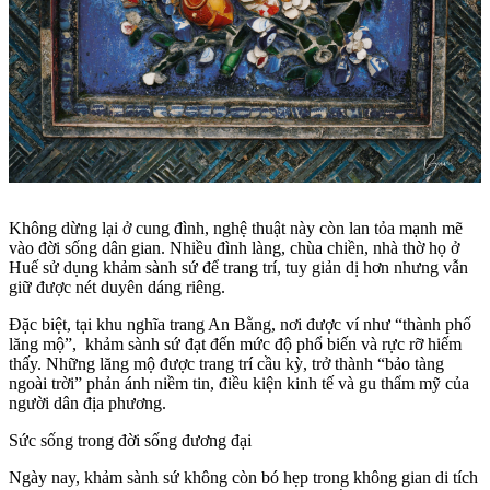
Không dừng lại ở cung đình, nghệ thuật này còn lan tỏa mạnh mẽ
vào đời sống dân gian. Nhiều đình làng, chùa chiền, nhà thờ họ ở
Huế sử dụng khảm sành sứ để trang trí, tuy giản dị hơn nhưng vẫn
giữ được nét duyên dáng riêng.
Đặc biệt, tại khu nghĩa trang An Bằng, nơi được ví như “thành phố
lăng mộ”, khảm sành sứ đạt đến mức độ phổ biến và rực rỡ hiếm
thấy. Những lăng mộ được trang trí cầu kỳ, trở thành “bảo tàng
ngoài trời” phản ánh niềm tin, điều kiện kinh tế và gu thẩm mỹ của
người dân địa phương.
Sức sống trong đời sống đương đại
Ngày nay, khảm sành sứ không còn bó hẹp trong không gian di tích