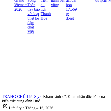
Grand
Song
triển
hành bền
đất đai
du lịch?
kế
Vietnam
Toàn
du
vững
hơn
2026
gây bão
lịch
17.569
với loạt
Thanh
tỷ
thiết kế
Hóa
đồng
đậm
chất
Việt
TRANG CHỦ
Life Style
Khảm sành sứ: Điểm nhấn độc bản của
kiến trúc cung đình Huế
beach_access
Life Style
Tháng 4 16, 2026