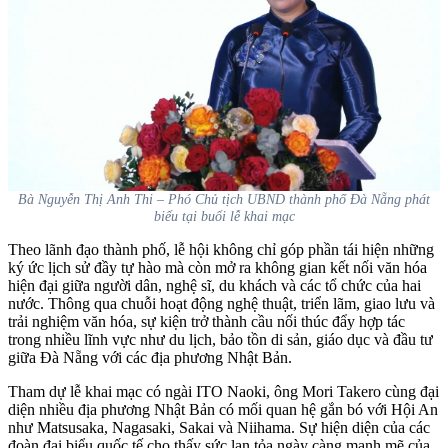
Bà Nguyễn Thị Anh Thi – Phó Chủ tịch UBND thành phố Đà Nẵng phát
biểu tại buổi lễ khai mạc
Theo lãnh đạo thành phố, lễ hội không chỉ góp phần tái hiện những
ký ức lịch sử đầy tự hào mà còn mở ra không gian kết nối văn hóa
hiện đại giữa người dân, nghệ sĩ, du khách và các tổ chức của hai
nước. Thông qua chuỗi hoạt động nghệ thuật, triển lãm, giao lưu và
trải nghiệm văn hóa, sự kiện trở thành cầu nối thúc đẩy hợp tác
trong nhiều lĩnh vực như du lịch, bảo tồn di sản, giáo dục và đầu tư
giữa Đà Nẵng với các địa phương Nhật Bản.
Tham dự lễ khai mạc có ngài ITO Naoki, ông Mori Takero cùng đại
diện nhiều địa phương Nhật Bản có mối quan hệ gắn bó với Hội An
như Matsusaka, Nagasaki, Sakai và Niihama. Sự hiện diện của các
đoàn đại biểu quốc tế cho thấy sức lan tỏa ngày càng mạnh mẽ của