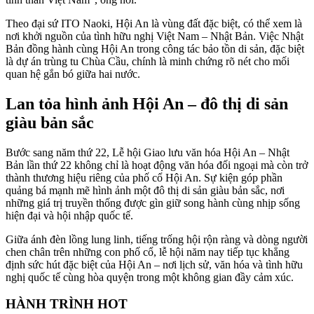
Theo đại sứ ITO Naoki, Hội An là vùng đất đặc biệt, có thể xem là
nơi khởi nguồn của tình hữu nghị Việt Nam – Nhật Bản. Việc Nhật
Bản đồng hành cùng Hội An trong công tác bảo tồn di sản, đặc biệt
là dự án trùng tu Chùa Cầu, chính là minh chứng rõ nét cho mối
quan hệ gắn bó giữa hai nước.
Lan tỏa hình ảnh Hội An – đô thị di sản
giàu bản sắc
Bước sang năm thứ 22, Lễ hội Giao lưu văn hóa Hội An – Nhật
Bản lần thứ 22 không chỉ là hoạt động văn hóa đối ngoại mà còn trở
thành thương hiệu riêng của phố cổ Hội An. Sự kiện góp phần
quảng bá mạnh mẽ hình ảnh một đô thị di sản giàu bản sắc, nơi
những giá trị truyền thống được gìn giữ song hành cùng nhịp sống
hiện đại và hội nhập quốc tế.
Giữa ánh đèn lồng lung linh, tiếng trống hội rộn ràng và dòng người
chen chân trên những con phố cổ, lễ hội năm nay tiếp tục khẳng
định sức hút đặc biệt của Hội An – nơi lịch sử, văn hóa và tình hữu
nghị quốc tế cùng hòa quyện trong một không gian đầy cảm xúc.
HÀNH TRÌNH HOT