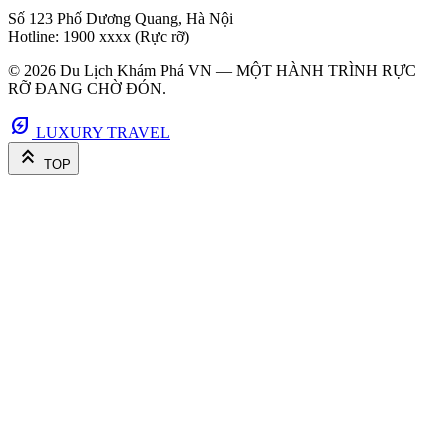
Số 123 Phố Dương Quang, Hà Nội
Hotline: 1900 xxxx (Rực rỡ)
© 2026 Du Lịch Khám Phá VN — MỘT HÀNH TRÌNH RỰC
RỠ ĐANG CHỜ ĐÓN.
energy_savings_leaf
LUXURY TRAVEL
keyboard_double_arrow_up
TOP