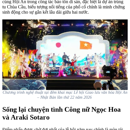
cùng Hội An trong công tác bảo tồn di sản, đặc biệt là dự án trùng
tu Chùa Cầu, biểu tượng nổi tiếng của phố cổ chính là minh chứng
sinh động cho sự gắn kết lâu dài giữa hai nước.
Chương trình nghệ thuật tại đêm khai mạc Lễ hội Giao lưu văn hóa Hội An
– Nhật Bản lần thứ 22 năm 2026
Sống lại chuyện tình Công nữ Ngọc Hoa
và Araki Sotaro
Điểm nhấn được chờ đợi nhất của lễ hội năm nay chính là màn tái