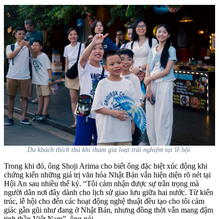
Du khách thích thú khi tham gia loạt trải nghiệm tại lễ hội
Trong khi đó, ông Shoji Arima cho biết ông đặc biệt xúc động khi
chứng kiến những giá trị văn hóa Nhật Bản vẫn hiện diện rõ nét tại
Hội An sau nhiều thế kỷ. “Tôi cảm nhận được sự trân trọng mà
người dân nơi đây dành cho lịch sử giao lưu giữa hai nước. Từ kiến
trúc, lễ hội cho đến các hoạt động nghệ thuật đều tạo cho tôi cảm
giác gần gũi như đang ở Nhật Bản, nhưng đồng thời vẫn mang đậm
tinh thần Việt Nam”, ông nói.