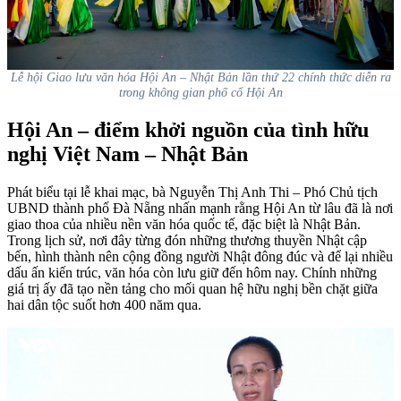
Lễ hội Giao lưu văn hóa Hội An – Nhật Bản lần thứ 22 chính thức diễn ra
trong không gian phố cổ Hội An
Hội An – điểm khởi nguồn của tình hữu
nghị Việt Nam – Nhật Bản
Phát biểu tại lễ khai mạc, bà Nguyễn Thị Anh Thi – Phó Chủ tịch
UBND thành phố Đà Nẵng nhấn mạnh rằng Hội An từ lâu đã là nơi
giao thoa của nhiều nền văn hóa quốc tế, đặc biệt là Nhật Bản.
Trong lịch sử, nơi đây từng đón những thương thuyền Nhật cập
bến, hình thành nên cộng đồng người Nhật đông đúc và để lại nhiều
dấu ấn kiến trúc, văn hóa còn lưu giữ đến hôm nay. Chính những
giá trị ấy đã tạo nền tảng cho mối quan hệ hữu nghị bền chặt giữa
hai dân tộc suốt hơn 400 năm qua.