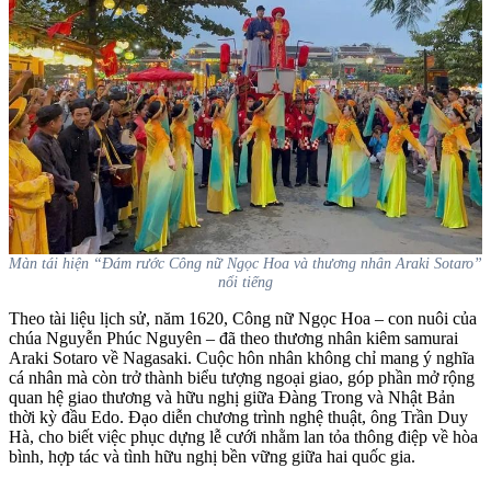
Màn tái hiện “Đám rước Công nữ Ngọc Hoa và thương nhân Araki Sotaro”
nổi tiếng
Theo tài liệu lịch sử, năm 1620, Công nữ Ngọc Hoa – con nuôi của
chúa Nguyễn Phúc Nguyên – đã theo thương nhân kiêm samurai
Araki Sotaro về Nagasaki. Cuộc hôn nhân không chỉ mang ý nghĩa
cá nhân mà còn trở thành biểu tượng ngoại giao, góp phần mở rộng
quan hệ giao thương và hữu nghị giữa Đàng Trong và Nhật Bản
thời kỳ đầu Edo. Đạo diễn chương trình nghệ thuật, ông Trần Duy
Hà, cho biết việc phục dựng lễ cưới nhằm lan tỏa thông điệp về hòa
bình, hợp tác và tình hữu nghị bền vững giữa hai quốc gia.