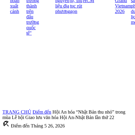
hoãn
trưởng
nguyên
tự, thủ
HCM
Grand
sả
xuất
thành
liệu địa
tục rút
Vietnam
ph
cảnh
trên
phương
gọn
2026
du
đấu
lịc
trường
mớ
quốc
tế"
TRANG CHỦ
Điểm đến
Hội An hóa “Nhật Bản thu nhỏ” trong
mùa Lễ hội Giao lưu văn hóa Hội An-Nhật Bản lần thứ 22
beach_access
Điểm đến
Tháng 5 26, 2026