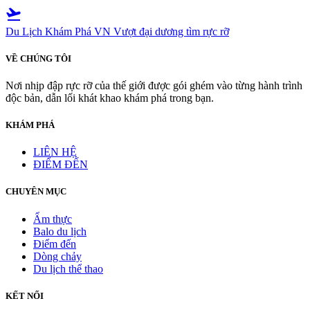
flight_takeoff
Du Lịch Khám Phá VN
Vượt đại dương tìm rực rỡ
VỀ CHÚNG TÔI
Nơi nhịp đập rực rỡ của thế giới được gói ghém vào từng hành trình
độc bản, dẫn lối khát khao khám phá trong bạn.
KHÁM PHÁ
LIÊN HỆ
ĐIỂM ĐẾN
CHUYÊN MỤC
Ẩm thực
Balo du lịch
Điểm đến
Dòng chảy
Du lịch thể thao
KẾT NỐI