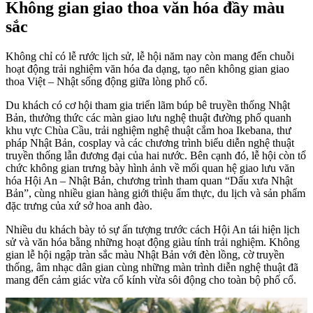
Không gian giao thoa văn hóa đầy màu
sắc
Không chỉ có lễ rước lịch sử, lễ hội năm nay còn mang đến chuỗi
hoạt động trải nghiệm văn hóa đa dạng, tạo nên không gian giao
thoa Việt – Nhật sống động giữa lòng phố cổ.
Du khách có cơ hội tham gia triển lãm búp bê truyền thống Nhật
Bản, thưởng thức các màn giao lưu nghệ thuật đường phố quanh
khu vực Chùa Cầu, trải nghiệm nghệ thuật cắm hoa Ikebana, thư
pháp Nhật Bản, cosplay và các chương trình biểu diễn nghệ thuật
truyền thống lẫn đương đại của hai nước. Bên cạnh đó, lễ hội còn tổ
chức không gian trưng bày hình ảnh về mối quan hệ giao lưu văn
hóa Hội An – Nhật Bản, chương trình tham quan “Dấu xưa Nhật
Bản”, cùng nhiều gian hàng giới thiệu ẩm thực, du lịch và sản phẩm
đặc trưng của xứ sở hoa anh đào.
Nhiều du khách bày tỏ sự ấn tượng trước cách Hội An tái hiện lịch
sử và văn hóa bằng những hoạt động giàu tính trải nghiệm. Không
gian lễ hội ngập tràn sắc màu Nhật Bản với đèn lồng, cờ truyền
thống, âm nhạc dân gian cùng những màn trình diễn nghệ thuật đã
mang đến cảm giác vừa cổ kính vừa sôi động cho toàn bộ phố cổ.