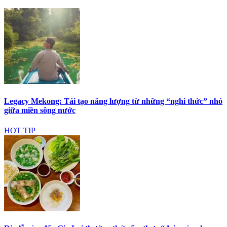
Legacy Mekong: Tái tạo năng lượng từ những “nghi thức” nhỏ
giữa miền sông nước
HOT TIP