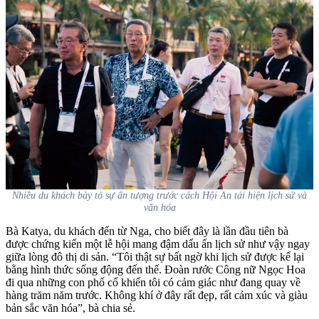
Nhiều du khách bày tỏ sự ấn tượng trước cách Hội An tái hiện lịch sử và
văn hóa
Bà Katya, du khách đến từ Nga, cho biết đây là lần đầu tiên bà
được chứng kiến một lễ hội mang đậm dấu ấn lịch sử như vậy ngay
giữa lòng đô thị di sản. “Tôi thật sự bất ngờ khi lịch sử được kể lại
bằng hình thức sống động đến thế. Đoàn rước Công nữ Ngọc Hoa
đi qua những con phố cổ khiến tôi có cảm giác như đang quay về
hàng trăm năm trước. Không khí ở đây rất đẹp, rất cảm xúc và giàu
bản sắc văn hóa”, bà chia sẻ.