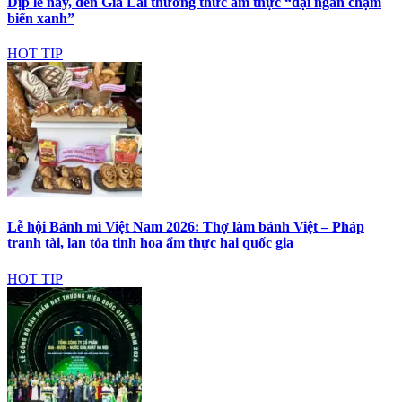
Dịp lễ này, đến Gia Lai thưởng thức ẩm thực “đại ngàn chạm
biển xanh”
HOT TIP
Lễ hội Bánh mì Việt Nam 2026: Thợ làm bánh Việt – Pháp
tranh tài, lan tỏa tinh hoa ẩm thực hai quốc gia
HOT TIP