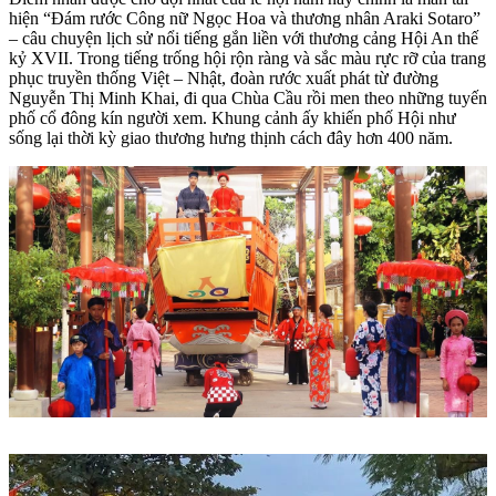
hiện “Đám rước Công nữ Ngọc Hoa và thương nhân Araki Sotaro”
– câu chuyện lịch sử nổi tiếng gắn liền với thương cảng Hội An thế
kỷ XVII. Trong tiếng trống hội rộn ràng và sắc màu rực rỡ của trang
phục truyền thống Việt – Nhật, đoàn rước xuất phát từ đường
Nguyễn Thị Minh Khai, đi qua Chùa Cầu rồi men theo những tuyến
phố cổ đông kín người xem. Khung cảnh ấy khiến phố Hội như
sống lại thời kỳ giao thương hưng thịnh cách đây hơn 400 năm.