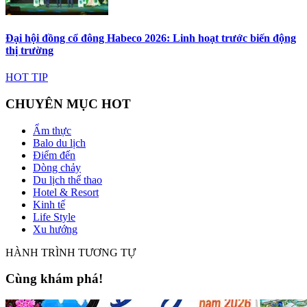
Đại hội đồng cổ đông Habeco 2026: Linh hoạt trước biến động
thị trường
HOT TIP
CHUYÊN MỤC HOT
Ẩm thực
Balo du lịch
Điểm đến
Dòng chảy
Du lịch thể thao
Hotel & Resort
Kinh tế
Life Style
Xu hướng
HÀNH TRÌNH TƯƠNG TỰ
Cùng khám phá!