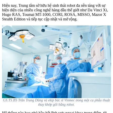
Hiện nay, Trung tâm sở hữu hệ sinh thái robot đa nền tảng với sự
hiện diện của nhiều công nghệ hàng đầu thế giới như Da Vinci Xi,
Hugo RAS, Toumai MT-1000, CORI, ROSA, MISSO, Mazor X
Stealth Edition và tiếp tục cập nhật và mở rộng.
GS.TS.BS Trần Trung Dũng và ekip bác sĩ Vinmec trong một ca phẫu thuật
thay khớp gối bằng robot.
Hệ thống này bao phủ hầu hết lĩnh vực ngoại khoa trọng điểm, từ