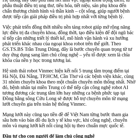
phẫu thuật điều trị ung thư, tiêu hóa, tiết niệu, sản phụ khoa đến
chấn thương chỉnh hình và thần kinh – cột sống, giúp người bệnh
được tiếp cận giải pháp điều trị phù hợp nhất với từng bệnh lý.
Việc phát triển đồng thời nhiều nền tảng robot giúp mở rộng năng
lực điều trị đa chuyên khoa, đồng thời, tạo điều kiện để đội ngũ bác
sĩ tiếp cận những triết lý thiết kế, mô hình vận hành và xu hướng
phát triển khác nhau của ngoại khoa robot trên thế giới. Theo
GS.TS.BS Trần Trung Dũng, đây là bước chuyển quan trọng từ tư
duy ứng dụng sang làm chủ công nghệ – yếu tố được xem là chìa
khóa của nền y học trong tương lai.
Hệ sinh thái robot Vinmec hiện kết nối 5 trung tâm trọng điểm tại
Hà Nội, Đà Nẵng, TP.HCM, Cần Thơ và các bệnh viện khác, cùng
31 nhóm chuyên khoa theo một chuẩn chuyên môn thống nhất. Nhờ
đó, bệnh nhân tại miền Trung có thể tiếp cận công nghệ robot AI
tương đương các trung tâm lớn hay những ca bệnh phức tạp tại
Đồng bằng sông Cửu Long sẽ được hỗ trợ chuyên môn từ mạng
lưới chuyên gia trên toàn hệ thống Vinmec.
Mạng lưới này cũng tạo tiền đề để Việt Nam từng bước tham gia
sâu hơn vào bản đồ du lịch y tế khu vực, khi công nghệ, chuyên
môn và mạng lưới kết nối cùng hội tụ theo chuẩn mực quốc tế.
Đầu tư cho con người để làm chủ công nghệ