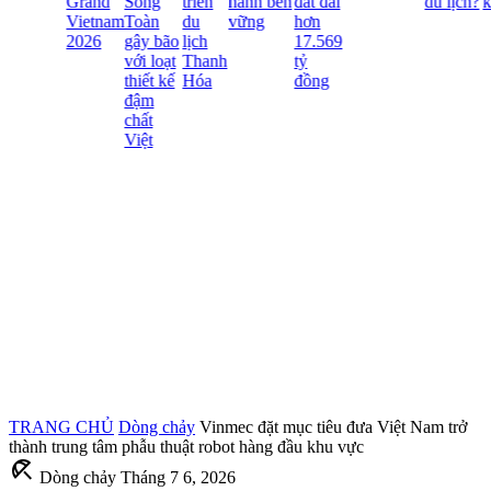
Grand
Song
triển
hành bền
đất đai
du lịch?
kế
Vietnam
Toàn
du
vững
hơn
2026
gây bão
lịch
17.569
với loạt
Thanh
tỷ
thiết kế
Hóa
đồng
đậm
chất
Việt
TRANG CHỦ
Dòng chảy
Vinmec đặt mục tiêu đưa Việt Nam trở
thành trung tâm phẫu thuật robot hàng đầu khu vực
beach_access
Dòng chảy
Tháng 7 6, 2026