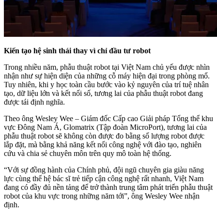
Kiến tạo hệ sinh thái thay vì chỉ đầu tư robot
Trong nhiều năm, phẫu thuật robot tại Việt Nam chủ yếu được nhìn
nhận như sự hiện diện của những cỗ máy hiện đại trong phòng mổ.
Tuy nhiên, khi y học toàn cầu bước vào kỷ nguyên của trí tuệ nhân
tạo, dữ liệu lớn và kết nối số, tương lai của phẫu thuật robot đang
được tái định nghĩa.
Theo ông Wesley Wee – Giám đốc Cấp cao Giải pháp Tổng thể khu
vực Đông Nam Á, Glomatrix (Tập đoàn MicroPort), tương lai của
phẫu thuật robot sẽ không còn được đo bằng số lượng robot được
lắp đặt, mà bằng khả năng kết nối công nghệ với đào tạo, nghiên
cứu và chia sẻ chuyên môn trên quy mô toàn hệ thống.
“Với sự đồng hành của Chính phủ, đội ngũ chuyên gia giàu năng
lực cùng thế hệ bác sĩ trẻ tiếp cận công nghệ rất nhanh, Việt Nam
đang có đầy đủ nền tảng để trở thành trung tâm phát triển phẫu thuật
robot của khu vực trong những năm tới”, ông Wesley Wee nhận
định.