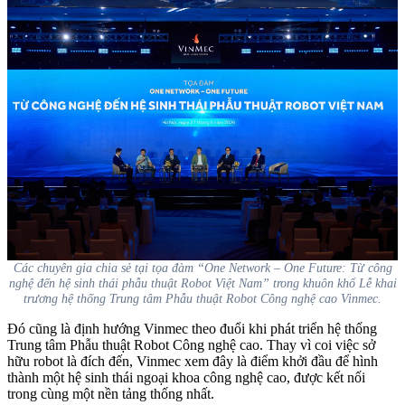
Các chuyên gia chia sẻ tại tọa đàm “One Network – One Future: Từ công
nghệ đến hệ sinh thái phẫu thuật Robot Việt Nam” trong khuôn khổ Lễ khai
trương hệ thống Trung tâm Phẫu thuật Robot Công nghệ cao Vinmec.
Đó cũng là định hướng Vinmec theo đuổi khi phát triển hệ thống
Trung tâm Phẫu thuật Robot Công nghệ cao. Thay vì coi việc sở
hữu robot là đích đến, Vinmec xem đây là điểm khởi đầu để hình
thành một hệ sinh thái ngoại khoa công nghệ cao, được kết nối
trong cùng một nền tảng thống nhất.