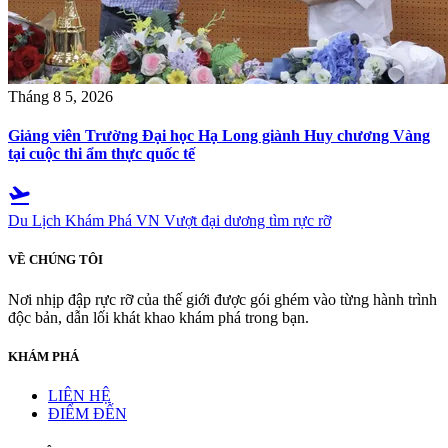
Tháng 8 5, 2026
Giảng viên Trường Đại học Hạ Long giành Huy chương Vàng
tại cuộc thi ẩm thực quốc tế
flight_takeoff
Du Lịch Khám Phá VN
Vượt đại dương tìm rực rỡ
VỀ CHÚNG TÔI
Nơi nhịp đập rực rỡ của thế giới được gói ghém vào từng hành trình
độc bản, dẫn lối khát khao khám phá trong bạn.
KHÁM PHÁ
LIÊN HỆ
ĐIỂM ĐẾN