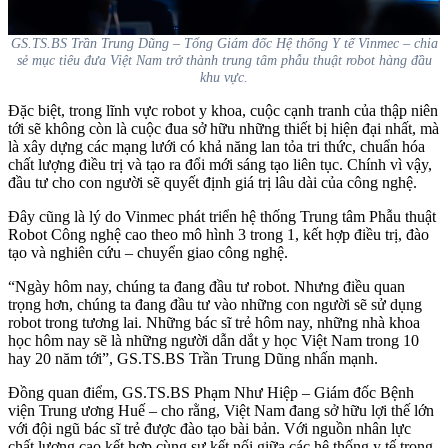
GS.TS.BS Trần Trung Dũng – Tổng Giám đốc Hệ thống Y tế Vinmec – chia
sẻ mục tiêu đưa Việt Nam trở thành trung tâm phẫu thuật robot hàng đầu
khu vực.
Đặc biệt, trong lĩnh vực robot y khoa, cuộc cạnh tranh của thập niên
tới sẽ không còn là cuộc đua sở hữu những thiết bị hiện đại nhất, mà
là xây dựng các mạng lưới có khả năng lan tỏa tri thức, chuẩn hóa
chất lượng điều trị và tạo ra đổi mới sáng tạo liên tục. Chính vì vậy,
đầu tư cho con người sẽ quyết định giá trị lâu dài của công nghệ.
Đây cũng là lý do Vinmec phát triển hệ thống Trung tâm Phẫu thuật
Robot Công nghệ cao theo mô hình 3 trong 1, kết hợp điều trị, đào
tạo và nghiên cứu – chuyển giao công nghệ.
“Ngày hôm nay, chúng ta đang đầu tư robot. Nhưng điều quan
trọng hơn, chúng ta đang đầu tư vào những con người sẽ sử dụng
robot trong tương lai. Những bác sĩ trẻ hôm nay, những nhà khoa
học hôm nay sẽ là những người dẫn dắt y học Việt Nam trong 10
hay 20 năm tới”, GS.TS.BS Trần Trung Dũng nhấn mạnh.
Đồng quan điểm, GS.TS.BS Phạm Như Hiệp – Giám đốc Bệnh
viện Trung ương Huế – cho rằng, Việt Nam đang sở hữu lợi thế lớn
với đội ngũ bác sĩ trẻ được đào tạo bài bản. Với nguồn nhân lực
chất lượng cao kết hợp cùng sự kết nối giữa các hệ thống y tế trong