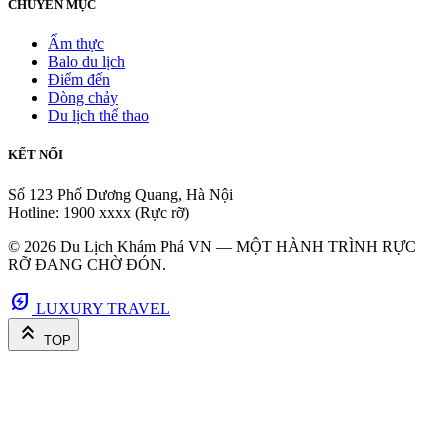
CHUYÊN MỤC
Ẩm thực
Balo du lịch
Điểm đến
Dòng chảy
Du lịch thể thao
KẾT NỐI
Số 123 Phố Dương Quang, Hà Nội
Hotline: 1900 xxxx (Rực rỡ)
© 2026 Du Lịch Khám Phá VN — MỘT HÀNH TRÌNH RỰC
RỠ ĐANG CHỜ ĐÓN.
energy_savings_leaf
LUXURY TRAVEL
keyboard_double_arrow_up
TOP