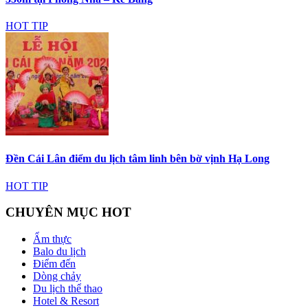
HOT TIP
Đền Cái Lân điểm du lịch tâm linh bên bờ vịnh Hạ Long
HOT TIP
CHUYÊN MỤC HOT
Ẩm thực
Balo du lịch
Điểm đến
Dòng chảy
Du lịch thể thao
Hotel & Resort