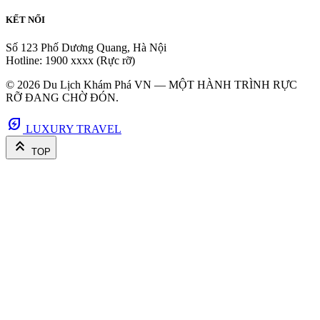
KẾT NỐI
Số 123 Phố Dương Quang, Hà Nội
Hotline: 1900 xxxx (Rực rỡ)
© 2026 Du Lịch Khám Phá VN — MỘT HÀNH TRÌNH RỰC
RỠ ĐANG CHỜ ĐÓN.
energy_savings_leaf
LUXURY TRAVEL
keyboard_double_arrow_up
TOP