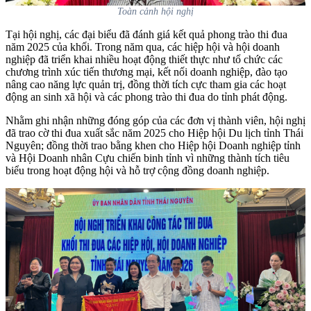
Toàn cảnh hội nghị
Tại hội nghị, các đại biểu đã đánh giá kết quả phong trào thi đua
năm 2025 của khối. Trong năm qua, các hiệp hội và hội doanh
nghiệp đã triển khai nhiều hoạt động thiết thực như tổ chức các
chương trình xúc tiến thương mại, kết nối doanh nghiệp, đào tạo
nâng cao năng lực quản trị, đồng thời tích cực tham gia các hoạt
động an sinh xã hội và các phong trào thi đua do tỉnh phát động.
Nhằm ghi nhận những đóng góp của các đơn vị thành viên, hội nghị
đã trao cờ thi đua xuất sắc năm 2025 cho Hiệp hội Du lịch tỉnh Thái
Nguyên; đồng thời trao bằng khen cho Hiệp hội Doanh nghiệp tỉnh
và Hội Doanh nhân Cựu chiến binh tỉnh vì những thành tích tiêu
biểu trong hoạt động hội và hỗ trợ cộng đồng doanh nghiệp.