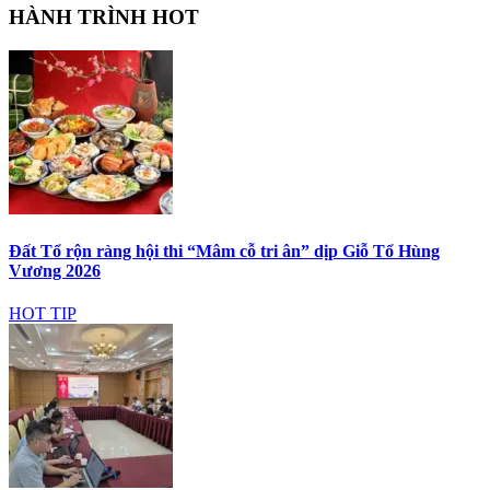
HÀNH TRÌNH HOT
Đất Tổ rộn ràng hội thi “Mâm cỗ tri ân” dịp Giỗ Tổ Hùng
Vương 2026
HOT TIP