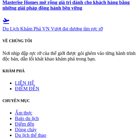
Masterise Homes mở rộng giá trị dành cho khách hàng bằng
những giải pháp đồng hành bền vững
flight_takeoff
Du Lịch Khám Phá VN
Vượt đại dương tìm rực rỡ
VỀ CHÚNG TÔI
Nơi nhịp đập rực rỡ của thế giới được gói ghém vào từng hành trình
độc bản, dẫn lối khát khao khám phá trong bạn.
KHÁM PHÁ
LIÊN HỆ
ĐIỂM ĐẾN
CHUYÊN MỤC
Ẩm thực
Balo du lịch
Điểm đến
Dòng chảy
Du lịch thể thao