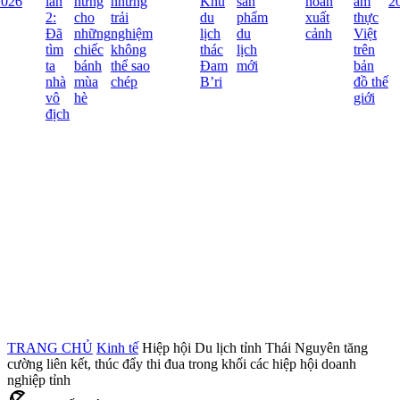
026
lần
hứng
những
Khu
sản
hoãn
ẩm
20
2:
cho
trải
du
phẩm
xuất
thực
Đã
những
nghiệm
lịch
du
cảnh
Việt
tìm
chiếc
không
thác
lịch
trên
ta
bánh
thể sao
Đam
mới
bản
nhà
mùa
chép
B’ri
đồ thế
vô
hè
giới
địch
TRANG CHỦ
Kinh tế
Hiệp hội Du lịch tỉnh Thái Nguyên tăng
cường liên kết, thúc đẩy thi đua trong khối các hiệp hội doanh
nghiệp tỉnh
beach_access