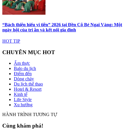
“Bách thiện hiếu vi tiên” 2026 tại Đền Cô Bé Ngai Vàng: Một
ngày hội của tri ân và kết nối gia đình
HOT TIP
CHUYÊN MỤC HOT
Ẩm thực
Balo du lịch
Điểm đến
Dòng chảy
Du lịch thể thao
Hotel & Resort
Kinh tế
Life Style
Xu hướng
HÀNH TRÌNH TƯƠNG TỰ
Cùng khám phá!