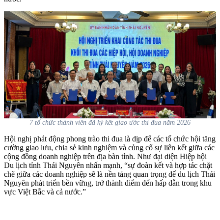
7 tổ chức thành viên đã ký kết giao ước thi đua năm 2026
Hội nghị phát động phong trào thi đua là dịp để các tổ chức hội tăng
cường giao lưu, chia sẻ kinh nghiệm và củng cố sự liên kết giữa các
cộng đồng doanh nghiệp trên địa bàn tỉnh. Như đại diện Hiệp hội
Du lịch tỉnh Thái Nguyên nhấn mạnh,
“sự đoàn kết và hợp tác chặt
chẽ giữa các doanh nghiệp sẽ là nền tảng quan trọng để du lịch Thái
Nguyên phát triển bền vững, trở thành điểm đến hấp dẫn trong khu
vực Việt Bắc và cả nước.”