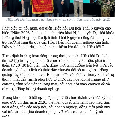
Hiệp hội Du lịch tỉnh Thái Nguyên nhận cờ thi đua xuất sắc năm 2025
Phát biểu tại hội nghị, đại diện Hiệp hội Du lịch Thái Nguyên cho
biết:
“Năm 2026 là năm đầu tiên triển khai Nghị quyết Đại hội khóa
I, đồng thời Hiệp hội Du lịch tỉnh Thái Nguyên cũng đảm nhận vai
trò Trưởng cụm thi đua các Hội, Hiệp hội doanh nghiệp của tỉnh.
Đây vừa là vinh dự, vừa là trách nhiệm lớn đối với Hiệp hội.”
Theo định hướng hoạt động trong thời gian tới, Hiệp hội Du lịch
tỉnh sẽ tập trung kiện toàn tổ chức các ban chuyên môn, phát triển
thêm từ 20–30 hội viên mới, đồng thời tăng cường liên kết giữa các
doanh nghiệp du lịch và thúc đẩy chuyển đổi số trong hoạt động
quảng bá, xúc tiến du lịch. Bên cạnh đó, các đơn vị trong khối cũng
thống nhất đẩy mạnh phối hợp tổ chức các hoạt động chung như
chương trình xúc tiến thương mại, hội chợ, hội thảo chuyên đề và
các hoạt động hỗ trợ doanh nghiệp.
Trong khuôn khổ hội nghị, đại diện 7 tổ chức thành viên đã ký kết
giao ước thi đua năm 2026, thể hiện quyết tâm nâng cao hiệu quả
hoạt động của các hiệp hội, hội doanh nghiệp, đồng thời phát huy
vai trò cầu nối giữa doanh nghiệp với các cơ quan quản lý nhà
nước.