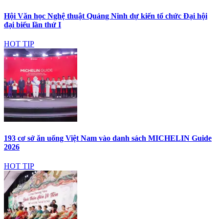
Hội Văn học Nghệ thuật Quảng Ninh dự kiến tổ chức Đại hội
đại biểu lần thứ I
HOT TIP
193 cơ sở ăn uống Việt Nam vào danh sách MICHELIN Guide
2026
HOT TIP