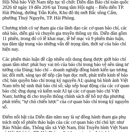
Hội Nhà báo Việt Nam tiếp tục tổ chức Diễn đàn Báo chí toàn quốc
2026 từ ngày 19 đến 20/6 tại Trung tâm Hội nghị – Biểu diễn TP.
Hải Phòng, đường Trần Kiên, Khu đô thị mới Bắc sông Cấm,
phường Thuỷ Nguyên, TP. Hải Phòng.
Chương trình có sự tham gia của lãnh đạo các cơ quan báo chí, các
nhà báo, diễn giả và chuyên gia truyền thông uy tín. Diễn đàn gồm
11 phiên, trong đó có lễ khai mạc, lễ bế mạc và 9 phiên thảo luận,
tọa đàm tập trung vào những vấn đề trọng tâm, thời sự của báo chí
hiện nay.
Các phiên thảo luận đề cập nhiều nội dung đang được giới báo chí
quan tâm như: phát huy vai trò của báo chí trong bảo vệ nền tảng tư
tưởng của Đảng; báo chí – doanh nghiệp đồng hành kiến tạo tương
lai; đổi mới, sáng tạo để tiếp cận bạn đọc mới, phát triển kinh tế báo
chí; bản quyền báo chí trong kỷ nguyên AI; quảng bá hình ảnh Việt
Nam trên hệ sinh thái báo chí số; sắp xếp hoạt động của các cơ quan
báo chí; ứng dụng và kiểm soát AI tại các cơ quan báo chí Việt
Nam; hướng đi cho truyền thông chính sách để hỗ trợ địa phương
phát triển; “tự chủ chiến lược” của cơ quan báo chí trong kỷ nguyên
số.
Điểm nổi bật của Diễn đàn năm nay là sự đồng hành tham gia phụ
trách một số phiên thảo luận của các cơ quan báo chí chủ lực như
Báo Nhân dân, Thông tấn xã Việt Nam, Đài Truyền hình Việt Nam