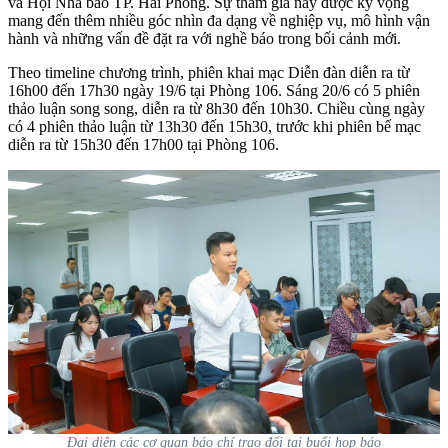
và Hội Nhà báo TP. Hải Phòng. Sự tham gia này được kỳ vọng
mang đến thêm nhiều góc nhìn đa dạng về nghiệp vụ, mô hình vận
hành và những vấn đề đặt ra với nghề báo trong bối cảnh mới.
Theo timeline chương trình, phiên khai mạc Diễn đàn diễn ra từ
16h00 đến 17h30 ngày 19/6 tại Phòng 106. Sáng 20/6 có 5 phiên
thảo luận song song, diễn ra từ 8h30 đến 10h30. Chiều cùng ngày
có 4 phiên thảo luận từ 13h30 đến 15h30, trước khi phiên bế mạc
diễn ra từ 15h30 đến 17h00 tại Phòng 106.
Đại diện các cơ quan báo chí trao đổi tại buổi họp báo