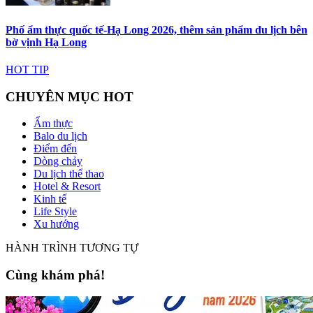
Phố ẩm thực quốc tế-Hạ Long 2026, thêm sản phẩm du lịch bên
bờ vịnh Hạ Long
HOT TIP
CHUYÊN MỤC HOT
Ẩm thực
Balo du lịch
Điểm đến
Dòng chảy
Du lịch thể thao
Hotel & Resort
Kinh tế
Life Style
Xu hướng
HÀNH TRÌNH TƯƠNG TỰ
Cùng khám phá!