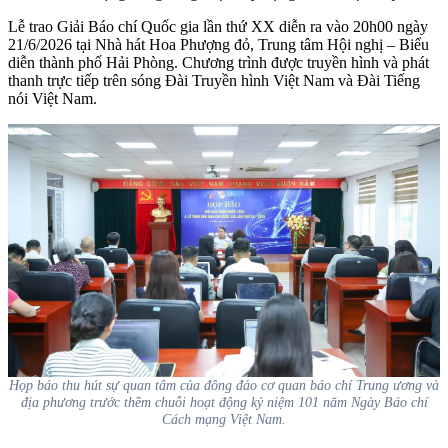
Lễ trao Giải Báo chí Quốc gia lần thứ XX diễn ra vào 20h00 ngày
21/6/2026 tại Nhà hát Hoa Phượng đỏ, Trung tâm Hội nghị – Biểu
diễn thành phố Hải Phòng. Chương trình được truyền hình và phát
thanh trực tiếp trên sóng Đài Truyền hình Việt Nam và Đài Tiếng
nói Việt Nam.
Họp báo thu hút sự quan tâm của đông đảo cơ quan báo chí Trung ương và
địa phương trước thềm chuỗi hoạt động kỷ niệm 101 năm Ngày Báo chí
Cách mạng Việt Nam.