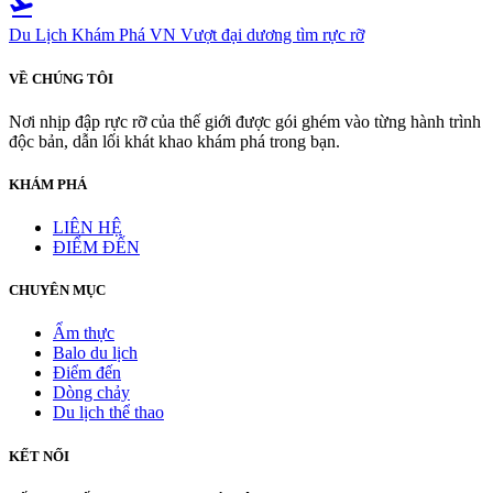
flight_takeoff
Du Lịch Khám Phá VN
Vượt đại dương tìm rực rỡ
VỀ CHÚNG TÔI
Nơi nhịp đập rực rỡ của thế giới được gói ghém vào từng hành trình
độc bản, dẫn lối khát khao khám phá trong bạn.
KHÁM PHÁ
LIÊN HỆ
ĐIỂM ĐẾN
CHUYÊN MỤC
Ẩm thực
Balo du lịch
Điểm đến
Dòng chảy
Du lịch thể thao
KẾT NỐI