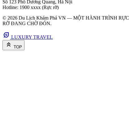
Số 123 Phố Dương Quang, Hà Nội
Hotline: 1900 xxxx (Rực rỡ)
© 2026 Du Lịch Khám Phá VN — MỘT HÀNH TRÌNH RỰC
RỠ ĐANG CHỜ ĐÓN.
energy_savings_leaf
LUXURY TRAVEL
keyboard_double_arrow_up
TOP