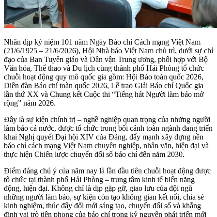
Nhân dịp kỷ niệm 101 năm Ngày Báo chí Cách mạng Việt Nam
(21/6/1925 – 21/6/2026), Hội Nhà báo Việt Nam chủ trì, dưới sự chỉ
đạo của Ban Tuyên giáo và Dân vận Trung ương, phối hợp với Bộ
Văn hóa, Thể thao và Du lịch cùng thành phố Hải Phòng tổ chức
chuỗi hoạt động quy mô quốc gia gồm: Hội Báo toàn quốc 2026,
Diễn đàn Báo chí toàn quốc 2026, Lễ trao Giải Báo chí Quốc gia
lần thứ XX và Chung kết Cuộc thi “Tiếng hát Người làm báo mở
rộng” năm 2026.
Đây là sự kiện chính trị – nghề nghiệp quan trọng của những người
làm báo cả nước, được tổ chức trong bối cảnh toàn ngành đang triển
khai Nghị quyết Đại hội XIV của Đảng, đẩy mạnh xây dựng nền
báo chí cách mạng Việt Nam chuyên nghiệp, nhân văn, hiện đại và
thực hiện Chiến lược chuyển đổi số báo chí đến năm 2030.
Điểm đáng chú ý của năm nay là lần đầu tiên chuỗi hoạt động được
tổ chức tại thành phố Hải Phòng – trung tâm kinh tế biển năng
động, hiện đại. Không chỉ là dịp gặp gỡ, giao lưu của đội ngũ
những người làm báo, sự kiện còn tạo không gian kết nối, chia sẻ
kinh nghiệm, thúc đẩy đổi mới sáng tạo, chuyển đổi số và khẳng
định vai trò tiên phong của báo chí trong kỷ nguyên phát triển mới