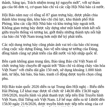
thành, Sáng tạo, Trách nhiệm trong kỷ nguyên mới”, với sự tham
gia của 66 đơn vị, cơ quan báo chí và các cấp Hội Nhà báo cả nước.
Hội Báo năm nay có tổng số 87 gian trưng bày, được phân chia
thành khu trung tâm, khu báo chí chủ lực, khu thành phố Hải
Phòng, khu các cấp Hội Nhà báo và khu trưng bày ngoài trời.
Không gian trưng bày được xây dựng như một hành trình kết nối
giữa truyền thống và tương lai, giới thiệu những thành tựu nổi bật
của báo chí Việt Nam trong hơn một thế kỷ phát triển.
Các nội dung trưng bày cũng phản ánh vai trò của báo chí trong
công cuộc xây dựng Đảng, bảo vệ nền tảng tư tưởng của Đảng,
đồng hành cùng sự phát triển của đất nước và hội nhập quốc tế.
Bên cạnh không gian trung tâm, Bảo tàng Báo chí Việt Nam tổ
chức trưng bày chuyên đề ngoài trời “Báo chí và dòng chảy văn hóa
Việt Nam” với chiều dài gần 150 mét, sử dụng khoảng 1.000 hình
ảnh, tư liệu, bài báo, bìa báo, tranh cổ động được tuyển chọn công
phu.
Hội Báo toàn quốc 2026 diễn ra tại Trung tâm Hội nghị – Biểu diễn
Hải Phòng. Lễ khai mạc được tổ chức từ 14h30 đến 15h30 ngày
19/6/2026, truyền hình và phát thanh trực tiếp trên Đài Truyền hình
Việt Nam, Đài Tiếng nói Việt Nam. Lễ bế mạc diễn ra từ 14h00 đến
15h30 ngày 21/6/2026, được truyền hình trực tiếp trên sóng của cơ