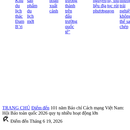
Khu
sản
hoãn
trưởng
nguyên
tự, thủ
những
du
phẩm
xuất
thành
liệu địa
tục rút
trải
lịch
du
cảnh
trên
phương
gọn
nghiệ
thác
lịch
đấu
không
Đam
mới
trường
thể sa
B’ri
quốc
chép
tế"
TRANG CHỦ
Điểm đến
101 năm Báo chí Cách mạng Việt Nam:
Hội Báo toàn quốc 2026 quy tụ nhiều hoạt động lớn
beach_access
Điểm đến
Tháng 6 19, 2026