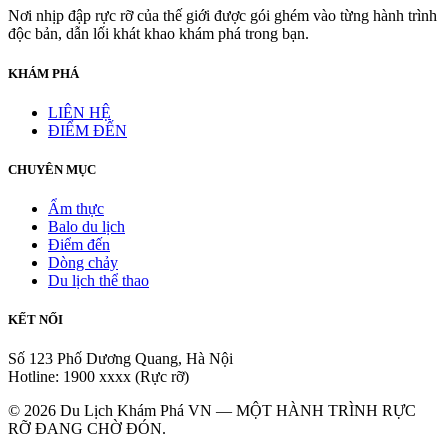
Nơi nhịp đập rực rỡ của thế giới được gói ghém vào từng hành trình
độc bản, dẫn lối khát khao khám phá trong bạn.
KHÁM PHÁ
LIÊN HỆ
ĐIỂM ĐẾN
CHUYÊN MỤC
Ẩm thực
Balo du lịch
Điểm đến
Dòng chảy
Du lịch thể thao
KẾT NỐI
Số 123 Phố Dương Quang, Hà Nội
Hotline: 1900 xxxx (Rực rỡ)
© 2026 Du Lịch Khám Phá VN — MỘT HÀNH TRÌNH RỰC
RỠ ĐANG CHỜ ĐÓN.