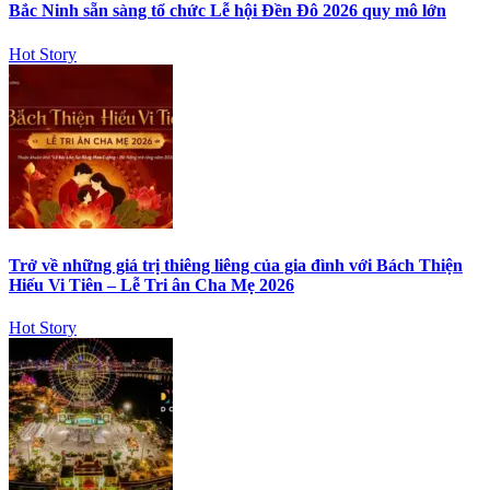
Bắc Ninh sẵn sàng tổ chức Lễ hội Đền Đô 2026 quy mô lớn
Hot Story
Trở về những giá trị thiêng liêng của gia đình với Bách Thiện
Hiếu Vi Tiên – Lễ Tri ân Cha Mẹ 2026
Hot Story