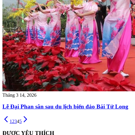
Tháng 3 14, 2026
Lễ Đại Phan sân sau du lịch biển đảo Bái Tử Long
arrow_back_ios_new
arrow_forward_ios
1
2
3
4
5
ĐƯỢC YÊU THÍCH