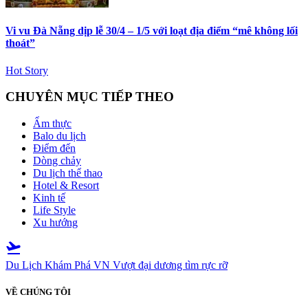
Vi vu Đà Nẵng dịp lễ 30/4 – 1/5 với loạt địa điểm “mê không lối
thoát”
Hot Story
CHUYÊN MỤC TIẾP THEO
Ẩm thực
Balo du lịch
Điểm đến
Dòng chảy
Du lịch thể thao
Hotel & Resort
Kinh tế
Life Style
Xu hướng
flight_takeoff
Du Lịch Khám Phá VN
Vượt đại dương tìm rực rỡ
VỀ CHÚNG TÔI