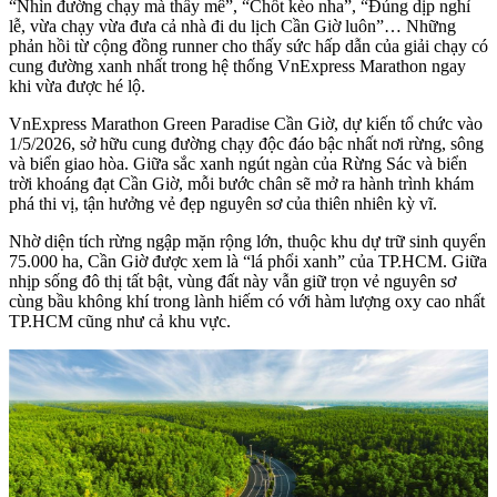
“Nhìn đường chạy mà thấy mê”, “Chốt kèo nha”, “Đúng dịp nghỉ
lễ, vừa chạy vừa đưa cả nhà đi du lịch Cần Giờ luôn”… Những
phản hồi từ cộng đồng runner cho thấy sức hấp dẫn của giải chạy có
cung đường xanh nhất trong hệ thống VnExpress Marathon ngay
khi vừa được hé lộ.
VnExpress Marathon Green Paradise Cần Giờ, dự kiến tổ chức vào
1/5/2026, sở hữu cung đường chạy độc đáo bậc nhất nơi rừng, sông
và biển giao hòa. Giữa sắc xanh ngút ngàn của Rừng Sác và biển
trời khoáng đạt Cần Giờ, mỗi bước chân sẽ mở ra hành trình khám
phá thi vị, tận hưởng vẻ đẹp nguyên sơ của thiên nhiên kỳ vĩ.
Nhờ diện tích rừng ngập mặn rộng lớn, thuộc khu dự trữ sinh quyển
75.000 ha, Cần Giờ được xem là “lá phổi xanh” của TP.HCM. Giữa
nhịp sống đô thị tất bật, vùng đất này vẫn giữ trọn vẻ nguyên sơ
cùng bầu không khí trong lành hiếm có với hàm lượng oxy cao nhất
TP.HCM cũng như cả khu vực.