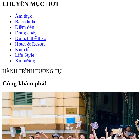
CHUYÊN MỤC HOT
Ẩm thực
Balo du lịch
Điểm đến
Dòng chảy
Du lịch thể thao
Hotel & Resort
Kinh tế
Life Style
Xu hướng
HÀNH TRÌNH TƯƠNG TỰ
Cùng khám phá!