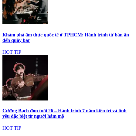
Khám phá ẩm thực quốc tế ở TPHCM: Hành trình từ bàn ăn
đến quầy bar
HOT TIP
Cường Bạch đón tuổi 26 – Hành trình 7 năm kiên trì và tình
yêu đặc biệt từ người hâm mộ
HOT TIP