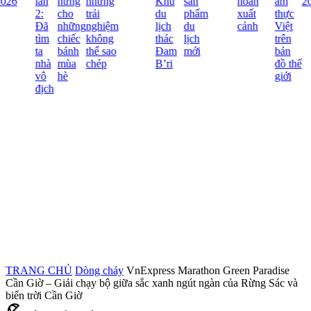
026
lần
hứng
những
Khu
sản
hoãn
ẩm
20
2:
cho
trải
du
phẩm
xuất
thực
Đã
những
nghiệm
lịch
du
cảnh
Việt
tìm
chiếc
không
thác
lịch
trên
ta
bánh
thể sao
Đam
mới
bản
nhà
mùa
chép
B’ri
đồ thế
vô
hè
giới
địch
TRANG CHỦ
Dòng chảy
VnExpress Marathon Green Paradise
Cần Giờ – Giải chạy bộ giữa sắc xanh ngút ngàn của Rừng Sác và
biển trời Cần Giờ
beach_access