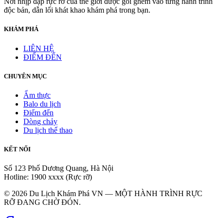
Nơi nhịp đập rực rỡ của thế giới được gói ghém vào từng hành trình
độc bản, dẫn lối khát khao khám phá trong bạn.
KHÁM PHÁ
LIÊN HỆ
ĐIỂM ĐẾN
CHUYÊN MỤC
Ẩm thực
Balo du lịch
Điểm đến
Dòng chảy
Du lịch thể thao
KẾT NỐI
Số 123 Phố Dương Quang, Hà Nội
Hotline: 1900 xxxx (Rực rỡ)
© 2026 Du Lịch Khám Phá VN — MỘT HÀNH TRÌNH RỰC
RỠ ĐANG CHỜ ĐÓN.