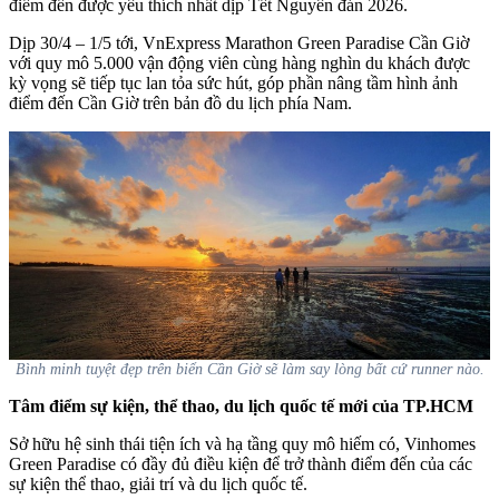
điểm đến được yêu thích nhất dịp Tết Nguyên đán 2026.
Dịp 30/4 – 1/5 tới, VnExpress Marathon Green Paradise Cần Giờ
với quy mô 5.000 vận động viên cùng hàng nghìn du khách được
kỳ vọng sẽ tiếp tục lan tỏa sức hút, góp phần nâng tầm hình ảnh
điểm đến Cần Giờ trên bản đồ du lịch phía Nam.
Bình minh tuyệt đẹp trên biển Cần Giờ sẽ làm say lòng bất cứ runner nào.
Tâm điểm sự kiện, thể thao, du lịch quốc tế mới của TP.HCM
Sở hữu hệ sinh thái tiện ích và hạ tầng quy mô hiếm có, Vinhomes
Green Paradise có đầy đủ điều kiện để trở thành điểm đến của các
sự kiện thể thao, giải trí và du lịch quốc tế.