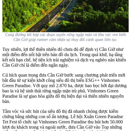
Cung đường kết hợp các đoạn xuyên rừng ngập mặn và khu vực ven biển
Cần Giờ giúp runner cảm nhận sự thay đổi cảnh quan liên tục.
Tuy nhiên, lợi thế thiên nhiên đó chưa đủ để định vị Cần Giờ như
một điểm đến nổi bật trên bản đồ du lịch. Trong quá khứ, hạ tầng
kết nối hạn chế, hệ tiện ích trải nghiệm và dịch vụ nghèo nàn khiến
Cần Giờ chỉ là điểm đến ngắn ngày.
Cú hích quan trọng đưa Cần Giờ bước sang chương phát triển mới
bắt đầu từ sự kiện khởi công siêu đô thị biển ESG++ Vinhomes
Green Paradise. Với quy mô 2.870 ha, được bao bọc bởi đại dương
bao la và hệ sinh thái rừng ngập mặn trù phú, Vinhomes Green
Paradise là sự giao hòa giữa đô thị hiện đại và thiên nhiên nguyên
bản.
Tầm vóc và sức hút của siêu đô thị đã nhanh chóng được kiểm
chứng bằng những con số ấn tượng. Lễ hội Xuân Green Paradise
Tet Fest tổ chức tại Vinhomes Green Paradise thu hút hơn 50.000
lượt du khách trong và ngoài nước, đưa Cần Giờ vào Top những