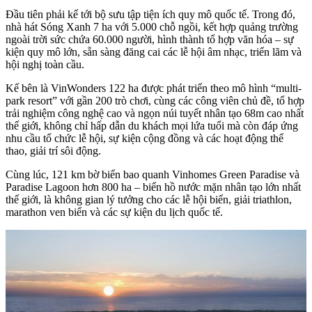
Đầu tiên phải kể tới bộ sưu tập tiện ích quy mô quốc tế. Trong đó,
nhà hát Sóng Xanh 7 ha với 5.000 chỗ ngồi, kết hợp quảng trường
ngoài trời sức chứa 60.000 người, hình thành tổ hợp văn hóa – sự
kiện quy mô lớn, sẵn sàng đăng cai các lễ hội âm nhạc, triển lãm và
hội nghị toàn cầu.
Kế bên là VinWonders 122 ha được phát triển theo mô hình “multi-
park resort” với gần 200 trò chơi, cùng các công viên chủ đề, tổ hợp
trải nghiệm công nghệ cao và ngọn núi tuyết nhân tạo 68m cao nhất
thế giới, không chỉ hấp dẫn du khách mọi lứa tuổi mà còn đáp ứng
nhu cầu tổ chức lễ hội, sự kiện cộng đồng và các hoạt động thể
thao, giải trí sôi động.
Cùng lúc, 121 km bờ biển bao quanh Vinhomes Green Paradise và
Paradise Lagoon hơn 800 ha – biển hồ nước mặn nhân tạo lớn nhất
thế giới, là không gian lý tưởng cho các lễ hội biển, giải triathlon,
marathon ven biển và các sự kiện du lịch quốc tế.