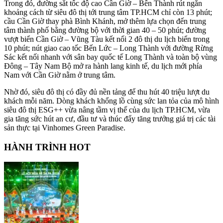
Trong đó, đường sắt tốc độ cao Cần Giờ – Bến Thành rút ngắn
khoảng cách từ siêu đô thị tới trung tâm TP.HCM chỉ còn 13 phút;
cầu Cần Giờ thay phà Bình Khánh, mở thêm lựa chọn đến trung
tâm thành phố bằng đường bộ với thời gian 40 – 50 phút; đường
vượt biển Cần Giờ – Vũng Tàu kết nối 2 đô thị du lịch biển trong
10 phút; nút giao cao tốc Bến Lức – Long Thành với đường Rừng
Sác kết nối nhanh với sân bay quốc tế Long Thành và toàn bộ vùng
Đông – Tây Nam Bộ mở ra hành lang kinh tế, du lịch mới phía
Nam với Cần Giờ nằm ở trung tâm.
Nhờ đó, siêu đô thị có đầy đủ nền tảng để thu hút 40 triệu lượt du
khách mỗi năm. Dòng khách khổng lồ cùng sức lan tỏa của mô hình
siêu đô thị ESG++ vừa nâng tầm vị thế của du lịch TP.HCM, vừa
gia tăng sức hút an cư, đầu tư và thúc đẩy tăng trưởng giá trị các tài
sản thực tại Vinhomes Green Paradise.
HÀNH TRÌNH HOT