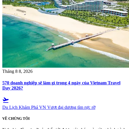
Tháng 8 8, 2026
570 doanh nghiệp sẽ làm gì trong 4 ngày của Vietnam Travel
Day 2026?
flight_takeoff
Du Lịch Khám Phá VN
Vượt đại dương tìm rực rỡ
VỀ CHÚNG TÔI