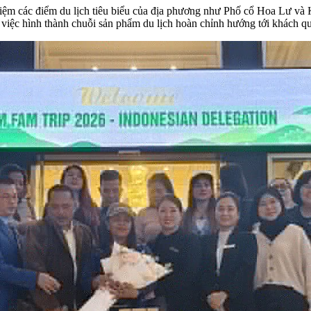
nghiệm các điểm du lịch tiêu biểu của địa phương như Phố cổ Hoa Lư và
 việc hình thành chuỗi sản phẩm du lịch hoàn chỉnh hướng tới khách qu