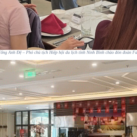
ống Anh Đệ – Phó chủ tịch Hiệp hội du lịch tỉnh Ninh Bình chào đón đoàn F