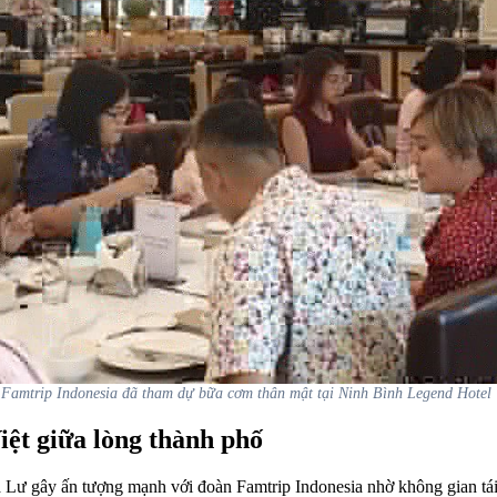
Famtrip Indonesia đã tham dự bữa cơm thân mật tại Ninh Bình Legend Hotel
iệt giữa lòng thành phố
Lư gây ấn tượng mạnh với đoàn Famtrip Indonesia nhờ không gian tái