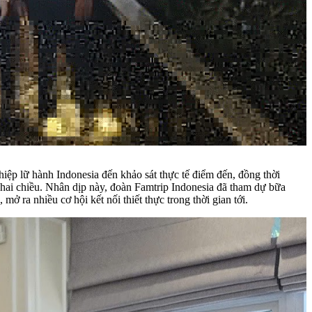
ệp lữ hành Indonesia đến khảo sát thực tế điểm đến, đồng thời
 hai chiều. Nhân dịp này, đoàn Famtrip Indonesia đã tham dự bữa
ở ra nhiều cơ hội kết nối thiết thực trong thời gian tới.