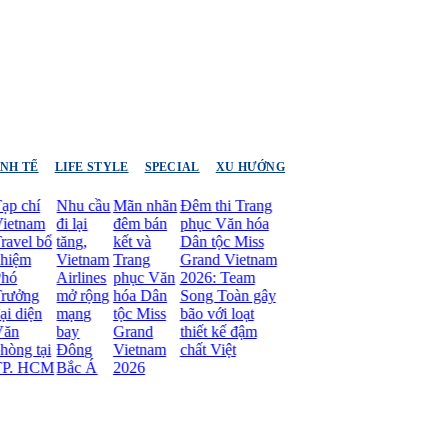
INH TẾ
LIFE STYLE
SPECIAL
XU HƯỚNG
hí
Nhu cầu
Mãn nhãn
Đêm thi Trang
am
đi lại
đêm bán
phục Văn hóa
l bổ
tăng,
kết và
Dân tộc Miss
m
Vietnam
Trang
Grand Vietnam
Airlines
phục Văn
2026: Team
ng
mở rộng
hóa Dân
Song Toàn gây
ện
mạng
tộc Miss
bão với loạt
bay
Grand
thiết kế đậm
 tại
Đông
Vietnam
chất Việt
HCM
Bắc Á
2026