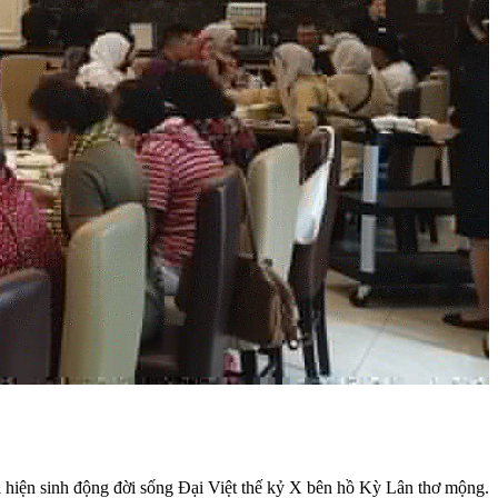
 hiện sinh động đời sống Đại Việt thế kỷ X bên hồ Kỳ Lân thơ mộng.