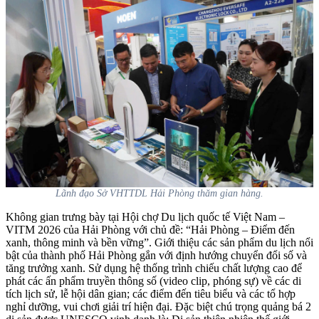
Lãnh đạo Sở VHTTDL Hải Phòng thăm gian hàng.
Không gian trưng bày tại Hội chợ Du lịch quốc tế Việt Nam –
VITM 2026 của Hải Phòng với chủ đề: “Hải Phòng – Điểm đến
xanh, thông minh và bền vững”. Giới thiệu các sản phẩm du lịch nổi
bật của thành phố Hải Phòng gắn với định hướng chuyển đổi số và
tăng trưởng xanh. Sử dụng hệ thống trình chiếu chất lượng cao để
phát các ấn phẩm truyền thông số (video clip, phóng sự) về các di
tích lịch sử, lễ hội dân gian; các điểm đến tiêu biểu và các tổ hợp
nghỉ dưỡng, vui chơi giải trí hiện đại. Đặc biệt chú trọng quảng bá 2