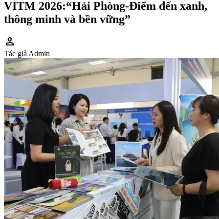
VITM 2026:“Hải Phòng-Điểm đến xanh,
thông minh và bền vững”
person
Tác giả
Admin