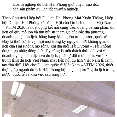
Doanh nghiệp du lịch Hải Phòng giới thiệu, trao đổi,
bán sản phẩm du lịch rất chuyên nghiệp.
Theo Chủ tịch Hiệp hội Du lịch Hải Phòng Mai Xuân Thắng, Hiệp
hội Du lịch Hải Phòng xác định Hội chợ Du lịch quốc tế Việt Nam
– VITM 2026 là hoạt động kết nối cung-cầu, quảng bá sản phẩm du
lịch có quy mô lớn và thu hút sự tham gia của các địa phương,
doanh nghiệp du lịch, hãng hàng không lớn trong nước, quốc tế.
Đây là thời cơ- là vận hội mới trong kỷ nguyên mới không gian du
lịch của Hải Phòng mở rộng, khi địa giới Hải Dương – Hải Phòng
được hợp nhất; đồng thời đây cũng là một thách thức đối với các
doanh nghiệp làm dịch vụ du lịch, phải tự đổi mới mình, vươn xa
trong làng du lịch Việt Nam, mà Hiệp hội du lịch Việt Nam là cánh
tay “bà đỡ”. Hội chợ Du lịch quốc tế Việt Nam – VITM 2026, thiết
thực giúp ngành du lịch Hải Phòng hội nhập thị trường du lịch trong
nước, quốc tế và khu vực sâu rộng hơn.