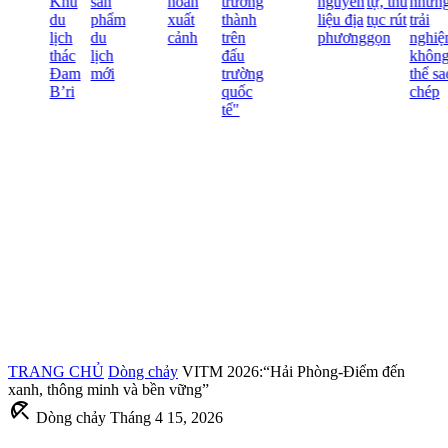
Khu
sản
hoãn
trưởng
nguyên
tự, thủ
những
du
phẩm
xuất
thành
liệu địa
tục rút
trải
lịch
du
cảnh
trên
phương
gọn
nghiệm
thác
lịch
đấu
không
Đam
mới
trường
thể sao
B’ri
quốc
chép
tế"
TRANG CHỦ
Dòng chảy
VITM 2026:“Hải Phòng-Điểm đến
xanh, thông minh và bền vững”
beach_access
Dòng chảy
Tháng 4 15, 2026