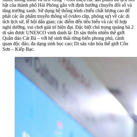
bật của thành phố Hải Phòng gắn với định hướng chuyển đổi số và
tăng trưởng xanh. Sử dụng hệ thống trình chiếu chất lượng cao để
phát các ấn phẩm truyền thông số (video clip, phóng sự) về các di
tích lịch sử, lễ hội dân gian; các điểm đến tiêu biểu và các tổ hợp
nghỉ dưỡng, vui chơi giải trí hiện đại. Đặc biệt chú trọng quảng bá 2
di sản được UNESCO vinh danh là: Di sản thiên nhiên thế giới
Quần đảo Cát Bà – với hệ sinh thái rừng-biển phong phú, cảnh
quan độc đáo, đa dạng sinh học cao; Di sản văn hóa thế giới Côn
Sơn – Kiếp Bạc.