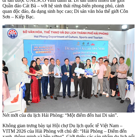
di sản được UNESCO vinh danh là: Di sản thiên nhiên thế giới
Quần đảo Cát Bà – với hệ sinh thái rừng-biển phong phú, cảnh
quan độc đáo, đa dạng sinh học cao; Di sản văn hóa thế giới Côn
Sơn – Kiếp Bạc.
Nét mới của du lịch Hải Phòng: “Một điểm đến hai Di sản”.
Không gian trưng bày tại Hội chợ Du lịch quốc tế Việt Nam –
VITM 2026 của Hải Phòng với chủ đề: “Hải Phòng – Điểm đến
xanh, thông minh và bền vững”. Giới thiệu các sản phẩm du lịch nổi