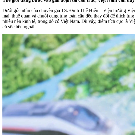
Thế giới đang bước vào giai đoạn tái cấu trúc, Việt Nam vẫn duy 
Dưới góc nhìn của chuyên gia TS. Đinh Thế Hiển – Viện trưởng Viện 
mại, thuế quan và chuỗi cung ứng toàn cầu đều thay đổi để thích ứng 
nhiều nền kinh tế, trong đó có Việt Nam. Dù vậy, điểm tích cực là Vi
cú sốc bên ngoài.