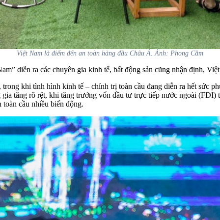
Việt Nam là điểm đến an toàn hàng đầu Châu Á. Ảnh: Phong Cầm
m” diễn ra các chuyên gia kinh tế, bất động sản cũng nhận định, Việt
trong khi tình hình kinh tế – chính trị toàn cầu đang diễn ra hết sức
g gia tăng rõ rệt, khi tăng trưởng vốn đầu tư trực tiếp nước ngoài (FD
h toàn cầu nhiều biến động.