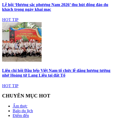
Lễ hội ‘Hương sắc phương Nam 2026’ thu hút đông đảo du
khách trong ngày khai mạc
HOT TIP
Liên chi hội Đầu bếp Việt Nam tổ chức lễ dâng hương tưởng
nhớ Hoàng tử Lang Liêu tại đất Tổ
HOT TIP
CHUYÊN MỤC HOT
Ẩm thực
Balo du lịch
Điểm đến