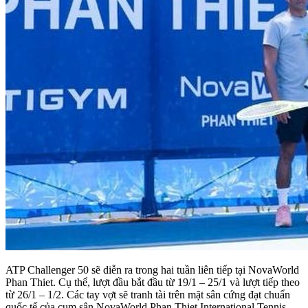
ATP Challenger 50 sẽ diễn ra trong hai tuần liên tiếp tại NovaWorld
Phan Thiet. Cụ thể, lượt đầu bắt đầu từ 19/1 – 25/1 và lượt tiếp theo
từ 26/1 – 1/2. Các tay vợt sẽ tranh tài trên mặt sân cứng đạt chuẩn
quốc tế của cụm sân NovaWorld Phan Thiet International Tennis