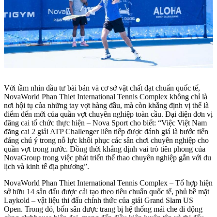
Với tầm nhìn đầu tư bài bản và cơ sở vật chất đạt chuẩn quốc tế,
NovaWorld Phan Thiet International Tennis Complex không chỉ là
nơi hội tụ của những tay vợt hàng đầu, mà còn khẳng định vị thế là
điểm đến mới của quần vợt chuyên nghiệp toàn cầu. Đại diện đơn vị
đăng cai tổ chức thực hiện – Nova Sport cho biết: “Việc Việt Nam
đăng cai 2 giải ATP Challenger liên tiếp được đánh giá là bước tiến
đáng chú ý trong nỗ lực khôi phục các sân chơi chuyên nghiệp cho
quần vợt trong nước. Đồng thời khẳng định vai trò tiên phong của
NovaGroup trong việc phát triển thể thao chuyên nghiệp gắn với du
lịch và kinh tế địa phương”.
NovaWorld Phan Thiet International Tennis Complex – Tổ hợp hiện
sở hữu 14 sân đấu được cải tạo theo tiêu chuẩn quốc tế, phủ bề mặt
Laykold – vật liệu thi đấu chính thức của giải Grand Slam US
Open. Trong đó, bốn sân được trang bị hệ thống mái che di động