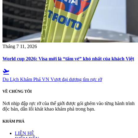
Tháng 7 11, 2026
World cup 2026: Visa mới là “tấm vé” khó nhất của khách Việt
flight_takeoff
Du Lịch Khám Phá VN
Vượt đại dương tìm rực rỡ
VỀ CHÚNG TÔI
Nơi nhịp đập rực rỡ của thế giới được gói ghém vào từng hành trình
độc bản, dẫn lối khát khao khám phá trong bạn.
KHÁM PHÁ
LIÊN HỆ