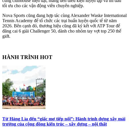
cùng clubhouse hiện đại, mang đến điều kiện luyện tập và thi đấu
tối ưu cho các vận động viên chuyên nghiệp.
Nova Sports cũng đang hợp tác cùng Alexander Waske International
Tennis Academy để tổ chức các trại huấn luyện quốc tế từ năm
2026. Bên cạnh đó, thương hiệu cũng đã ký kết với ATP Tour để
đăng cai 6 giải Challenger 50, dành cho nhóm tay vợt top 250 thế
giới.­­­­
HÀNH TRÌNH HOT
Từ Háng Lìa đến “giấc mơ tiếp nối”: Hành trình dựng xây mái
trường của cộng đồng kiến trúc – xây dựng – nội thất