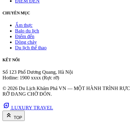
ĐIỂM ĐẾN
CHUYÊN MỤC
Ẩm thực
Balo du lịch
Điểm đến
Dòng chảy
Du lịch thể thao
KẾT NỐI
Số 123 Phố Dương Quang, Hà Nội
Hotline: 1900 xxxx (Rực rỡ)
© 2026 Du Lịch Khám Phá VN — MỘT HÀNH TRÌNH RỰC
RỠ ĐANG CHỜ ĐÓN.
energy_savings_leaf
LUXURY TRAVEL
keyboard_double_arrow_up
TOP