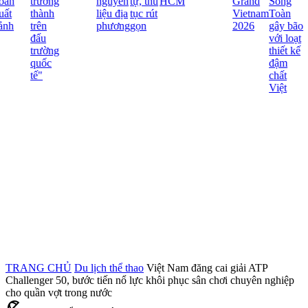
oãn
trưởng
nguyên
tự, thủ
HCM
Grand
Song
ất
thành
liệu địa
tục rút
Vietnam
Toàn
nh
trên
phương
gọn
2026
gây bão
đấu
với loạt
trường
thiết kế
quốc
đậm
tế"
chất
Việt
TRANG CHỦ
Du lịch thể thao
Việt Nam đăng cai giải ATP
Challenger 50, bước tiến nổ lực khôi phục sân chơi chuyên nghiệp
cho quần vợt trong nước
beach_access