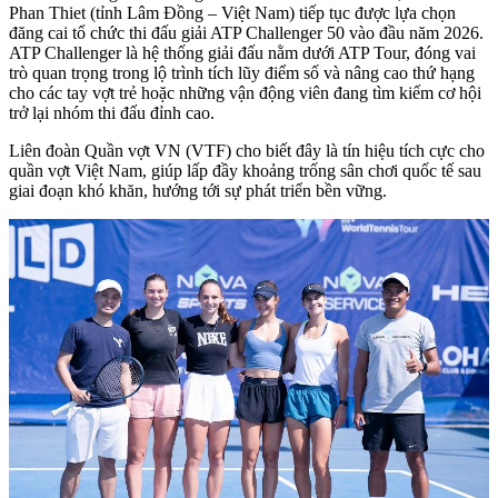
Phan Thiet (tỉnh Lâm Đồng – Việt Nam) tiếp tục được lựa chọn
đăng cai tổ chức thi đấu giải ATP Challenger 50 vào đầu năm 2026.
ATP Challenger là hệ thống giải đấu nằm dưới ATP Tour, đóng vai
trò quan trọng trong lộ trình tích lũy điểm số và nâng cao thứ hạng
cho các tay vợt trẻ hoặc những vận động viên đang tìm kiếm cơ hội
trở lại nhóm thi đấu đỉnh cao.
Liên đoàn Quần vợt VN (VTF) cho biết đây là tín hiệu tích cực cho
quần vợt Việt Nam, giúp lấp đầy khoảng trống sân chơi quốc tế sau
giai đoạn khó khăn, hướng tới sự phát triển bền vững.