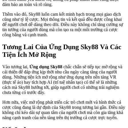
đảm bảo an toàn và rõ ràng.
Thêm vào đó, Sky88 luôn cam kết minh bạch trong mọi giao dịch
cũng như tỷ lệ cược. Mọi thông tin và kết quả đều được công khai
để người chơi dễ dàng theo dõi. Điều này không chỉ tăng cường sự
tin tưởng của người dùng mà còn tạo ra một môi trường cá cược
công bằng và cạnh tranh.
Tương Lai Của Ứng Dụng Sky88 Và Các
Tiện Ích Mở Rộng
Vào tương lai,
Ứng dụng Sky88
chắc chắn sẽ tiếp tục mở rộng và
cải thiện để đáp ứng kịp thời nhu cầu ngày càng tăng của người
dùng. Những tiện ích mở rộng như ứng dụng trên nền tảng VR
(thực tế ảo) hay tích hợp AI (trí tuệ nhân tạo) có thể sẽ là những
cách mà Sky88 hướng tới, giúp người chơi có những trải nghiệm
chưa từng có trước đây.
Hơn nữa, việc mở rộng phát triển các trò chơi mới và hình thức cá
cược cũng đang là dự định của Sky88 trong tương lai gần. Điều này
không chỉ kéo dài sự quan tâm của người chơi mà còn gia tăng khả
năng cạnh tranh của nền tảng trên thị trường cá cược trực tuyến.