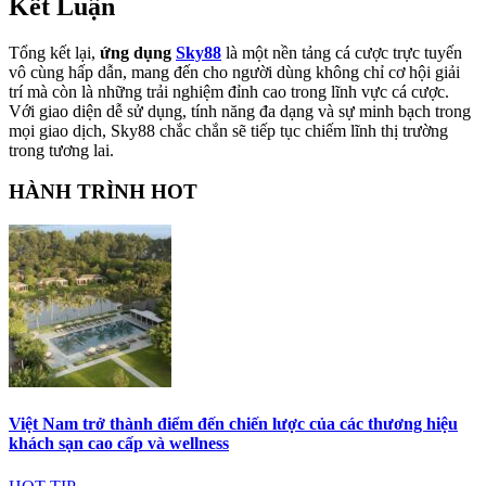
Kết Luận
Tổng kết lại,
ứng dụng
Sky88
là một nền tảng cá cược trực tuyến
vô cùng hấp dẫn, mang đến cho người dùng không chỉ cơ hội giải
trí mà còn là những trải nghiệm đỉnh cao trong lĩnh vực cá cược.
Với giao diện dễ sử dụng, tính năng đa dạng và sự minh bạch trong
mọi giao dịch, Sky88 chắc chắn sẽ tiếp tục chiếm lĩnh thị trường
trong tương lai.
HÀNH TRÌNH HOT
Việt Nam trở thành điểm đến chiến lược của các thương hiệu
khách sạn cao cấp và wellness