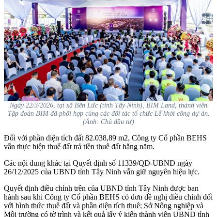
Ngày 22/3/2026, tại xã Bến Lức (tỉnh Tây Ninh), BIM Land, thành viên
Tập đoàn BIM đã phối hợp cùng các đối tác tổ chức Lễ khởi công dự án.
(Ảnh: Chủ đầu tư)
Đối với phần diện tích đất 82.038,89 m2, Công ty Cổ phần BEHS
vẫn thực hiện thuế đất trả tiền thuê đất hằng năm.
Các nội dung khác tại Quyết định số 11339/QĐ-UBND ngày
26/12/2025 của UBND tỉnh Tây Ninh vẫn giữ nguyên hiệu lực.
Quyết định điều chỉnh trên của UBND tỉnh Tây Ninh được ban
hành sau khi Công ty Cổ phần BEHS có đơn đề nghị điều chỉnh đối
với hình thức thuê đất và phần diện tích thuê; Sở Nông nghiệp và
Môi trường có tờ trình và kết quả lấy ý kiến thành viên UBND tỉnh