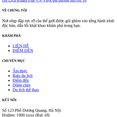
Du Lịch Khám Phá VN
Vượt đại dương tìm rực rỡ
VỀ CHÚNG TÔI
Nơi nhịp đập rực rỡ của thế giới được gói ghém vào từng hành trình
độc bản, dẫn lối khát khao khám phá trong bạn.
KHÁM PHÁ
LIÊN HỆ
ĐIỂM ĐẾN
CHUYÊN MỤC
Ẩm thực
Balo du lịch
Điểm đến
Dòng chảy
Du lịch thể thao
KẾT NỐI
Số 123 Phố Dương Quang, Hà Nội
Hotline: 1900 xxxx (Rực rỡ)