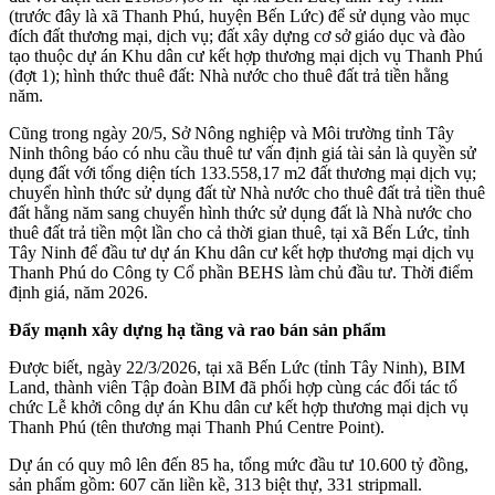
(trước đây là xã Thanh Phú, huyện Bến Lức) để sử dụng vào mục
đích đất thương mại, dịch vụ; đất xây dựng cơ sở giáo dục và đào
tạo thuộc dự án Khu dân cư kết hợp thương mại dịch vụ Thanh Phú
(đợt 1); hình thức thuê đất: Nhà nước cho thuê đất trả tiền hằng
năm.
Cũng trong ngày 20/5, Sở Nông nghiệp và Môi trường tỉnh Tây
Ninh thông báo có nhu cầu thuê tư vấn định giá tài sản là quyền sử
dụng đất với tổng diện tích 133.558,17 m2 đất thương mại dịch vụ;
chuyển hình thức sử dụng đất từ Nhà nước cho thuê đất trả tiền thuê
đất hằng năm sang chuyển hình thức sử dụng đất là Nhà nước cho
thuê đất trả tiền một lần cho cả thời gian thuê, tại xã Bến Lức, tỉnh
Tây Ninh để đầu tư dự án Khu dân cư kết hợp thương mại dịch vụ
Thanh Phú do Công ty Cổ phần BEHS làm chủ đầu tư. Thời điểm
định giá, năm 2026.
Đẩy mạnh xây dựng hạ tầng và rao bán sản phẩm
Được biết, ngày 22/3/2026, tại xã Bến Lức (tỉnh Tây Ninh), BIM
Land, thành viên Tập đoàn BIM đã phối hợp cùng các đối tác tổ
chức Lễ khởi công dự án Khu dân cư kết hợp thương mại dịch vụ
Thanh Phú (tên thương mại Thanh Phú Centre Point).
Dự án có quy mô lên đến 85 ha, tổng mức đầu tư 10.600 tỷ đồng,
sản phẩm gồm: 607 căn liền kề, 313 biệt thự, 331 stripmall.