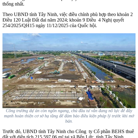
thống nhất.
Theo UBND tỉnh Tây Ninh, việc điều chỉnh phù hợp theo khoản 2
Điều 120 Luật Đất đai năm 2024; khoản 9 Điều 4 Nghị quyết
254/2025/QH15 ngày 11/12/2025 của Quốc hội.
Công trường dự án còn ngổn ngang, chủ đầu tư vẫn đang nổ lực để đẩy
mạnh hoàn thiện cơ sở hạ tầng để đảm bảo điều kiện pháp lý trước khi mở
bán.
Trước đó, UBND tỉnh Tây Ninh cho Công ty Cổ phần BEHS thuê
đất với diện tích 215.597,06 m² tại xã Bến Lức, tỉnh Tây Ninh