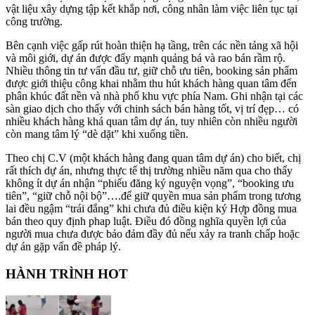
vật liệu xây dựng tập kết khắp nơi, công nhân làm việc liên tục tại
công trường.
Bên cạnh việc gấp rút hoàn thiện hạ tầng, trên các nền tảng xã hội
và môi giới, dự án được đẩy mạnh quảng bá và rao bán rầm rộ.
Nhiều thông tin tư vấn đầu tư, giữ chỗ ưu tiên, booking sản phẩm
được giới thiệu công khai nhằm thu hút khách hàng quan tâm đến
phân khúc đất nền và nhà phố khu vực phía Nam. Ghi nhận tại các
sàn giao dịch cho thấy với chinh sách bán hàng tốt, vị trí đẹp… có
nhiều khách hàng khá quan tâm dự án, tuy nhiên còn nhiều người
còn mang tâm lý “dè dặt” khi xuống tiền.
Theo chị C.V (một khách hàng đang quan tâm dự án) cho biết, chị
rất thích dự án, nhưng thực tế thị trường nhiều năm qua cho thấy
không ít dự án nhận “phiếu đăng ký nguyện vọng”, “booking ưu
tiên”, “giữ chỗ nội bộ”….để giữ quyền mua sản phẩm trong tương
lai đều ngậm “trái đắng” khi chưa đủ điều kiện ký Hợp đồng mua
bán theo quy định phap luật. Điều đó đồng nghĩa quyền lợi của
người mua chưa được bảo đảm đầy đủ nếu xảy ra tranh chấp hoặc
dự án gặp vấn đề pháp lý.
HÀNH TRÌNH HOT