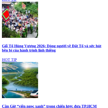
Giỗ Tổ Hùng Vương 2026: Dòng người về Đất Tổ và sức hút
bền bỉ của hành trình linh thiêng
HOT TIP
Cần Giờ “viên ngọc xanh” trong chiến lược đưa TP.HCM