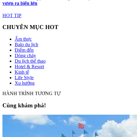
vươn ra biển lớn
HOT TIP
CHUYÊN MỤC HOT
Ẩm thực
Balo du lịch
Điểm đến
Dòng chảy
Du lịch thể thao
Hotel & Resort
Kinh tế
Life Style
Xu hướng
HÀNH TRÌNH TƯƠNG TỰ
Cùng khám phá!