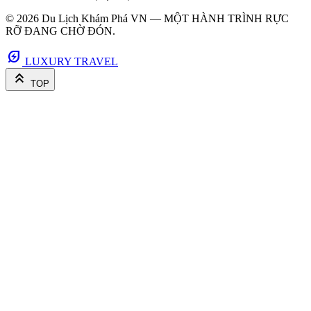
© 2026 Du Lịch Khám Phá VN — MỘT HÀNH TRÌNH RỰC
RỠ ĐANG CHỜ ĐÓN.
energy_savings_leaf
LUXURY TRAVEL
keyboard_double_arrow_up
TOP