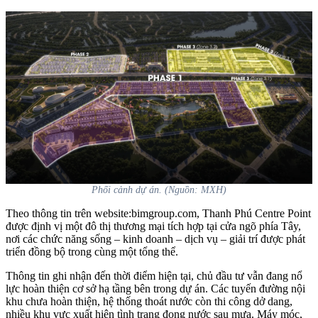
Phối cảnh dự án. (Nguồn: MXH)
Theo thông tin trên website:bimgroup.com, Thanh Phú Centre Point
được định vị một đô thị thương mại tích hợp tại cửa ngõ phía Tây,
nơi các chức năng sống – kinh doanh – dịch vụ – giải trí được phát
triển đồng bộ trong cùng một tổng thể.
Thông tin ghi nhận đến thời điểm hiện tại, chủ đầu tư vẫn đang nổ
lực hoàn thiện cơ sở hạ tầng bên trong dự án. Các tuyến đường nội
khu chưa hoàn thiện, hệ thống thoát nước còn thi công dở dang,
nhiều khu vực xuất hiện tình trạng đọng nước sau mưa. Máy móc,