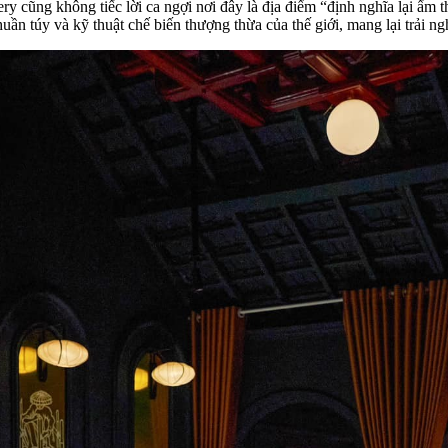
ery
cũng không tiếc lời ca ngợi nơi đây là địa điểm “định nghĩa lại ẩm
ần túy và kỹ thuật chế biến thượng thừa của thế giới, mang lại trải ng