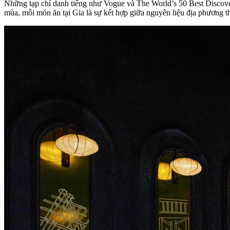
Những tạp chí danh tiếng như
Vogue
và
The World’s 50 Best Discov
mùa, mỗi món ăn tại Gia là sự kết hợp giữa nguyên liệu địa phương thu