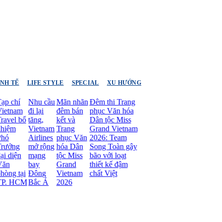
INH TẾ
LIFE STYLE
SPECIAL
XU HƯỚNG
hí
Nhu cầu
Mãn nhãn
Đêm thi Trang
nam
đi lại
đêm bán
phục Văn hóa
l bổ
tăng,
kết và
Dân tộc Miss
m
Vietnam
Trang
Grand Vietnam
Airlines
phục Văn
2026: Team
ng
mở rộng
hóa Dân
Song Toàn gây
iện
mạng
tộc Miss
bão với loạt
bay
Grand
thiết kế đậm
 tại
Đông
Vietnam
chất Việt
HCM
Bắc Á
2026