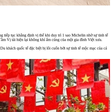
iếp tục khẳng định vị thế khi duy trì 1 sao Michelin nhờ sự tinh tế
m Vị tái hiện lại không khí ấm cúng của một gia đình Việt xưa.
 Du khách quốc tế đặc biệt bị lôi cuốn bởi sự tinh tế mộc mạc của cá