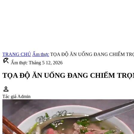
TRANG CHỦ
Ẩm thực
TỌA ĐỘ ĂN UỐNG ĐANG CHIẾM TRỌ
beach_access
Ẩm thực
Tháng 5 12, 2026
TỌA ĐỘ ĂN UỐNG ĐANG CHIẾM TRỌ
person
Tác giả
Admin