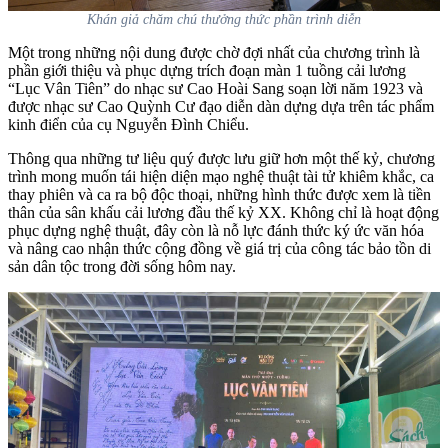
Khán giả chăm chú thưởng thức phần trình diễn
Một trong những nội dung được chờ đợi nhất của chương trình là
phần giới thiệu và phục dựng trích đoạn màn 1 tuồng cải lương
“Lục Vân Tiên” do nhạc sư Cao Hoài Sang soạn lời năm 1923 và
được nhạc sư Cao Quỳnh Cư đạo diễn dàn dựng dựa trên tác phẩm
kinh điển của cụ Nguyễn Đình Chiểu.
Thông qua những tư liệu quý được lưu giữ hơn một thế kỷ, chương
trình mong muốn tái hiện diện mạo nghệ thuật tài tử khiêm khắc, ca
thay phiên và ca ra bộ độc thoại, những hình thức được xem là tiền
thân của sân khấu cải lương đầu thế kỷ XX.
Không chỉ là hoạt động
phục dựng nghệ thuật, đây còn là nỗ lực đánh thức ký ức văn hóa
và nâng cao nhận thức cộng đồng về giá trị của công tác bảo tồn di
sản dân tộc trong đời sống hôm nay.