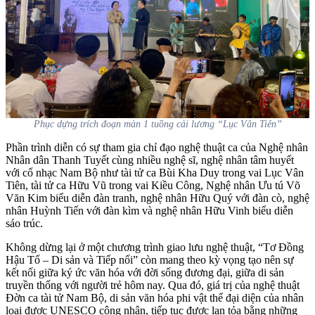
Phục dựng trích đoạn màn 1 tuồng cải lương “Lục Vân Tiên”
Phần trình diễn có sự tham gia chỉ đạo nghệ thuật ca của Nghệ nhân
Nhân dân Thanh Tuyết cùng nhiều nghệ sĩ, nghệ nhân tâm huyết
với cổ nhạc Nam Bộ như tài tử ca Bùi Kha Duy trong vai Lục Vân
Tiên, tài tử ca Hữu Vũ trong vai Kiều Công, Nghệ nhân Ưu tú Võ
Văn Kim biểu diễn đàn tranh, nghệ nhân Hữu Quý với đàn cò, nghệ
nhân Huỳnh Tiến với đàn kìm và nghệ nhân Hữu Vinh biểu diễn
sáo trúc.
Không dừng lại ở một chương trình giao lưu nghệ thuật, “Tơ Đồng
Hậu Tổ – Di sản và Tiếp nối” còn mang theo kỳ vọng tạo nên sự
kết nối giữa ký ức văn hóa với đời sống đương đại, giữa di sản
truyền thống với người trẻ hôm nay. Qua đó, giá trị của nghệ thuật
Đờn ca tài tử Nam Bộ, di sản văn hóa phi vật thể đại diện của nhân
loại được UNESCO công nhận, tiếp tục được lan tỏa bằng những