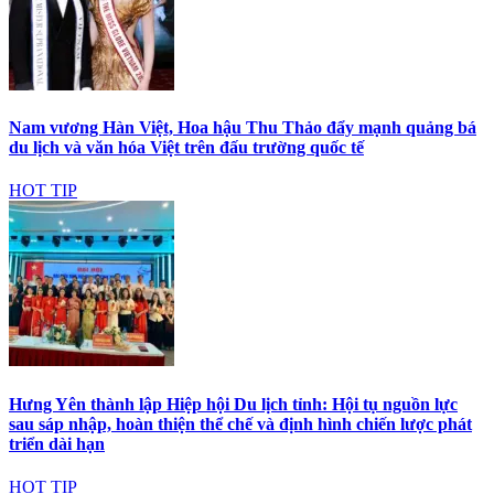
Nam vương Hàn Việt, Hoa hậu Thu Thảo đẩy mạnh quảng bá
du lịch và văn hóa Việt trên đấu trường quốc tế
HOT TIP
Hưng Yên thành lập Hiệp hội Du lịch tỉnh: Hội tụ nguồn lực
sau sáp nhập, hoàn thiện thể chế và định hình chiến lược phát
triển dài hạn
HOT TIP