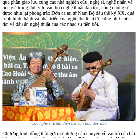
qua phần giao lưu cùng các nhà nghiên cứu, nghệ sĩ, nghệ nhân và
học giả trong lĩnh vực văn hóa nghệ thuật dân tộc, công chúng sẽ
được nhìn lại phong trào Đờn ca tài tử Nam Bộ đầu thế kỷ XX, quá
trình hình thành và phát triển của nghệ thuật tài tử, cũng như cuộc
đời và dấu ấn nghệ thuật của các nhạc sư tiền bối.
Các nghệ sĩ trình diễn nét văn hóa độc đáo
Chương trình đồng thời gợi mở những câu chuyện về vai trò của bài