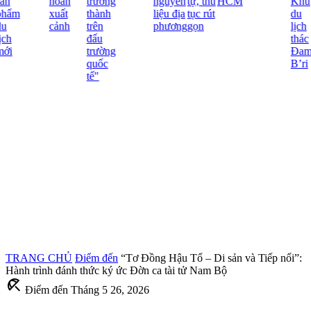
ản
hoãn
trưởng
nguyên
tự, thủ
HCM
Khu
hẩm
xuất
thành
liệu địa
tục rút
du
u
cảnh
trên
phương
gọn
lịch
ch
đấu
thác
ới
trường
Đam
quốc
B’ri
tế"
TRANG CHỦ
Điểm đến
“Tơ Đồng Hậu Tổ – Di sản và Tiếp nối”:
Hành trình đánh thức ký ức Đờn ca tài tử Nam Bộ
beach_access
Điểm đến
Tháng 5 26, 2026