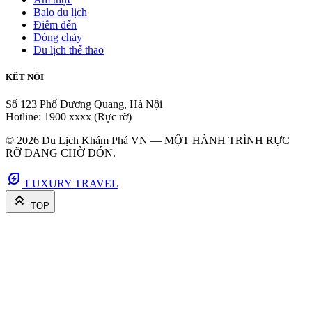
Balo du lịch
Điểm đến
Dòng chảy
Du lịch thể thao
KẾT NỐI
Số 123 Phố Dương Quang, Hà Nội
Hotline: 1900 xxxx (Rực rỡ)
© 2026 Du Lịch Khám Phá VN — MỘT HÀNH TRÌNH RỰC
RỠ ĐANG CHỜ ĐÓN.
energy_savings_leaf
LUXURY TRAVEL
keyboard_double_arrow_up
TOP