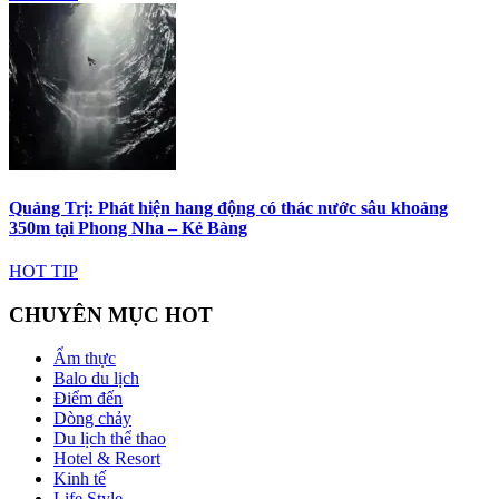
Quảng Trị: Phát hiện hang động có thác nước sâu khoảng
350m tại Phong Nha – Kẻ Bàng
HOT TIP
CHUYÊN MỤC HOT
Ẩm thực
Balo du lịch
Điểm đến
Dòng chảy
Du lịch thể thao
Hotel & Resort
Kinh tế
Life Style