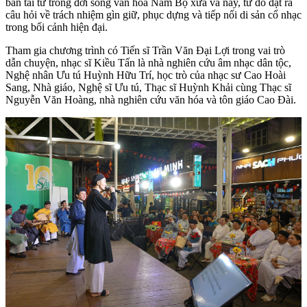
bản tài tử trong đời sống văn hóa Nam Bộ xưa và nay, từ đó đặt ra
câu hỏi về trách nhiệm gìn giữ, phục dựng và tiếp nối di sản cổ nhạc
trong bối cảnh hiện đại.
Tham gia chương trình có Tiến sĩ Trần Văn Đại Lợi trong vai trò
dẫn chuyện, nhạc sĩ Kiều Tấn là nhà nghiên cứu âm nhạc dân tộc,
Nghệ nhân Ưu tú Huỳnh Hữu Trí, học trò của nhạc sư Cao Hoài
Sang, Nhà giáo, Nghệ sĩ Ưu tú, Thạc sĩ Huỳnh Khải cùng Thạc sĩ
Nguyễn Văn Hoàng, nhà nghiên cứu văn hóa và tôn giáo Cao Đài.