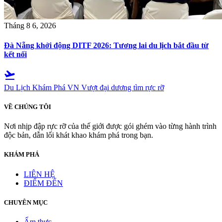
Tháng 8 6, 2026
Đà Nẵng khởi động DITF 2026: Tương lai du lịch bắt đầu từ
kết nối
flight_takeoff
Du Lịch Khám Phá VN
Vượt đại dương tìm rực rỡ
VỀ CHÚNG TÔI
Nơi nhịp đập rực rỡ của thế giới được gói ghém vào từng hành trình
độc bản, dẫn lối khát khao khám phá trong bạn.
KHÁM PHÁ
LIÊN HỆ
ĐIỂM ĐẾN
CHUYÊN MỤC
Ẩm thực