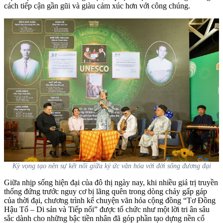
cách tiếp cận gần gũi và giàu cảm xúc hơn với công chúng.
Kỳ vọng tạo nên sự kết nối giữa ký ức văn hóa với đời sống đương đại
Giữa nhịp sống hiện đại của đô thị ngày nay, khi nhiều giá trị truyền
thống đứng trước nguy cơ bị lãng quên trong dòng chảy gấp gáp
của thời đại, chương trình kể chuyện văn hóa cộng đồng “Tơ Đồng
Hậu Tổ – Di sản và Tiếp nối” được tổ chức như một lời tri ân sâu
sắc dành cho những bậc tiền nhân đã góp phần tạo dựng nền cổ