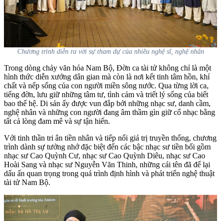
Chương trình diễn ra với sự tham dự của nhiều nghệ sĩ, nghệ nhân
Trong dòng chảy văn hóa Nam Bộ, Đờn ca tài tử không chỉ là một
hình thức diễn xướng dân gian mà còn là nơi kết tinh tâm hồn, khí
chất và nếp sống của con người miền sông nước. Qua từng lời ca,
tiếng đờn, lưu giữ những tâm tư, tình cảm và triết lý sống của biết
bao thế hệ. Di sản ấy được vun đắp bởi những nhạc sư, danh cầm,
nghệ nhân và những con người đang âm thầm gìn giữ cổ nhạc bằng
tất cả lòng đam mê và sự tận hiến.
Với tinh thần tri ân tiền nhân và tiếp nối giá trị truyền thống, chương
trình dành sự tưởng nhớ đặc biệt đến các bậc nhạc sư tiền bối gồm
nhạc sư Cao Quỳnh Cư, nhạc sư Cao Quỳnh Diêu, nhạc sư Cao
Hoài Sang và nhạc sư Nguyễn Văn Thinh, những cái tên đã để lại
dấu ấn quan trọng trong quá trình định hình và phát triển nghệ thuật
tài tử Nam Bộ.