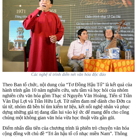
Các nghệ sĩ trình diễn nét văn hóa độc đáo
Theo Ban tổ chức, nội dung của “Tơ Đồng Hậu Tổ” là kết quả của
hành trình gần 10 năm nghiên cứu, sưu tầm và học hỏi của nhóm
nghiên cứu văn hóa gồm Thạc sĩ Nguyễn Văn Hoàng, Tiến sĩ Trần
Văn Đại Lợi và Trần Hữu Lợi. Từ niềm đam mê dành cho Đờn ca
tài tử, nhóm đã bền bỉ tìm kiếm tư liệu, kết nối nghệ nhân và phục
dựng những giá trị đang dần lui vào ký ức để mang đến cho công
chúng một không gian văn hóa vừa học thuật vừa gần gũi.
Điểm nhấn đầu tiên của chương trình là phiên trò chuyện văn hóa
cộng đồng với chủ đề “Tri ân hậu tổ cổ nhạc miền Nam”. Thông