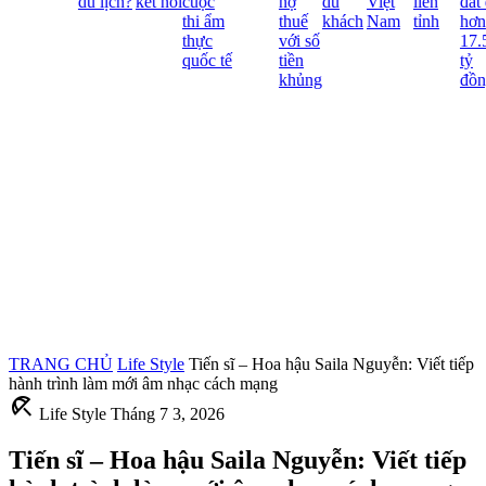
du lịch?
kết nối
cuộc
nợ
du
Việt
liên
đất đ
thi ẩm
thuế
khách
Nam
tỉnh
hơn
thực
với số
17.5
quốc tế
tiền
tỷ
khủng
đồn
TRANG CHỦ
Life Style
Tiến sĩ – Hoa hậu Saila Nguyễn: Viết tiếp
hành trình làm mới âm nhạc cách mạng
beach_access
Life Style
Tháng 7 3, 2026
Tiến sĩ – Hoa hậu Saila Nguyễn: Viết tiếp