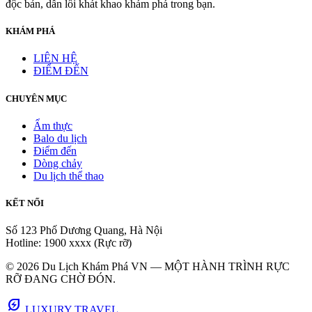
độc bản, dẫn lối khát khao khám phá trong bạn.
KHÁM PHÁ
LIÊN HỆ
ĐIỂM ĐẾN
CHUYÊN MỤC
Ẩm thực
Balo du lịch
Điểm đến
Dòng chảy
Du lịch thể thao
KẾT NỐI
Số 123 Phố Dương Quang, Hà Nội
Hotline: 1900 xxxx (Rực rỡ)
© 2026 Du Lịch Khám Phá VN — MỘT HÀNH TRÌNH RỰC
RỠ ĐANG CHỜ ĐÓN.
energy_savings_leaf
LUXURY TRAVEL