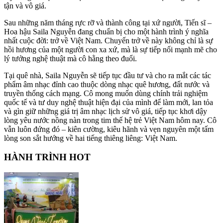
tận và vô giá.
​Sau những năm tháng rực rỡ và thành công tại xứ người, Tiến sĩ –
Hoa hậu Saila Nguyễn đang chuẩn bị cho một hành trình ý nghĩa
nhất cuộc đời: trở về Việt Nam. Chuyến trở về này không chỉ là sự
hồi hương của một người con xa xứ, mà là sự tiếp nối mạnh mẽ cho
lý tưởng nghệ thuật mà cô hằng theo đuổi.
​Tại quê nhà, Saila Nguyễn sẽ tiếp tục đầu tư và cho ra mắt các tác
phẩm âm nhạc đỉnh cao thuộc dòng nhạc quê hương, đất nước và
truyền thống cách mạng. Cô mong muốn dùng chính trải nghiệm
quốc tế và tư duy nghệ thuật hiện đại của mình để làm mới, lan tỏa
và gìn giữ những giá trị âm nhạc lịch sử vô giá, tiếp tục khơi dậy
lòng yêu nước nồng nàn trong tim thế hệ trẻ Việt Nam hôm nay. Cô
vẫn luôn đứng đó – kiên cường, kiêu hãnh và vẹn nguyên một tấm
lòng son sắt hướng về hai tiếng thiêng liêng: Việt Nam.
HÀNH TRÌNH HOT