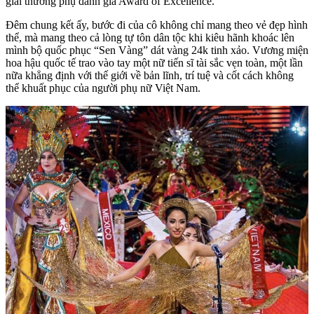
giải thưởng phụ danh giá Award of Excellence.
​Đêm chung kết ấy, bước đi của cô không chỉ mang theo vẻ đẹp hình
thể, mà mang theo cả lòng tự tôn dân tộc khi kiêu hãnh khoác lên
mình bộ quốc phục “Sen Vàng” dát vàng 24k tinh xảo. Vương miện
hoa hậu quốc tế trao vào tay một nữ tiến sĩ tài sắc vẹn toàn, một lần
nữa khẳng định với thế giới về bản lĩnh, trí tuệ và cốt cách không
thể khuất phục của người phụ nữ Việt Nam.