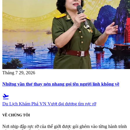
Tháng 7 29, 2026
Những vần thơ thay nén nhang gọi tên người lính không về
flight_takeoff
Du Lịch Khám Phá VN
Vượt đại dương tìm rực rỡ
VỀ CHÚNG TÔI
Nơi nhịp đập rực rỡ của thế giới được gói ghém vào từng hành trình