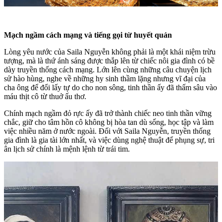
Mạch ngầm cách mạng và tiếng gọi từ huyết quản
Lòng yêu nước của Saila Nguyễn không phải là một khái niệm trừu
tượng, mà là thứ ánh sáng được thắp lên từ chiếc nôi gia đình có bề
dày truyền thống cách mạng. Lớn lên cùng những câu chuyện lịch
sử hào hùng, nghe về những hy sinh thầm lặng nhưng vĩ đại của
cha ông để đổi lấy tự do cho non sông, tinh thần ấy đã thấm sâu vào
máu thịt cô từ thuở ấu thơ.
​Chính mạch ngầm đỏ rực ấy đã trở thành chiếc neo tinh thần vững
chắc, giữ cho tâm hồn cô không bị hòa tan dù sống, học tập và làm
việc nhiều năm ở nước ngoài. Đối với Saila Nguyễn, truyền thống
gia đình là gia tài lớn nhất, và việc dùng nghệ thuật để phụng sự, tri
ân lịch sử chính là mệnh lệnh từ trái tim.