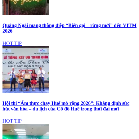
Quảng Ngãi mang thông điệp “Biển gọi – rừng mời” đến VITM
2026
HOT TIP
Hội thi “Ẩm thực chay Huế mở rộng 2026”: Khẳng định sức
hút văn hóa – du lịch của Cố đô Huế trong thời đại mới
HOT TIP