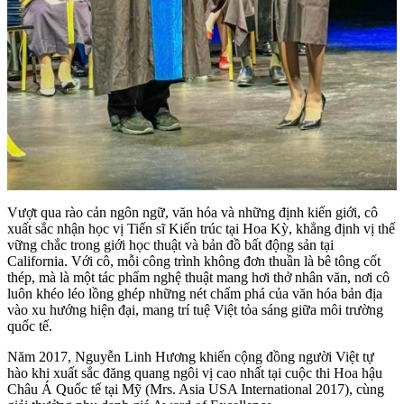
Vượt qua rào cản ngôn ngữ, văn hóa và những định kiến giới, cô
xuất sắc nhận học vị Tiến sĩ Kiến trúc tại Hoa Kỳ, khẳng định vị thế
vững chắc trong giới học thuật và bản đồ bất động sản tại
California. Với cô, mỗi công trình không đơn thuần là bê tông cốt
thép, mà là một tác phẩm nghệ thuật mang hơi thở nhân văn, nơi cô
luôn khéo léo lồng ghép những nét chấm phá của văn hóa bản địa
vào xu hướng hiện đại, mang trí tuệ Việt tỏa sáng giữa môi trường
quốc tế.
​Năm 2017, Nguyễn Linh Hương khiến cộng đồng người Việt tự
hào khi xuất sắc đăng quang ngôi vị cao nhất tại cuộc thi Hoa hậu
Châu Á Quốc tế tại Mỹ (Mrs. Asia USA International 2017), cùng