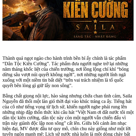
Thành quả ngọt ngào cho hành trình bền bỉ ấy chính là tác phẩm
“Dân Tộc Kiên Cường”. Tác phẩm đưa người nghe trở lại những
năm tháng khốc liệt của chiến trường, nơi lồng lộng chí khí “bóng
dừng sâu vượt núi quyết không ngời”, nơi những người lính ngã
xuống với một niềm tin bất diệt “trên vai trách nhiệm là tổ quốc
quyết bên lòng gì giữ lấy non sông”.
​Bằng chất giọng nội lực, hào sảng nhưng chứa chan tình cảm, Saila
Nguyễn đã thổi một làn gió thời đại vào khúc tráng ca ấy. Tiếng hát
của cô như tiếng vọng từ lịch sử, khiến người nghe phải rung lên
những nhịp đập thổn thức khi câu hát “Việt Nam ơi đất nước tôi một
dân tộc kiên cường, dân tộc này còn một người vẫn chiến đấu vì
trận này giành độc lập non sông” cất lên. Giữa bối cảnh âm nhạc
hiện đại, MV được đầu tư quy mô, chỉn chu này giống như một lời
tuyên ngôn mạnh mẽ: Lịch sử nước nhà luôn là một dòng chảy bất