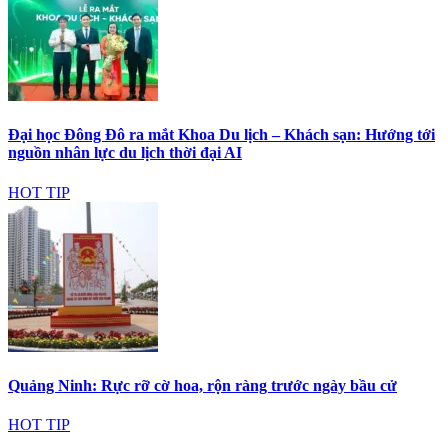
Đại học Đông Đô ra mắt Khoa Du lịch – Khách sạn: Hướng tới
nguồn nhân lực du lịch thời đại AI
HOT TIP
Quảng Ninh: Rực rỡ cờ hoa, rộn ràng trước ngày bầu cử
HOT TIP