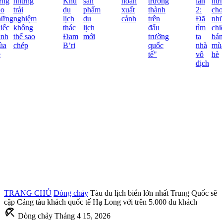
ng
những
Khu
sản
hoãn
trưởng
lần
hứn
o
trải
du
phẩm
xuất
thành
2:
cho
ững
nghiệm
lịch
du
cảnh
trên
Đã
nhữ
iếc
không
thác
lịch
đấu
tìm
chi
nh
thể sao
Đam
mới
trường
ta
bán
a
chép
B’ri
quốc
nhà
mù
tế"
vô
hè
địch
TRANG CHỦ
Dòng chảy
Tàu du lịch biển lớn nhất Trung Quốc sẽ
cập Cảng tàu khách quốc tế Hạ Long với trên 5.000 du khách
beach_access
Dòng chảy
Tháng 4 15, 2026