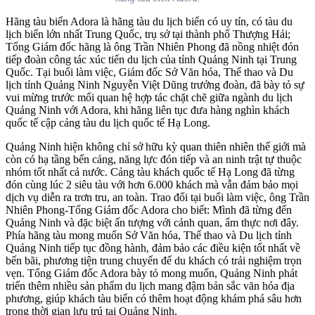
Hãng tàu biển Adora là hãng tàu du lịch biển có uy tín, có tàu du
lịch biển lớn nhất Trung Quốc, trụ sở tại thành phố Thượng Hải;
Tổng Giám đốc hãng là ông Trần Nhiên Phong đã nồng nhiệt đón
tiếp đoàn công tác xúc tiến du lịch của tỉnh Quảng Ninh tại Trung
Quốc. Tại buổi làm việc, Giám đốc Sở Văn hóa, Thể thao và Du
lịch tỉnh Quảng Ninh Nguyễn Việt Dũng trưởng đoàn, đã bày tỏ sự
vui mừng trước mối quan hệ hợp tác chặt chẽ giữa ngành du lịch
Quảng Ninh với Adora, khi hãng liên tục đưa hàng nghìn khách
quốc tế cập cảng tàu du lịch quốc tế Hạ Long.
Quảng Ninh hiện không chỉ sở hữu kỳ quan thiên nhiên thế giới mà
còn có hạ tầng bến cảng, năng lực đón tiếp và an ninh trật tự thuộc
nhóm tốt nhất cả nước. Cảng tàu khách quốc tế Hạ Long đã từng
đón cùng lúc 2 siêu tàu với hơn 6.000 khách mà vẫn đảm bảo mọi
dịch vụ diễn ra trơn tru, an toàn. Trao đổi tại buổi làm việc, ông Trần
Nhiên Phong-Tổng Giám đốc Adora cho biết: Mình đã từng đến
Quảng Ninh và đặc biệt ấn tượng với cảnh quan, ẩm thực nơi đây.
Phía hãng tàu mong muốn Sở Văn hóa, Thể thao và Du lịch tỉnh
Quảng Ninh tiếp tục đồng hành, đảm bảo các điều kiện tốt nhất về
bến bãi, phương tiện trung chuyển để du khách có trải nghiệm trọn
vẹn. Tổng Giám đốc Adora bày tỏ mong muốn, Quảng Ninh phát
triển thêm nhiều sản phẩm du lịch mang đậm bản sắc văn hóa địa
phương, giúp khách tàu biển có thêm hoạt động khám phá sâu hơn
trong thời gian lưu trú tại Quảng Ninh.