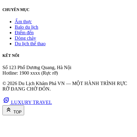
CHUYÊN MỤC
Ẩm thực
Balo du lịch
Điểm đến
Dòng chảy
Du lịch thể thao
KẾT NỐI
Số 123 Phố Dương Quang, Hà Nội
Hotline: 1900 xxxx (Rực rỡ)
© 2026 Du Lịch Khám Phá VN — MỘT HÀNH TRÌNH RỰC
RỠ ĐANG CHỜ ĐÓN.
energy_savings_leaf
LUXURY TRAVEL
keyboard_double_arrow_up
TOP