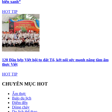
biển xanh”
HOT TIP
120 Đầu bếp Việt hội tụ đất Tổ, kết nối sức mạnh nâng tầm ẩm
thực Việt
HOT TIP
CHUYÊN MỤC HOT
Ẩm thực
Balo du lịch
Điểm đến
Dòng chảy
Du lịch thể thao