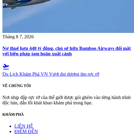
Tháng 8 7, 2026
Nợ thuế hơn 440 tỷ đồng, chủ sở hữu Bamboo Airways đối mặt
với biện pháp tạm hoãn xuất cảnh
flight_takeoff
Du Lịch Khám Phá VN
Vượt đại dương tìm rực rỡ
VỀ CHÚNG TÔI
Nơi nhịp đập rực rỡ của thế giới được gói ghém vào từng hành trình
độc bản, dẫn lối khát khao khám phá trong bạn.
KHÁM PHÁ
LIÊN HỆ
ĐIỂM ĐẾN