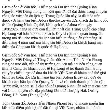
Giám đốc Sở Văn hóa, Thể thao và Du lịch tỉnh Quảng Ninh
Nguyễn Việt Dũng thông tin: Kết quả lớn đã đạt được trong chuyển
công tác xúc tiến du lịch tại Trung Quốc lần này, là đã thỏa ước
được với hãng tàu biển Adora thường xuyên đưa khách du lịch quốc
tế đến Quảng Ninh. Cụ thể, kế hoạch của Adora vào ngày
19/8/2026, hãng sẽ đưa con tàu lớn nhất của Trung Quốc cập cảng
Hạ Long với hơn 5.000 du khách. Đây là cột mốc quan trọng, ấn
tượng mở đầu cho mùa du lịch tàu biển thường niên (từ tháng 10
đến tháng 4 năm sau) mà hãng tàu biển Adora là khách hàng mật
thiết của Cảng tàu khách quốc tế Hạ Long.
Giám đốc Sở Văn hóa, Thể thao và Du lịch tỉnh Quảng Ninh
Nguyễn Việt Dũng và Tổng Giám đốc Adora Trần Nhiên Phong
cũng đã trao đổi, vấn đề thị trường du lịch mà hai bên cùng quan
tâm, là Cảng tàu khách quốc tế Hạ Long sẽ trở thành điểm trung
chuyển chiến lược để đưa du khách Việt Nam đi khám phá thế giới
bằng tàu biển; đối lưu lại hãng tàu biển Adora là cây cầu đưa du
khách các châu lục đến Quảng Ninh và các tỉnh thành phố lân cận.
Trước mắt, Adora sẽ là cầu nối để Quảng Ninh liên kết chặt chẽ hơn
với Chính quyền các địa phương lớn như Thượng Hải, Quảng
Đông, Hải Nam (Trung Quốc).
Tổng Giám đốc Adora Trần Nhiên Phong bày tỏ, mong muốn tìm
kiếm địa điểm phù hợp để đặt tàu tại Việt Nam, nhằm thu hút du