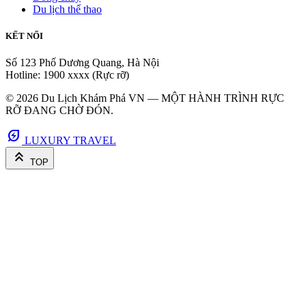
Du lịch thể thao
KẾT NỐI
Số 123 Phố Dương Quang, Hà Nội
Hotline: 1900 xxxx (Rực rỡ)
© 2026 Du Lịch Khám Phá VN — MỘT HÀNH TRÌNH RỰC
RỠ ĐANG CHỜ ĐÓN.
energy_savings_leaf
LUXURY TRAVEL
keyboard_double_arrow_up
TOP