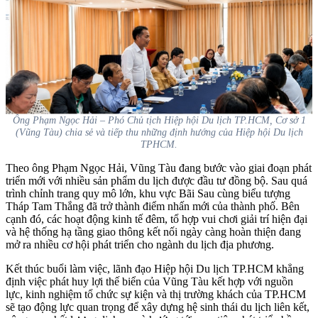
Ông Phạm Ngọc Hải – Phó Chủ tịch Hiệp hội Du lịch TP.HCM, Cơ sở 1
(Vũng Tàu) chia sẻ và tiếp thu những định hướng của Hiệp hội Du lịch
TPHCM.
Theo ông Phạm Ngọc Hải, Vũng Tàu đang bước vào giai đoạn phát
triển mới với nhiều sản phẩm du lịch được đầu tư đồng bộ. Sau quá
trình chỉnh trang quy mô lớn, khu vực Bãi Sau cùng biểu tượng
Tháp Tam Thắng đã trở thành điểm nhấn mới của thành phố. Bên
cạnh đó, các hoạt động kinh tế đêm, tổ hợp vui chơi giải trí hiện đại
và hệ thống hạ tầng giao thông kết nối ngày càng hoàn thiện đang
mở ra nhiều cơ hội phát triển cho ngành du lịch địa phương.
Kết thúc buổi làm việc, lãnh đạo Hiệp hội Du lịch TP.HCM khẳng
định việc phát huy lợi thế biển của Vũng Tàu kết hợp với nguồn
lực, kinh nghiệm tổ chức sự kiện và thị trường khách của TP.HCM
sẽ tạo động lực quan trọng để xây dựng hệ sinh thái du lịch liên kết,