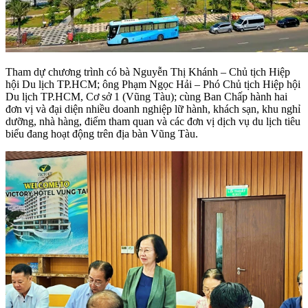
Tham dự chương trình có bà Nguyễn Thị Khánh – Chủ tịch Hiệp
hội Du lịch TP.HCM; ông Phạm Ngọc Hải – Phó Chủ tịch Hiệp hội
Du lịch TP.HCM, Cơ sở 1 (Vũng Tàu); cùng Ban Chấp hành hai
đơn vị và đại diện nhiều doanh nghiệp lữ hành, khách sạn, khu nghỉ
dưỡng, nhà hàng, điểm tham quan và các đơn vị dịch vụ du lịch tiêu
biểu đang hoạt động trên địa bàn Vũng Tàu.