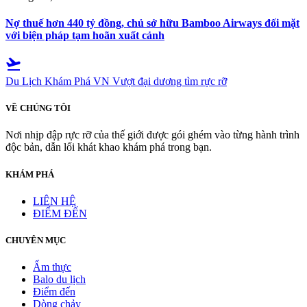
Nợ thuế hơn 440 tỷ đồng, chủ sở hữu Bamboo Airways đối mặt
với biện pháp tạm hoãn xuất cảnh
flight_takeoff
Du Lịch Khám Phá VN
Vượt đại dương tìm rực rỡ
VỀ CHÚNG TÔI
Nơi nhịp đập rực rỡ của thế giới được gói ghém vào từng hành trình
độc bản, dẫn lối khát khao khám phá trong bạn.
KHÁM PHÁ
LIÊN HỆ
ĐIỂM ĐẾN
CHUYÊN MỤC
Ẩm thực
Balo du lịch
Điểm đến
Dòng chảy