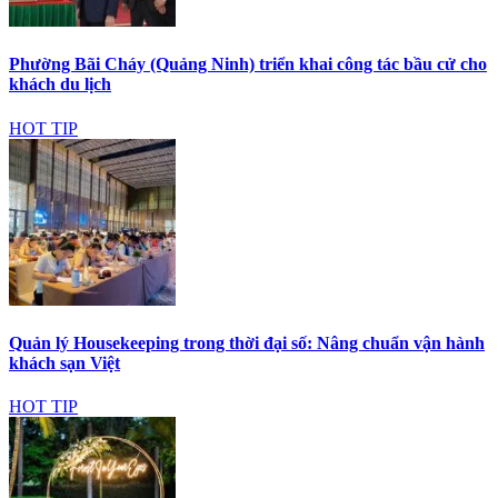
Phường Bãi Cháy (Quảng Ninh) triển khai công tác bầu cử cho
khách du lịch
HOT TIP
Quản lý Housekeeping trong thời đại số: Nâng chuẩn vận hành
khách sạn Việt
HOT TIP