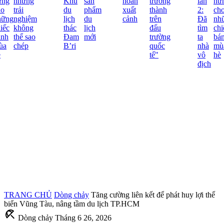
ng
những
Khu
sản
hoãn
trưởng
lần
hứn
o
trải
du
phẩm
xuất
thành
2:
cho
ững
nghiệm
lịch
du
cảnh
trên
Đã
nhữ
iếc
không
thác
lịch
đấu
tìm
chi
nh
thể sao
Đam
mới
trường
ta
bán
a
chép
B’ri
quốc
nhà
mù
tế"
vô
hè
địch
TRANG CHỦ
Dòng chảy
Tăng cường liên kết để phát huy lợi thế
biển Vũng Tàu, nâng tầm du lịch TP.HCM
beach_access
Dòng chảy
Tháng 6 26, 2026