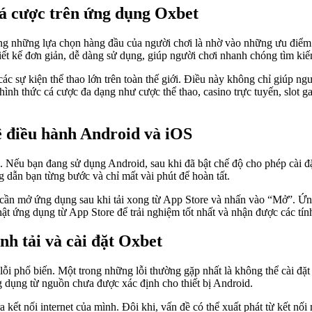
cá cược trên ứng dụng Oxbet
ng những lựa chọn hàng đầu của người chơi là nhờ vào những ưu điểm n
ết kế đơn giản, dễ dàng sử dụng, giúp người chơi nhanh chóng tìm kiế
các sự kiện thể thao lớn trên toàn thế giới. Điều này không chỉ giúp n
ình thức cá cược đa dạng như cược thể thao, casino trực tuyến, slot g
ệ điều hành Android và iOS
. Nếu bạn đang sử dụng Android, sau khi đã bật chế độ cho phép cài đ
g dẫn bạn từng bước và chỉ mất vài phút để hoàn tất.
ỉ cần mở ứng dụng sau khi tải xong từ App Store và nhấn vào “Mở”. Ứng
hật ứng dụng từ App Store để trải nghiệm tốt nhất và nhận được các tín
nh tải và cài đặt Oxbet
 lỗi phổ biến. Một trong những lỗi thường gặp nhất là không thể cài đặ
g dụng từ nguồn chưa được xác định cho thiết bị Android.
a kết nối internet của mình. Đôi khi, vấn đề có thể xuất phát từ kết 