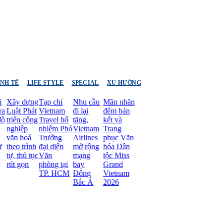
INH TẾ
LIFE STYLE
SPECIAL
XU HƯỚNG
Xây dựng
Tạp chí
Nhu cầu
Mãn nhãn
Luật Phát
Vietnam
đi lại
đêm bán
triển công
Travel bổ
tăng,
kết và
nghiệp
nhiệm Phó
Vietnam
Trang
văn hoá
Trưởng
Airlines
phục Văn
theo trình
đại diện
mở rộng
hóa Dân
tự, thủ tục
Văn
mạng
tộc Miss
rút gọn
phòng tại
bay
Grand
TP. HCM
Đông
Vietnam
Bắc Á
2026