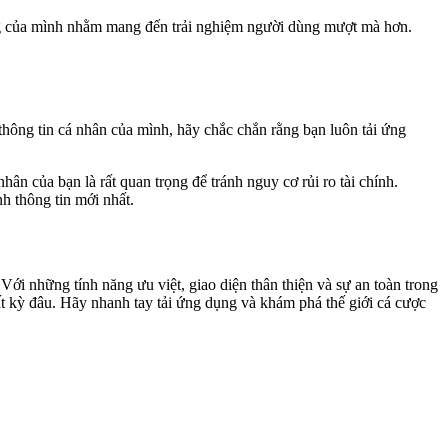
ăng của mình nhằm mang đến trải nghiệm người dùng mượt mà hơn.
thông tin cá nhân của mình, hãy chắc chắn rằng bạn luôn tải ứng
n của bạn là rất quan trọng để tránh nguy cơ rủi ro tài chính.
h thông tin mới nhất.
 Với những tính năng ưu việt, giao diện thân thiện và sự an toàn trong
ất kỳ đâu. Hãy nhanh tay tải ứng dụng và khám phá thế giới cá cược