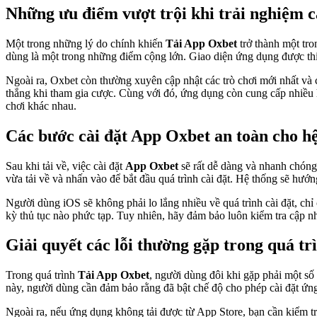
Những ưu điểm vượt trội khi trải nghiệm 
Một trong những lý do chính khiến
Tải App Oxbet
trở thành một tro
dùng là một trong những điểm cộng lớn. Giao diện ứng dụng được thi
Ngoài ra, Oxbet còn thường xuyên cập nhật các trò chơi mới nhất và 
thắng khi tham gia cược. Cùng với đó, ứng dụng còn cung cấp nhiều h
chơi khác nhau.
Các bước cài đặt App Oxbet an toàn cho h
Sau khi tải về, việc cài đặt
App Oxbet
sẽ rất dễ dàng và nhanh chóng
vừa tải về và nhấn vào để bắt đầu quá trình cài đặt. Hệ thống sẽ hướn
Người dùng iOS sẽ không phải lo lắng nhiều về quá trình cài đặt, ch
kỳ thủ tục nào phức tạp. Tuy nhiên, hãy đảm bảo luôn kiểm tra cập n
Giải quyết các lỗi thường gặp trong quá trì
Trong quá trình
Tải App Oxbet
, người dùng đôi khi gặp phải một số
này, người dùng cần đảm bảo rằng đã bật chế độ cho phép cài đặt ứn
Ngoài ra, nếu ứng dụng không tải được từ App Store, bạn cần kiểm tr