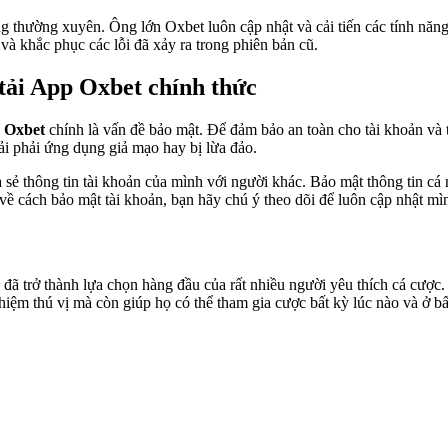
g thường xuyên. Ông lớn Oxbet luôn cập nhật và cải tiến các tính n
à khắc phục các lỗi đã xảy ra trong phiên bản cũ.
tải App Oxbet chính thức
 Oxbet
chính là vấn đề bảo mật. Để đảm bảo an toàn cho tài khoản và 
ải phải ứng dụng giả mạo hay bị lừa đảo.
thông tin tài khoản của mình với người khác. Bảo mật thông tin cá nhâ
ề cách bảo mật tài khoản, bạn hãy chú ý theo dõi để luôn cập nhật mìn
g đã trở thành lựa chọn hàng đầu của rất nhiều người yêu thích cá cược.
iệm thú vị mà còn giúp họ có thể tham gia cược bất kỳ lúc nào và ở b