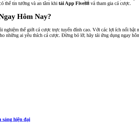
có thể tin tưởng và an tâm khi
tải App Five88
và tham gia cá cược.
8 Ngay Hôm Nay?
i nghiệm thế giới cá cược trực tuyến đỉnh cao. Với các lợi ích nổi bật 
 cho những ai yêu thích cá cược. Đừng bỏ lỡ, hãy tải ứng dụng ngay h
 sáng hiện đại