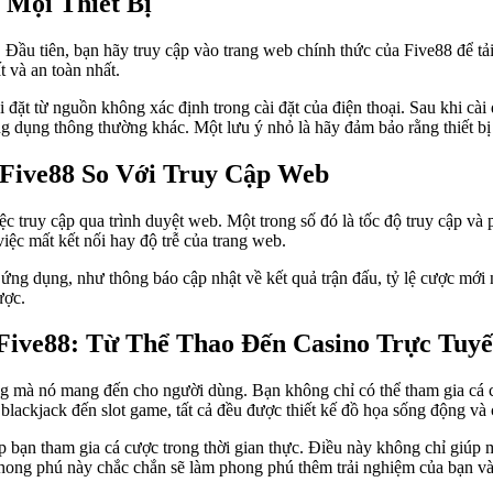
 Mọi Thiết Bị
. Đầu tiên, bạn hãy truy cập vào trang web chính thức của Five88 để t
 và an toàn nhất.
i đặt từ nguồn không xác định trong cài đặt của điện thoại. Sau khi cài
ứng dụng thông thường khác. Một lưu ý nhỏ là hãy đảm bảo rằng thiết b
 Five88 So Với Truy Cập Web
iệc truy cập qua trình duyệt web. Một trong số đó là tốc độ truy cập v
việc mất kết nối hay độ trễ của trang web.
ứng dụng, như thông báo cập nhật về kết quả trận đấu, tỷ lệ cược mới 
ược.
Five88: Từ Thể Thao Đến Casino Trực Tuy
ạng mà nó mang đến cho người dùng. Bạn không chỉ có thể tham gia cá 
 blackjack đến slot game, tất cả đều được thiết kế đồ họa sống động và
hép bạn tham gia cá cược trong thời gian thực. Điều này không chỉ giú
phong phú này chắc chắn sẽ làm phong phú thêm trải nghiệm của bạn và