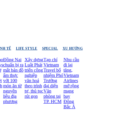
INH TẾ
LIFE STYLE
SPECIAL
XU HƯỚNG
ồng Nai
Xây dựng
Tạp chí
Nhu cầu
huẩn bị ra
Luật Phát
Vietnam
đi lại
ắt bản đồ
triển công
Travel bổ
tăng,
m thực
nghiệp
nhiệm Phó
Vietnam
ới 100
văn hoá
Trưởng
Airlines
ón ăn từ
theo trình
đại diện
mở rộng
guyên
tự, thủ tục
Văn
mạng
ệu địa
rút gọn
phòng tại
bay
hương
TP. HCM
Đông
Bắc Á