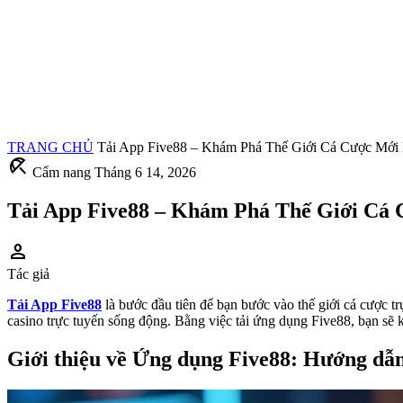
TRANG CHỦ
Tải App Five88 – Khám Phá Thế Giới Cá Cược Mới 
beach_access
Cẩm nang
Tháng 6 14, 2026
Tải App Five88 – Khám Phá Thế Giới Cá 
person
Tác giả
Tải App Five88
là bước đầu tiên để bạn bước vào thế giới cá cược t
casino trực tuyến sống động. Bằng việc tải ứng dụng Five88, bạn sẽ 
Giới thiệu về Ứng dụng Five88: Hướng dẫ