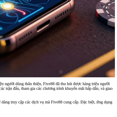
ện người dùng thân thiện, Five88 đã thu hút được hàng triệu người
các trận đấu, tham gia các chương trình khuyến mãi hấp dẫn, và giao
ễ dàng truy cập các dịch vụ mà Five88 cung cấp. Đặc biệt, ứng dụng