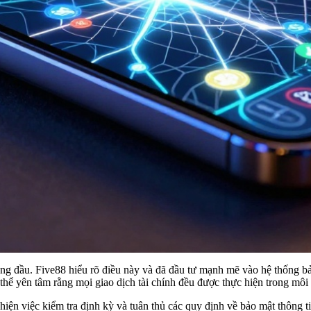
hàng đầu. Five88 hiểu rõ điều này và đã đầu tư mạnh mẽ vào hệ thống
thể yên tâm rằng mọi giao dịch tài chính đều được thực hiện trong môi 
hiện việc kiểm tra định kỳ và tuân thủ các quy định về bảo mật thông t