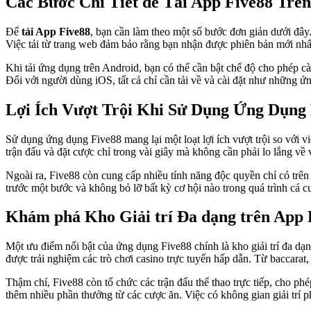
Các Bước Chi Tiết để Tải App Five88 Trên
Để
tải App Five88
, bạn cần làm theo một số bước đơn giản dưới đây
Việc tải từ trang web đảm bảo rằng bạn nhận được phiên bản mới nhất
Khi tải ứng dụng trên Android, bạn có thể cần bật chế độ cho phép cà
Đối với người dùng iOS, tất cả chỉ cần tải về và cài đặt như những 
Lợi Ích Vượt Trội Khi Sử Dụng Ứng Dụng
Sử dụng ứng dụng Five88 mang lại một loạt lợi ích vượt trội so với v
trận đấu và đặt cược chỉ trong vài giây mà không cần phải lo lắng về 
Ngoài ra, Five88 còn cung cấp nhiều tính năng độc quyền chỉ có trên 
trước một bước và không bỏ lỡ bất kỳ cơ hội nào trong quá trình cá c
Khám phá Kho Giải trí Đa dạng trên App 
Một ưu điểm nổi bật của ứng dụng Five88 chính là kho giải trí đa d
được trải nghiệm các trò chơi casino trực tuyến hấp dẫn. Từ baccarat,
Thậm chí, Five88 còn tổ chức các trận đấu thể thao trực tiếp, cho p
thêm nhiều phần thưởng từ các cược ăn. Việc có không gian giải trí 