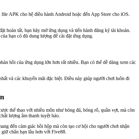
ải file APK cho hệ điều hành Android hoặc đến App Store cho iOS.
 đặt hoàn tất, bạn hãy mở ứng dụng và tiến hành đăng ký tài khoản.
ị của bạn có đủ dung lượng để cài đặt ứng dụng.
à phản hồi của ứng dụng lớn hơn rất nhiều. Bạn có thể dễ dàng xem các
nhất và các khuyến mãi đặc biệt. Điều này giúp người chơi luôn đi
ến
cược thể thao với nhiều môn như bóng đá, bóng rổ, quần vợt, mà còn
 chất lượng âm thanh tuyệt hảo.
p mang đến cảm giác hồi hộp mà còn tạo cơ hội cho người chơi nhận
 giữ chân bạn lâu hơn với Five88.