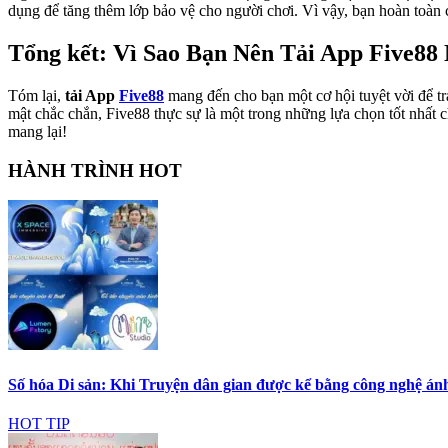
dụng để tăng thêm lớp bảo vệ cho người chơi. Vì vậy, bạn hoàn toàn 
Tổng kết: Vì Sao Bạn Nên Tải App Five8
Tóm lại,
tải App
Five88
mang đến cho bạn một cơ hội tuyệt vời để trả
mật chắc chắn, Five88 thực sự là một trong những lựa chọn tốt nhất
mang lại!
HÀNH TRÌNH HOT
Số hóa Di sản: Khi Truyện dân gian được kể bằng công nghệ ánh
HOT TIP