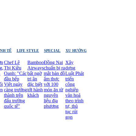
INH TẾ
LIFE STYLE
SPECIAL
XU HƯỚNG
Chef Lê
Bamboo
Đồng Nai
Xây
Thị Kiều
Airways
chuẩn bị ra
dựng
Oanh: "Các
bất ngờ
mắt bản đồ
Luật Phát
đầu bếp
tri ân
ẩm thực
triển
Việt ngày
đặc biệt
với 100
công
càng trưởng
tới hành
món ăn từ
nghiệp
thành trên
khách
nguyên
văn hoá
đấu trường
liệu địa
theo trình
quốc tế"
phương
tự, thủ
tục rút
gọn