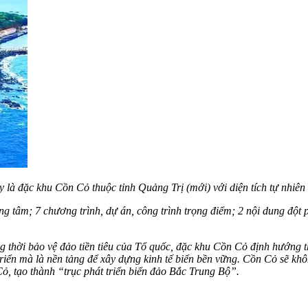
 là đặc khu Cồn Cỏ thuộc tỉnh Quảng Trị (mới) với diện tích tự nhiên
 tâm; 7 chương trình, dự án, công trình trọng điểm; 2 nội dung đột 
đồng thời bảo vệ đảo tiền tiêu của Tổ quốc, đặc khu Cồn Cỏ định hướng
iển mà là nền tảng để xây dựng kinh tế biển bền vững. Cồn Cỏ sẽ khôn
 Cỏ, tạo thành “trục phát triển biển đảo Bắc Trung Bộ”.