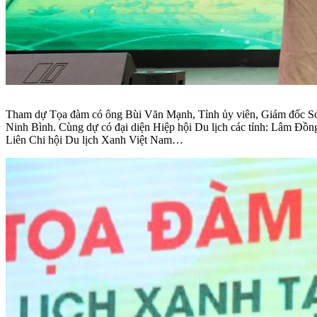
Tham dự Tọa đàm có ông Bùi Văn Mạnh, Tỉnh ủy viên, Giám đốc Sở D
Ninh Bình. Cùng dự có đại diện Hiệp hội Du lịch các tỉnh: Lâm Đồn
Liên Chi hội Du lịch Xanh Việt Nam…