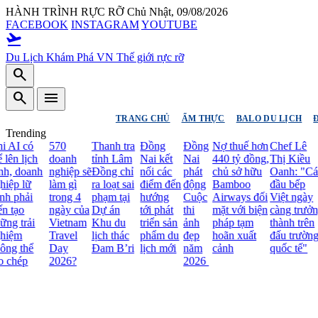
HÀNH TRÌNH RỰC RỠ
Chủ Nhật, 09/08/2026
FACEBOOK
INSTAGRAM
YOUTUBE
flight_takeoff
Du Lịch Khám Phá VN
Thế giới rực rỡ
search
search
menu
TRANG CHỦ
ẨM THỰC
BALO DU LỊCH
Trending
có
570
Thanh tra
Đồng
Đồng
Nợ thuế hơn
Chef Lê
Ba
lịch
doanh
tỉnh Lâm
Nai kết
Nai
440 tỷ đồng,
Thị Kiều
Air
doanh
nghiệp sẽ
Đồng chỉ
nối các
phát
chủ sở hữu
Oanh: "Các
bất
lữ
làm gì
ra loạt sai
điểm đến
động
Bamboo
đầu bếp
tri 
ải
trong 4
phạm tại
hướng
Cuộc
Airways đối
Việt ngày
đặc 
o
ngày của
Dự án
tới phát
thi
mặt với biện
càng trưởng
tới
rải
Vietnam
Khu du
triển sản
ảnh
pháp tạm
thành trên
khá
Travel
lịch thác
phẩm du
đẹp
hoãn xuất
đấu trường
hể
Day
Đam B’ri
lịch mới
năm
cảnh
quốc tế"
p
2026?
2026