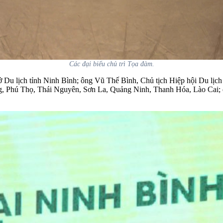
Các đại biểu chủ trì Tọa đàm.
u lịch tỉnh Ninh Bình; ông Vũ Thế Bình, Chủ tịch Hiệp hội Du lịch 
g, Phú Thọ, Thái Nguyên, Sơn La, Quảng Ninh, Thanh Hóa, Lào Cai; đạ