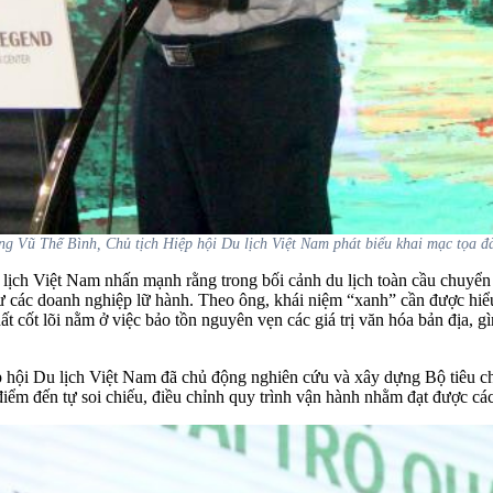
g Vũ Thế Bình, Chủ tịch Hiệp hội Du lịch Việt Nam phát biểu khai mạc tọa 
 lịch Việt Nam nhấn mạnh rằng trong bối cảnh du lịch toàn cầu chuyể
ư các doanh nghiệp lữ hành. Theo ông, khái niệm “xanh” cần được hiểu
hất cốt lõi nằm ở việc bảo tồn nguyên vẹn các giá trị văn hóa bản địa, 
ệp hội Du lịch Việt Nam đã chủ động nghiên cứu và xây dựng Bộ tiê
 điểm đến tự soi chiếu, điều chỉnh quy trình vận hành nhằm đạt được c