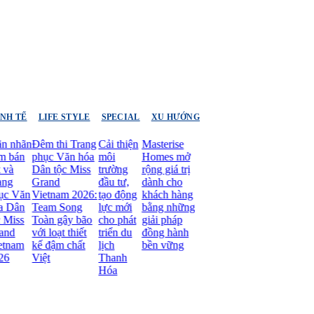
INH TẾ
LIFE STYLE
SPECIAL
XU HƯỚNG
hãn
Đêm thi Trang
Cải thiện
Masterise
án
phục Văn hóa
môi
Homes mở
Dân tộc Miss
trường
rộng giá trị
Grand
đầu tư,
dành cho
Văn
Vietnam 2026:
tạo động
khách hàng
ân
Team Song
lực mới
bằng những
ss
Toàn gây bão
cho phát
giải pháp
với loạt thiết
triển du
đồng hành
m
kế đậm chất
lịch
bền vững
Việt
Thanh
Hóa