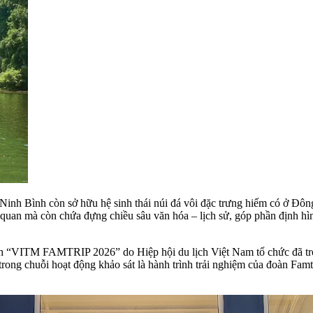
, Ninh Bình còn sở hữu hệ sinh thái núi đá vôi đặc trưng hiếm có ở Đô
uan mà còn chứa đựng chiều sâu văn hóa – lịch sử, góp phần định hình
h “VITM FAMTRIP 2026” do Hiệp hội du lịch Việt Nam tổ chức đã trở 
rong chuỗi hoạt động khảo sát là hành trình trải nghiệm của đoàn Fam