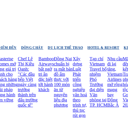
ĐIỂM ĐẾN
DÒNG CHẢY
DU LỊCH THỂ THAO
HOTEL & RESORT
K
ise
Chef Lê
Bamboo
Đồng Nai
Xây
Tạp chí
Nhu cầu
Mãn n
s mở
Thị Kiều
Airways
chuẩn bị
dựng
Vietnam
đi lại
đêm b
á trị
Oanh:
bất ngờ
ra mắt bản
Luật
Travel bổ
tăng,
kết và
cho
"Các đầu
tri ân
đồ ẩm
Phát
nhiệm
Vietnam
Trang
 hàng
bếp Việt
đặc biệt
thực với
triển
Phó
Airlines
phục 
những
ngày càng
tới hành
100 món
công
Trưởng
mở rộng
hóa D
háp
trưởng
khách
ăn từ
nghiệp
đại diện
mạng
tộc Mi
hành
thành trên
nguyên
văn hoá
Văn
bay
Grand
ững
đấu trường
liệu địa
theo
phòng tại
Đông
Vietna
quốc tế"
phương
trình tự,
TP. HCM
Bắc Á
2026
thủ tục
rút gọn