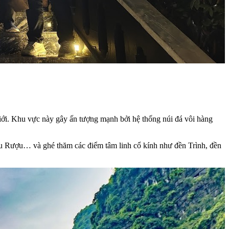
ới. Khu vực này gây ấn tượng mạnh bởi hệ thống núi đá vôi hàng
u Rượu… và ghé thăm các điểm tâm linh cổ kính như đền Trình, đền