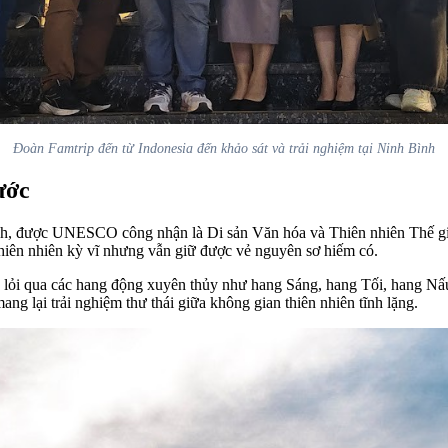
Đoàn Famtrip đến từ Indonesia đến khảo sát và trải nghiệm tại Ninh Bình
ước
ình, được UNESCO công nhận là Di sản Văn hóa và Thiên nhiên Thế gi
thiên nhiên kỳ vĩ nhưng vẫn giữ được vẻ nguyên sơ hiếm có.
 lỏi qua các hang động xuyên thủy như hang Sáng, hang Tối, hang Nấ
g lại trải nghiệm thư thái giữa không gian thiên nhiên tĩnh lặng.