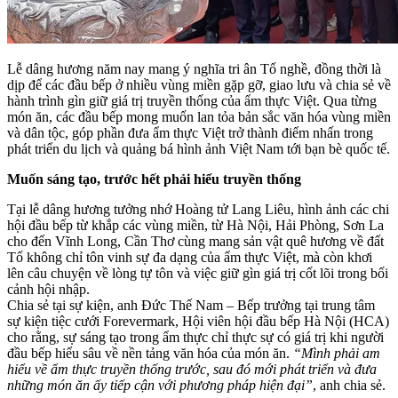
Lễ dâng hương năm nay mang ý nghĩa tri ân Tổ nghề, đồng thời là
dịp để các đầu bếp ở nhiều vùng miền gặp gỡ, giao lưu và chia sẻ về
hành trình gìn giữ giá trị truyền thống của ẩm thực Việt. Qua từng
món ăn, các đầu bếp mong muốn lan tỏa bản sắc văn hóa vùng miền
và dân tộc, góp phần đưa ẩm thực Việt trở thành điểm nhấn trong
phát triển du lịch và quảng bá hình ảnh Việt Nam tới bạn bè quốc tế.
Muốn sáng tạo, trước hết phải hiểu truyền thống
Tại lễ dâng hương tưởng nhớ Hoàng tử Lang Liêu, hình ảnh các chi
hội đầu bếp từ khắp các vùng miền, từ Hà Nội, Hải Phòng, Sơn La
cho đến Vĩnh Long, Cần Thơ cùng mang sản vật quê hương về đất
Tổ không chỉ tôn vinh sự đa dạng của ẩm thực Việt, mà còn khơi
lên câu chuyện về lòng tự tôn và việc giữ gìn giá trị cốt lõi trong bối
cảnh hội nhập.
Chia sẻ tại sự kiện, anh Đức Thế Nam – Bếp trưởng tại trung tâm
sự kiện tiệc cưới Forevermark, Hội viên hội đầu bếp Hà Nội (HCA)
cho rằng, sự sáng tạo trong ẩm thực chỉ thực sự có giá trị khi người
đầu bếp hiểu sâu về nền tảng văn hóa của món ăn.
“Mình phải am
hiểu về ẩm thực truyền thống trước, sau đó mới phát triển và đưa
những món ăn ấy tiếp cận với phương pháp hiện đại”
, anh chia sẻ.