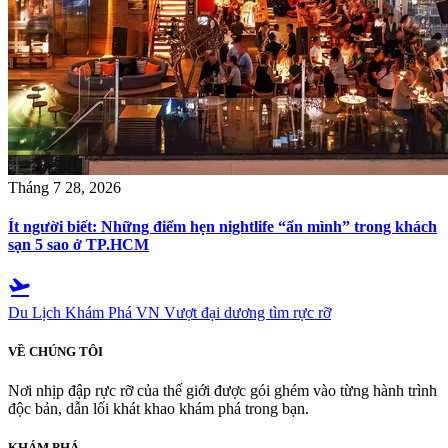
Tháng 7 28, 2026
Ít người biết: Những điểm hẹn nightlife “ẩn mình” trong khách
sạn 5 sao ở TP.HCM
flight_takeoff
Du Lịch Khám Phá VN
Vượt đại dương tìm rực rỡ
VỀ CHÚNG TÔI
Nơi nhịp đập rực rỡ của thế giới được gói ghém vào từng hành trình
độc bản, dẫn lối khát khao khám phá trong bạn.
KHÁM PHÁ