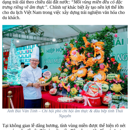
dạng trải dài theo chiều dài đất nước:
“Mỗi vùng miền đều có đặc
trưng riêng về ẩm thực”.
Chính sự khác biệt ấy tạo nên lợi thế lớn
cho du lịch Việt Nam trong việc xây dựng trải nghiệm văn hóa cho
du khách.
Anh Bùi Văn Tính – Chi hội phó chi hội ẩm thực & đầu bếp tỉnh Thái
Nguyên
Tại không gian lễ dâng hương, tính vùng miền được thể hiện rõ nét