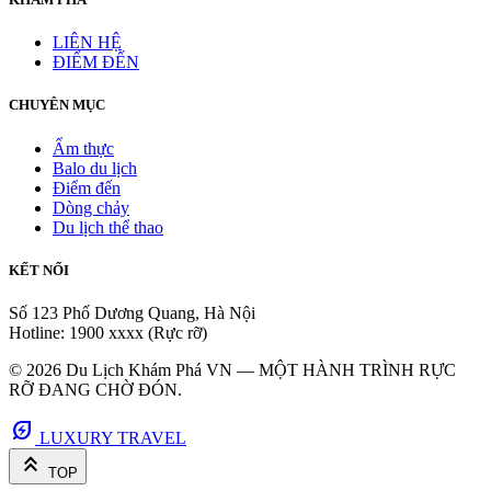
LIÊN HỆ
ĐIỂM ĐẾN
CHUYÊN MỤC
Ẩm thực
Balo du lịch
Điểm đến
Dòng chảy
Du lịch thể thao
KẾT NỐI
Số 123 Phố Dương Quang, Hà Nội
Hotline: 1900 xxxx (Rực rỡ)
© 2026 Du Lịch Khám Phá VN — MỘT HÀNH TRÌNH RỰC
RỠ ĐANG CHỜ ĐÓN.
energy_savings_leaf
LUXURY TRAVEL
keyboard_double_arrow_up
TOP