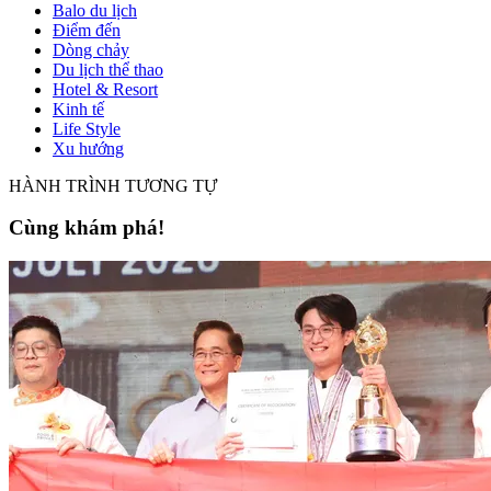
Balo du lịch
Điểm đến
Dòng chảy
Du lịch thể thao
Hotel & Resort
Kinh tế
Life Style
Xu hướng
HÀNH TRÌNH TƯƠNG TỰ
Cùng khám phá!