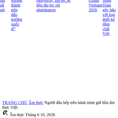
ãn
trưởng
nguyên
tự, thủ
HCM
Grand
Song
ất
thành
liệu địa
tục rút
Vietnam
Toàn
nh
trên
phương
gọn
2026
gây bão
đấu
với loạt
trường
thiết kế
quốc
đậm
tế"
chất
Việt
TRANG CHỦ
Ẩm thực
Người đầu bếp trên hành trình giữ hồn ẩm
thực Việt
beach_access
Ẩm thực
Tháng 6 10, 2026