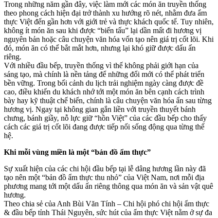
Trong những năm gần đây, việc làm mới các món ăn truyền thống
theo phong cách hiện đại trở thành xu hướng rõ nét, nhằm đưa ẩm
thực Việt đến gần hơn với giới trẻ và thực khách quốc tế. Tuy nhiên,
không ít món ăn sau khi được “biến tấu” lại dần mất đi hương vị
nguyên bản hoặc câu chuyện văn hóa vốn tạo nên giá trị cốt lõi. Khi
đó, món ăn có thể bắt mắt hơn, nhưng lại khó giữ được dấu ấn
riêng.
Với nhiều đầu bếp, truyền thống vì thế không phải giới hạn của
sáng tạo, mà chính là nền tảng để những đổi mới có thể phát triển
bền vững. Trong bối cảnh du lịch trải nghiệm ngày càng được đề
cao, điều khiến du khách nhớ tới một món ăn bên cạnh cách trình
bày hay kỹ thuật chế biến, chính là câu chuyện văn hóa ẩn sau từng
hương vị. Ngay tại không gian gắn liền với truyền thuyết bánh
chưng, bánh giầy, nỗ lực giữ “hồn Việt” của các đầu bếp cho thấy
cách các giá trị cốt lõi đang được tiếp nối sống động qua từng thế
hệ.
Khi mỗi vùng miền là một “bản đồ ẩm thực”
Sự xuất hiện của các chi hội đầu bếp tại lễ dâng hương lần này đã
tạo nên một “bản đồ ẩm thực thu nhỏ” của Việt Nam, nơi mỗi địa
phương mang tới một dấu ấn riêng thông qua món ăn và sản vật quê
hương.
Theo chia sẻ của Anh Bùi Văn Tính – Chi hội phó chi hội ẩm thực
& đầu bếp tỉnh Thái Nguyên
, sức hút của ẩm thực Việt nằm ở sự đa