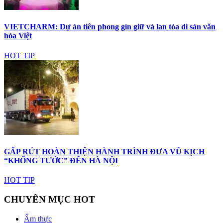
VIETCHARM: Dự án tiên phong gìn giữ và lan tỏa di sản văn
hóa Việt
HOT TIP
GẤP RÚT HOÀN THIỆN HÀNH TRÌNH ĐƯA VŨ KỊCH
“KHỔNG TƯỚC” ĐẾN HÀ NỘI
HOT TIP
CHUYÊN MỤC HOT
Ẩm thực