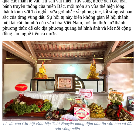
qua các mâm lễ vật. Từ sản vật miền Tây sông nước đến các loại
bánh truyền thống của miền Bắc, mỗi món ăn vừa thể hiện lòng
thành kính với Tổ nghề, vừa gợi nhắc về phong tục, lối sống và bản
sắc của từng vùng đất. Sự hội tụ này biến không gian lễ hội thành
một lát cắt thu nhỏ của văn hóa Việt Nam, nơi ẩm thực trở thành
phương thức để các địa phương quảng bá hình ảnh và kết nối cộng
đồng làm nghề trên cả nước.
Lễ vật của Chi hội Đầu bếp Thái Nguyên mang đậm dấu ấn văn hóa và đặc
sản vùng miền.