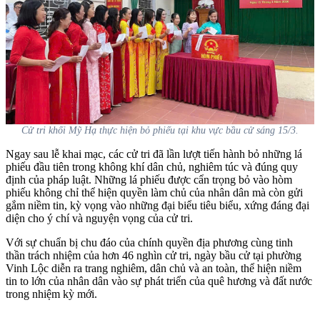
Cử tri khối Mỹ Hạ thực hiện bỏ phiếu tại khu vực bầu cử sáng 15/3.
Ngay sau lễ khai mạc, các cử tri đã lần lượt tiến hành bỏ những lá
phiếu đầu tiên trong không khí dân chủ, nghiêm túc và đúng quy
định của pháp luật. Những lá phiếu được cẩn trọng bỏ vào hòm
phiếu không chỉ thể hiện quyền làm chủ của nhân dân mà còn gửi
gắm niềm tin, kỳ vọng vào những đại biểu tiêu biểu, xứng đáng đại
diện cho ý chí và nguyện vọng của cử tri.
Với sự chuẩn bị chu đáo của chính quyền địa phương cùng tinh
thần trách nhiệm của hơn 46 nghìn cử tri, ngày bầu cử tại phường
Vinh Lộc diễn ra trang nghiêm, dân chủ và an toàn, thể hiện niềm
tin to lớn của nhân dân vào sự phát triển của quê hương và đất nước
trong nhiệm kỳ mới.