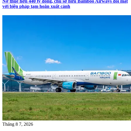
Nợ thuế hơn 440 tỷ đồng, chủ sở hữu Bamboo Airways đối mặt
với biện pháp tạm hoãn xuất cảnh
Tháng 8 7, 2026