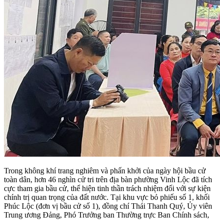
Trong không khí trang nghiêm và phấn khởi của ngày hội bầu cử
toàn dân, hơn 46 nghìn cử tri trên địa bàn phường Vinh Lộc đã tích
cực tham gia bầu cử, thể hiện tinh thần trách nhiệm đối với sự kiện
chính trị quan trọng của đất nước. Tại khu vực bỏ phiếu số 1, khối
Phúc Lộc (đơn vị bầu cử số 1), đồng chí Thái Thanh Quý, Ủy viên
Trung ương Đảng, Phó Trưởng ban Thường trực Ban Chính sách,