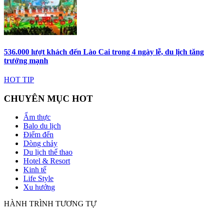
536.000 lượt khách đến Lào Cai trong 4 ngày lễ, du lịch tăng
trưởng mạnh
HOT TIP
CHUYÊN MỤC HOT
Ẩm thực
Balo du lịch
Điểm đến
Dòng chảy
Du lịch thể thao
Hotel & Resort
Kinh tế
Life Style
Xu hướng
HÀNH TRÌNH TƯƠNG TỰ