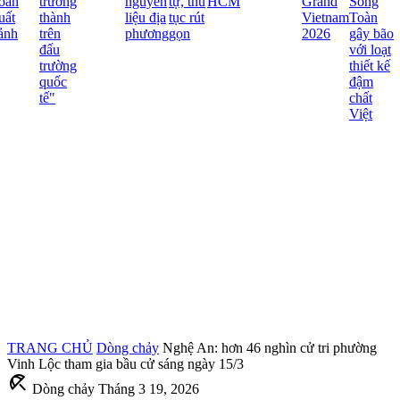
oãn
trưởng
nguyên
tự, thủ
HCM
Grand
Song
ất
thành
liệu địa
tục rút
Vietnam
Toàn
nh
trên
phương
gọn
2026
gây bão
đấu
với loạt
trường
thiết kế
quốc
đậm
tế"
chất
Việt
TRANG CHỦ
Dòng chảy
Nghệ An: hơn 46 nghìn cử tri phường
Vinh Lộc tham gia bầu cử sáng ngày 15/3
beach_access
Dòng chảy
Tháng 3 19, 2026