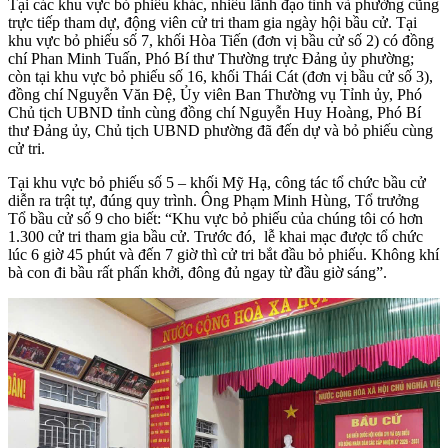
Tại các khu vực bỏ phiếu khác, nhiều lãnh đạo tỉnh và phường cũng
trực tiếp tham dự, động viên cử tri tham gia ngày hội bầu cử. Tại
khu vực bỏ phiếu số 7, khối Hòa Tiến (đơn vị bầu cử số 2) có đồng
chí Phan Minh Tuấn, Phó Bí thư Thường trực Đảng ủy phường;
còn tại khu vực bỏ phiếu số 16, khối Thái Cát (đơn vị bầu cử số 3),
đồng chí Nguyễn Văn Đệ, Ủy viên Ban Thường vụ Tỉnh ủy, Phó
Chủ tịch UBND tỉnh cùng đồng chí Nguyễn Huy Hoàng, Phó Bí
thư Đảng ủy, Chủ tịch UBND phường đã đến dự và bỏ phiếu cùng
cử tri.
Tại khu vực bỏ phiếu số 5 – khối Mỹ Hạ, công tác tổ chức bầu cử
diễn ra trật tự, đúng quy trình. Ông Phạm Minh Hùng, Tổ trưởng
Tổ bầu cử số 9 cho biết: “Khu vực bỏ phiếu của chúng tôi có hơn
1.300 cử tri tham gia bầu cử. Trước đó, lễ khai mạc được tổ chức
lúc 6 giờ 45 phút và đến 7 giờ thì cử tri bắt đầu bỏ phiếu. Không khí
bà con đi bầu rất phấn khởi, đông đủ ngay từ đầu giờ sáng”.