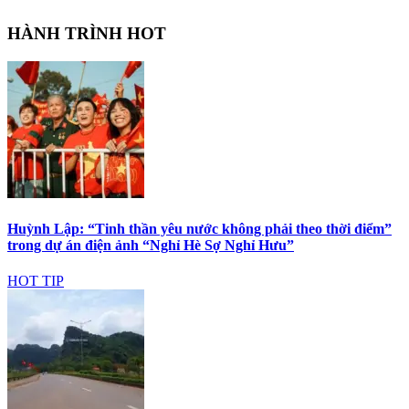
HÀNH TRÌNH HOT
Huỳnh Lập: “Tinh thần yêu nước không phải theo thời điểm”
trong dự án điện ảnh “Nghỉ Hè Sợ Nghỉ Hưu”
HOT TIP