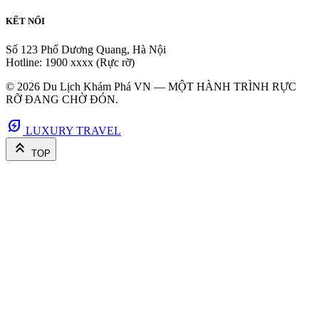
KẾT NỐI
Số 123 Phố Dương Quang, Hà Nội
Hotline: 1900 xxxx (Rực rỡ)
© 2026 Du Lịch Khám Phá VN — MỘT HÀNH TRÌNH RỰC
RỠ ĐANG CHỜ ĐÓN.
energy_savings_leaf
LUXURY TRAVEL
keyboard_double_arrow_up
TOP