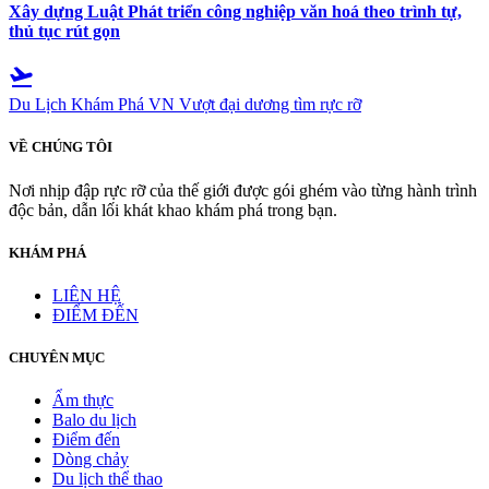
Xây dựng Luật Phát triển công nghiệp văn hoá theo trình tự,
thủ tục rút gọn
flight_takeoff
Du Lịch Khám Phá VN
Vượt đại dương tìm rực rỡ
VỀ CHÚNG TÔI
Nơi nhịp đập rực rỡ của thế giới được gói ghém vào từng hành trình
độc bản, dẫn lối khát khao khám phá trong bạn.
KHÁM PHÁ
LIÊN HỆ
ĐIỂM ĐẾN
CHUYÊN MỤC
Ẩm thực
Balo du lịch
Điểm đến
Dòng chảy
Du lịch thể thao