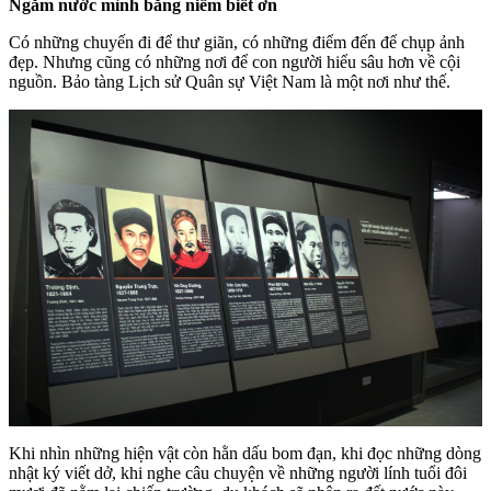
Ngắm nước mình bằng niềm biết ơn
Có những chuyến đi để thư giãn, có những điểm đến để chụp ảnh
đẹp. Nhưng cũng có những nơi để con người hiểu sâu hơn về cội
nguồn. Bảo tàng Lịch sử Quân sự Việt Nam là một nơi như thế.
Khi nhìn những hiện vật còn hằn dấu bom đạn, khi đọc những dòng
nhật ký viết dở, khi nghe câu chuyện về những người lính tuổi đôi