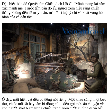
Đặc biệt, bản đồ Quyết tâm Chiến dịch Hồ Chí Minh mang lại cảm
xúc mạnh mẽ. Trước tấm bản đồ ấy, người xem hiểu rằng chiến
thắng không đến từ may mắn, mà từ trí tuệ, ý chí và khát vọng hòa
bình của cả dân tộc.
Ở đây, mỗi hiện vật đều có tiếng nói riêng. Một khẩu súng, một bức
thư, chiếc mũ sắt hay tấm bi đông cũ… đều gợi mở câu chuyện về
con người Việt Nam trong chiến tranh: kiên cường, bình dị và bất