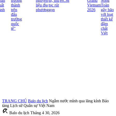
ãn
trưởng
nguyên
tự, thủ
HCM
Grand
Song
ất
thành
liệu địa
tục rút
Vietnam
Toàn
nh
trên
phương
gọn
2026
gây bão
đấu
với loạt
trường
thiết kế
quốc
đậm
tế"
chất
Việt
TRANG CHỦ
Balo du lịch
Ngắm nước mình qua lăng kính Bảo
tàng Lịch sử Quân sự Việt Nam
beach_access
Balo du lịch
Tháng 4 30, 2026