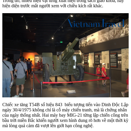
Trong đó, nhiều hiện vật từng xuất hiện trong sách giáo khoa, nay
hiện diện trước mắt người xem với chiều kích rất khác.
Chiếc xe tăng T54B số hiệu 843 biểu tượng tiến vào Dinh Độc Lập
ngày 30/4/1975 không chỉ là cỗ máy chiến tranh, mà là chứng nhân
của ngày thống nhất. Hai máy bay MIG-21 từng lập chiến công trên
bầu trời miền Bắc khiến người xem hình dung rõ hơn về một thời kỳ
mà lòng quả cảm đã vượt lên giới hạn công nghệ.