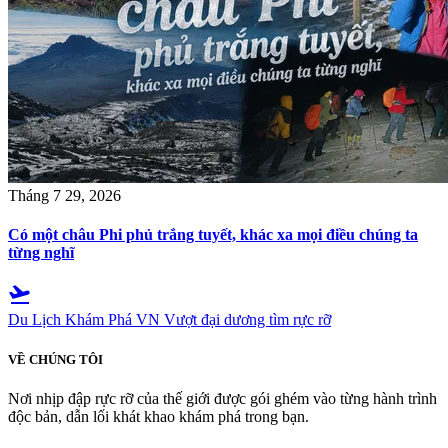
Tháng 7 29, 2026
Có một châu Phi phủ trắng tuyết, khác xa mọi điều chúng ta
từng nghĩ
flight_takeoff
Du Lịch Khám Phá VN
Vượt đại dương tìm rực rỡ
VỀ CHÚNG TÔI
Nơi nhịp đập rực rỡ của thế giới được gói ghém vào từng hành trình
độc bản, dẫn lối khát khao khám phá trong bạn.