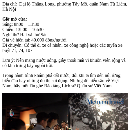
Địa chỉ: Đại lộ Thăng Long, phường Tây Mỗ, quận Nam Từ Liêm,
Hà Nội
Giờ mở cửa:
Sáng: 8h00 – 11h30
Chiều: 13h00 – 16h30
Nghỉ thứ Hai và thứ Sáu
Giá vé hiện tại: 40.000 đồng/người
Di chuyển: Có thể đi xe cá nhân, xe công nghệ hoặc các tuyến xe
buýt 71, 74, 107
Lưu ý: Nên mang nước uống, giày thoải mái vì khuôn viên rộng và
có khu trưng bày ngoài trời.
Trong hành trình khám phá đất nước, đôi khi ta tìm đến núi rừng,
biển đảo hay những đô thị sôi động. Nhưng để hiểu sâu về Việt
Nam, hãy một lần ghé Bảo tàng Lịch sử Quân sự Việt Nam.