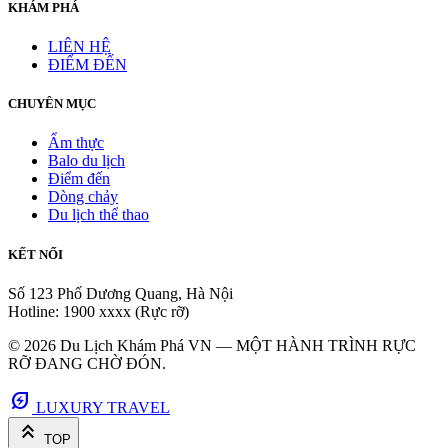
KHÁM PHÁ
LIÊN HỆ
ĐIỂM ĐẾN
CHUYÊN MỤC
Ẩm thực
Balo du lịch
Điểm đến
Dòng chảy
Du lịch thể thao
KẾT NỐI
Số 123 Phố Dương Quang, Hà Nội
Hotline: 1900 xxxx (Rực rỡ)
© 2026 Du Lịch Khám Phá VN — MỘT HÀNH TRÌNH RỰC
RỠ ĐANG CHỜ ĐÓN.
energy_savings_leaf
LUXURY TRAVEL
keyboard_double_arrow_up
TOP