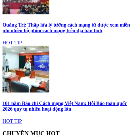
Quảng Trị: Thắp lửa lý tưởng cách mạng từ được xem miễn
phí nhiều bộ phim cách mạng trên địa bàn tỉnh
HOT TIP
101 năm Báo chí Cách mạng Việt Nam: Hội Báo toàn quốc
2026 quy tụ nhiều hoạt động lớn
HOT TIP
CHUYÊN MỤC HOT