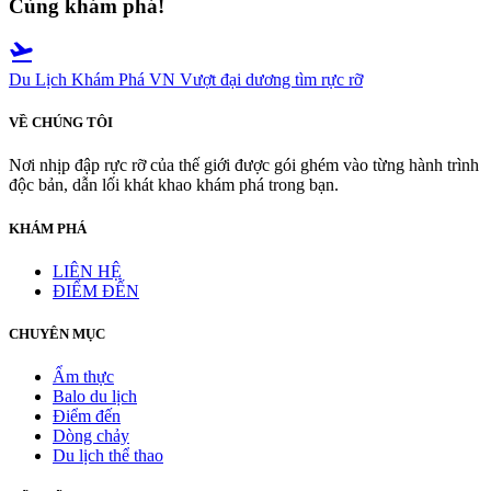
Cùng khám phá!
flight_takeoff
Du Lịch Khám Phá VN
Vượt đại dương tìm rực rỡ
VỀ CHÚNG TÔI
Nơi nhịp đập rực rỡ của thế giới được gói ghém vào từng hành trình
độc bản, dẫn lối khát khao khám phá trong bạn.
KHÁM PHÁ
LIÊN HỆ
ĐIỂM ĐẾN
CHUYÊN MỤC
Ẩm thực
Balo du lịch
Điểm đến
Dòng chảy
Du lịch thể thao