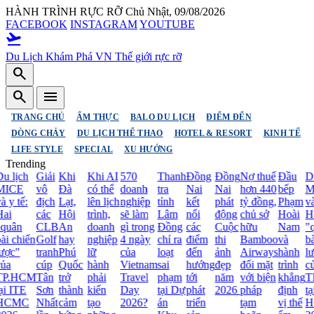
HÀNH TRÌNH RỰC RỠ
Chủ Nhật, 09/08/2026
FACEBOOK
INSTAGRAM
YOUTUBE
flight_takeoff
Du Lịch Khám Phá VN
Thế giới rực rỡ
search
search
menu
TRANG CHỦ
ẨM THỰC
BALO DU LỊCH
ĐIỂM ĐẾN
DÒNG CHẢY
DU LỊCH THỂ THAO
HOTEL & RESORT
KINH TẾ
LIFE STYLE
SPECIAL
XU HƯỚNG
Trending
u lịch
Giải
Khi
Khi AI
570
Thanh
Đồng
Đồng
Nợ thuế
Đầu
Du
MICE
vô
Đà
có thể
doanh
tra
Nai
Nai
hơn 440
bếp
M
à y tế:
địch
Lạt,
lên lịch
nghiệp
tỉnh
kết
phát
tỷ đồng,
Phạm
và
ai
các
Hội
trình,
sẽ làm
Lâm
nối
động
chủ sở
Hoài
Ha
quân
CLB
An
doanh
gì trong
Đồng
các
Cuộc
hữu
Nam
"q
ài chiến
Golf
hay
nghiệp
4 ngày
chỉ ra
điểm
thi
Bamboo
và
bà
ược"
tranh
Phú
lữ
của
loạt
đến
ảnh
Airways
hành
lư
ủa
cúp
Quốc
hành
Vietnam
sai
hướng
đẹp
đối mặt
trình
củ
TP.HCM
Tân
trở
phải
Travel
phạm
tới
năm
với biện
khẳng
T
ại ITE
Sơn
thành
kiến
Day
tại Dự
phát
2026
pháp
định
tạ
HCMC
Nhất
cảm
tạo
2026?
án
triển
tạm
vị thế
H