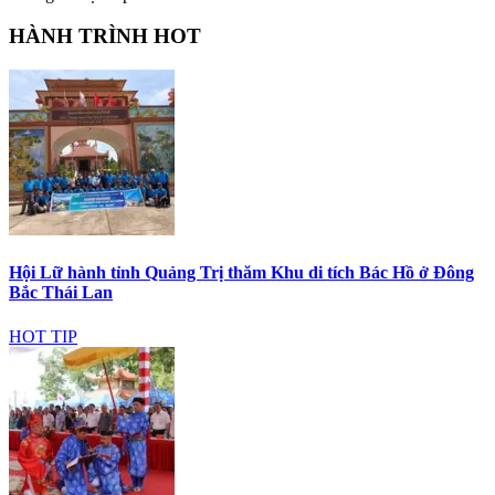
HÀNH TRÌNH HOT
Hội Lữ hành tỉnh Quảng Trị thăm Khu di tích Bác Hồ ở Đông
Bắc Thái Lan
HOT TIP