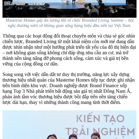
Masterise Homes gây ấn tượng khi tổ chức Branded Living Summit – hội
nghị thường niên về không gian sống hàng hiệu đầu tiên tại Việt Nam.
Thông qua các hoạt động đối thoại chuyên môn và chia sẻ góc nhìn
chiến lược, Branded Living từ một khái niệm còn mới mẻ đang dần
được nhìn nhận như một hướng phát triển tất yếu của đô thị hiện đại
– nơi không gian sống không chỉ đáp ứng nhu cầu an cư, mà trở
thành nền tảng nâng đỡ phong cách sống, cảm xúc và giá trị bền
vững của cộng đồng cư dân.
Song song với việc dẫn dắt tư duy thị trường, năng lực xây dựng
thương hiệu nhất quán của Masterise Homes tiếp tục được ghi nhận
trên bình diện khu vực. Doanh nghiệp được Brand Finance xếp
hạng Top 3 Nhà phát triển bất động sản giá trị nhất Đông Nam Á,
phản ánh tầm vóc thương hiệu được bồi đắp trên nền tảng chiến
lược dài hạn, thay vì những thành công mang tính thời điểm.