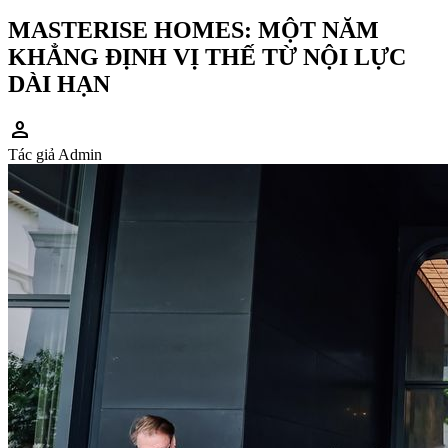
MASTERISE HOMES: MỘT NĂM
KHẲNG ĐỊNH VỊ THẾ TỪ NỘI LỰC
DÀI HẠN
person
Tác giả
Admin