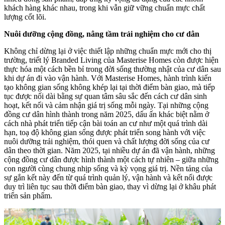
khách hàng khác nhau, trong khi vẫn giữ vững chuẩn mực chất
lượng cốt lõi.
Nuôi dưỡng cộng đồng, nâng tầm trải nghiệm cho cư dân
Không chỉ dừng lại ở việc thiết lập những chuẩn mực mới cho thị
trường, triết lý Branded Living của Masterise Homes còn được hiện
thực hóa một cách bền bỉ trong đời sống thường nhật của cư dân sau
khi dự án đi vào vận hành. Với Masterise Homes, hành trình kiến
tạo không gian sống không khép lại tại thời điểm bàn giao, mà tiếp
tục được nối dài bằng sự quan tâm sâu sắc đến cách cư dân sinh
hoạt, kết nối và cảm nhận giá trị sống mỗi ngày. Tại những cộng
đồng cư dân hình thành trong năm 2025, dấu ấn khác biệt nằm ở
cách nhà phát triển tiếp cận bài toán an cư như một quá trình dài
hạn, toạ độ không gian sống được phát triển song hành với việc
nuôi dưỡng trải nghiệm, thói quen và chất lượng đời sống của cư
dân theo thời gian. Năm 2025, tại nhiều dự án đã vận hành, những
cộng đồng cư dân được hình thành một cách tự nhiên – giữa những
con người cùng chung nhịp sống và kỳ vọng giá trị. Nền tảng của
sự gắn kết này đến từ quá trình quản lý, vận hành và kết nối được
duy trì liên tục sau thời điểm bàn giao, thay vì dừng lại ở khâu phát
triển sản phẩm.