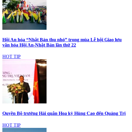
Hội An hóa “Nhật Bản thu nhỏ” trong mùa Lễ hội Giao lưu
văn hóa Hội An-Nhật Bản lần thứ 22
HOT TIP
Quyền Bộ trưởng Hải quân Hoa kỳ Hùng Cao đến Quảng Trị
HOT TIP