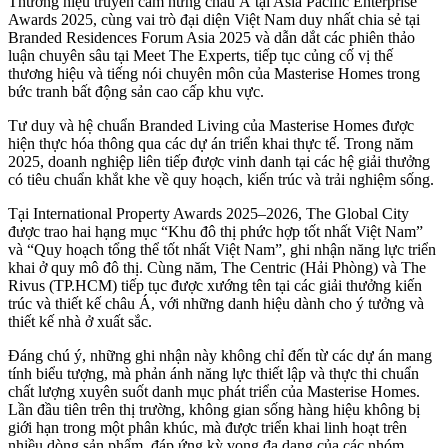
Thương hiệu truyền cảm hứng châu Á tại Asia Pacific Enterprise
Awards 2025, cùng vai trò đại diện Việt Nam duy nhất chia sẻ tại
Branded Residences Forum Asia 2025 và dẫn dắt các phiên thảo
luận chuyên sâu tại Meet The Experts, tiếp tục củng cố vị thế
thương hiệu và tiếng nói chuyên môn của Masterise Homes trong
bức tranh bất động sản cao cấp khu vực.
Tư duy và hệ chuẩn Branded Living của Masterise Homes được
hiện thực hóa thông qua các dự án triển khai thực tế. Trong năm
2025, doanh nghiệp liên tiếp được vinh danh tại các hệ giải thưởng
có tiêu chuẩn khắt khe về quy hoạch, kiến trúc và trải nghiệm sống.
Tại International Property Awards 2025–2026, The Global City
được trao hai hạng mục “Khu đô thị phức hợp tốt nhất Việt Nam”
và “Quy hoạch tổng thể tốt nhất Việt Nam”, ghi nhận năng lực triển
khai ở quy mô đô thị. Cùng năm, The Centric (Hải Phòng) và The
Rivus (TP.HCM) tiếp tục được xướng tên tại các giải thưởng kiến
trúc và thiết kế châu Á, với những danh hiệu dành cho ý tưởng và
thiết kế nhà ở xuất sắc.
Đáng chú ý, những ghi nhận này không chỉ đến từ các dự án mang
tính biểu tượng, mà phản ánh năng lực thiết lập và thực thi chuẩn
chất lượng xuyên suốt danh mục phát triển của Masterise Homes.
Lần đầu tiên trên thị trường, không gian sống hàng hiệu không bị
giới hạn trong một phân khúc, mà được triển khai linh hoạt trên
nhiều dòng sản phẩm, đáp ứng kỳ vọng đa dạng của các nhóm