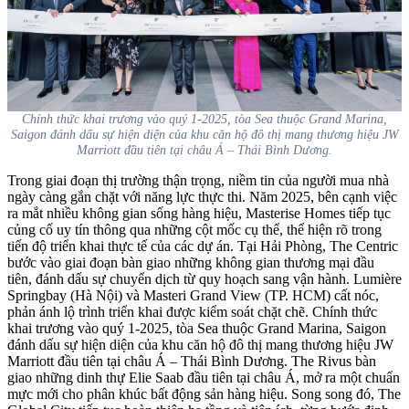
Chính thức khai trương vào quý 1-2025, tòa Sea thuộc Grand Marina,
Saigon đánh dấu sự hiện diện của khu căn hộ đô thị mang thương hiệu JW
Marriott đầu tiên tại châu Á – Thái Bình Dương.
Trong giai đoạn thị trường thận trọng, niềm tin của người mua nhà
ngày càng gắn chặt với năng lực thực thi. Năm 2025, bên cạnh việc
ra mắt nhiều không gian sống hàng hiệu, Masterise Homes tiếp tục
củng cố uy tín thông qua những cột mốc cụ thể, thể hiện rõ trong
tiến độ triển khai thực tế của các dự án. Tại Hải Phòng, The Centric
bước vào giai đoạn bàn giao những không gian thương mại đầu
tiên, đánh dấu sự chuyển dịch từ quy hoạch sang vận hành. Lumière
Springbay (Hà Nội) và Masteri Grand View (TP. HCM) cất nóc,
phản ánh lộ trình triển khai được kiểm soát chặt chẽ. Chính thức
khai trương vào quý 1-2025, tòa Sea thuộc Grand Marina, Saigon
đánh dấu sự hiện diện của khu căn hộ đô thị mang thương hiệu JW
Marriott đầu tiên tại châu Á – Thái Bình Dương. The Rivus bàn
giao những dinh thự Elie Saab đầu tiên tại châu Á, mở ra một chuẩn
mực mới cho phân khúc bất động sản hàng hiệu. Song song đó, The