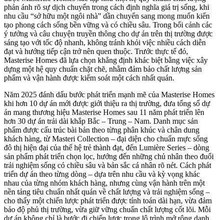
phản ánh rõ sự dịch chuyển trong cách định nghĩa giá trị sống, khi
nhu cầu “sở hữu một ngôi nhà” dần chuyển sang mong muốn kiến
tạo phong cách sống bền vững và có chiều sâu. Trong bối cảnh các
ý tưởng và câu chuyện truyền thông cho dự án trên thị trường được
sáng tạo với tốc độ nhanh, không tránh khỏi việc nhiều cách diễn
đạt và hướng tiếp cận trở nên quen thuộc. Trước thực tế đó,
Masterise Homes đã lựa chọn khẳng định khác biệt bằng việc xây
dựng một hệ quy chuẩn chặt chẽ, nhằm đảm bảo chất lượng sản
phẩm và vận hành được kiểm soát một cách nhất quán.
Năm 2025 đánh dấu bước phát triển mạnh mẽ của Masterise Homes
khi hơn 10 dự án mới được giới thiệu ra thị trường, đưa tổng số dự
án mang thương hiệu Masterise Homes sau 11 năm phát triển lên
hơn 30 dự án trải dài khắp Bắc – Trung – Nam. Danh mục sản
phẩm được cấu trúc bài bản theo từng phân khúc và chân dung
khách hàng, từ Masteri Collection – đại diện cho chuẩn mực sống
đô thị hiện đại của thế hệ trẻ thành đạt, đến Lumière Series – dòng
sản phẩm phát triển chọn lọc, hướng đến những chủ nhân theo đuổi
trải nghiệm sống có chiều sâu và bản sắc cá nhân rõ nét. Cách phát
triển dự án theo từng dòng – dựa trên nhu cầu và kỳ vọng khác
nhau của từng nhóm khách hàng, nhưng cùng vận hành trên một
nền tảng tiêu chuẩn nhất quán về chất lượng và trải nghiệm sống –
cho thấy một chiến lược phát triển được tính toán dài hạn, vừa đảm
bảo độ phủ thị trường, vừa giữ vững chuẩn chất lượng cốt lõi. Mỗi
dự án không chỉ là bước đi chiến lược trong lộ trình mở rộng danh