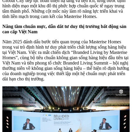
Global City tiếp tục hoàn thiện hạ tầng và tiện ích, từng bước định
hình diện mạo một khu đô thị phức hợp chuẩn quốc tế ngay trung
tâm thành phố. Những cột mốc này làm rõ năng lực triển khai và
tính liền mạch trong cam kết của Masterise Homes.
Nâng tầm chuẩn mực, dẫn dắt tư duy thị trường bất động sản
cao cấp Việt Nam
Năm 2025 đánh dấu bước tiến quan trọng của Masterise Homes
trong vai trò định hình tư duy phát triển chất lượng sống hàng hiệu
tại Việt Nam. Việc ra mắt chiến dịch “Branded Living by Masterise
Homes”, cùng bộ tiêu chuẩn không gian sống hàng hiệu đầu tiên tại
Việt Nam và tiên phong tổ chức Branded Living Summit – hội nghị
thường niên về không gian sống hàng hiệu – thể hiện rõ định hướng
của doanh nghiệp trong việc thiết lập một hệ chuẩn mực phát triển
dài hạn cho thị trường.