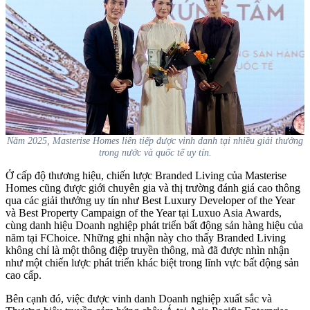
Năm 2025, Masterise Homes liên tiếp được vinh danh tại nhiều giải thưởng
trong nước và quốc tế uy tín.
Ở cấp độ thương hiệu, chiến lược Branded Living của Masterise
Homes cũng được giới chuyên gia và thị trường đánh giá cao thông
qua các giải thưởng uy tín như Best Luxury Developer of the Year
và Best Property Campaign of the Year tại Luxuo Asia Awards,
cùng danh hiệu Doanh nghiệp phát triển bất động sản hàng hiệu của
năm tại FChoice. Những ghi nhận này cho thấy Branded Living
không chỉ là một thông điệp truyền thông, mà đã được nhìn nhận
như một chiến lược phát triển khác biệt trong lĩnh vực bất động sản
cao cấp.
Bên cạnh đó, việc được vinh danh Doanh nghiệp xuất sắc và