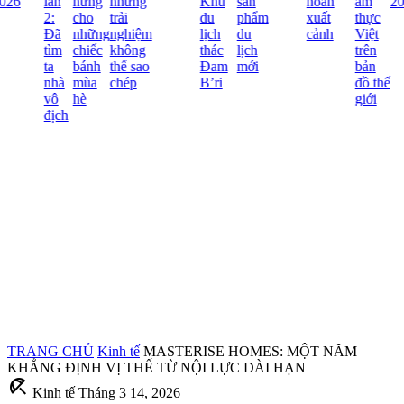
026
lần
hứng
những
Khu
sản
hoãn
ẩm
20
2:
cho
trải
du
phẩm
xuất
thực
Đã
những
nghiệm
lịch
du
cảnh
Việt
tìm
chiếc
không
thác
lịch
trên
ta
bánh
thể sao
Đam
mới
bản
nhà
mùa
chép
B’ri
đồ thế
vô
hè
giới
địch
TRANG CHỦ
Kinh tế
MASTERISE HOMES: MỘT NĂM
KHẲNG ĐỊNH VỊ THẾ TỪ NỘI LỰC DÀI HẠN
beach_access
Kinh tế
Tháng 3 14, 2026