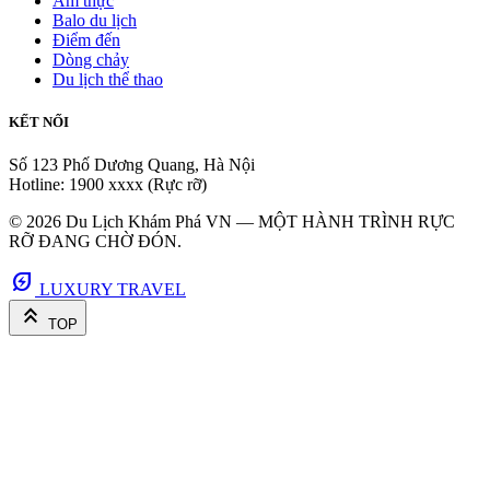
Ẩm thực
Balo du lịch
Điểm đến
Dòng chảy
Du lịch thể thao
KẾT NỐI
Số 123 Phố Dương Quang, Hà Nội
Hotline: 1900 xxxx (Rực rỡ)
© 2026 Du Lịch Khám Phá VN — MỘT HÀNH TRÌNH RỰC
RỠ ĐANG CHỜ ĐÓN.
energy_savings_leaf
LUXURY TRAVEL
keyboard_double_arrow_up
TOP