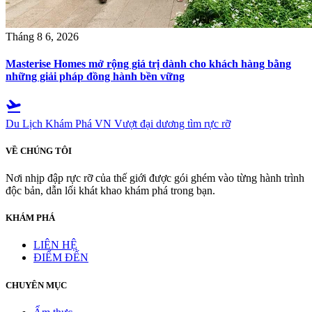
Tháng 8 6, 2026
Masterise Homes mở rộng giá trị dành cho khách hàng bằng
những giải pháp đồng hành bền vững
flight_takeoff
Du Lịch Khám Phá VN
Vượt đại dương tìm rực rỡ
VỀ CHÚNG TÔI
Nơi nhịp đập rực rỡ của thế giới được gói ghém vào từng hành trình
độc bản, dẫn lối khát khao khám phá trong bạn.
KHÁM PHÁ
LIÊN HỆ
ĐIỂM ĐẾN
CHUYÊN MỤC