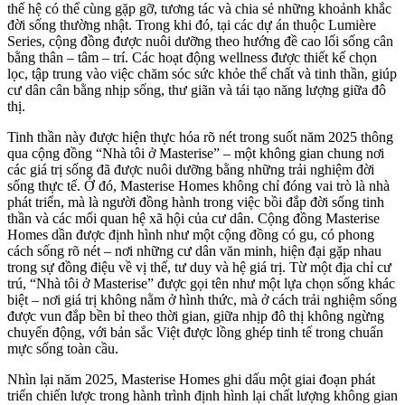
thế hệ có thể cùng gặp gỡ, tương tác và chia sẻ những khoảnh khắc
đời sống thường nhật. Trong khi đó, tại các dự án thuộc Lumière
Series, cộng đồng được nuôi dưỡng theo hướng đề cao lối sống cân
bằng thân – tâm – trí. Các hoạt động wellness được thiết kế chọn
lọc, tập trung vào việc chăm sóc sức khỏe thể chất và tinh thần, giúp
cư dân cân bằng nhịp sống, thư giãn và tái tạo năng lượng giữa đô
thị.
Tinh thần này được hiện thực hóa rõ nét trong suốt năm 2025 thông
qua cộng đồng “Nhà tôi ở Masterise” – một không gian chung nơi
các giá trị sống đã được nuôi dưỡng bằng những trải nghiệm đời
sống thực tế. Ở đó, Masterise Homes không chỉ đóng vai trò là nhà
phát triển, mà là người đồng hành trong việc bồi đắp đời sống tinh
thần và các mối quan hệ xã hội của cư dân. Cộng đồng Masterise
Homes dần được định hình như một cộng đồng có gu, có phong
cách sống rõ nét – nơi những cư dân văn minh, hiện đại gặp nhau
trong sự đồng điệu về vị thế, tư duy và hệ giá trị. Từ một địa chỉ cư
trú, “Nhà tôi ở Masterise” được gọi tên như một lựa chọn sống khác
biệt – nơi giá trị không nằm ở hình thức, mà ở cách trải nghiệm sống
được vun đắp bền bỉ theo thời gian, giữa nhịp đô thị không ngừng
chuyển động, với bản sắc Việt được lồng ghép tinh tế trong chuẩn
mực sống toàn cầu.
Nhìn lại năm 2025, Masterise Homes ghi dấu một giai đoạn phát
triển chiến lược trong hành trình định hình lại chất lượng không gian