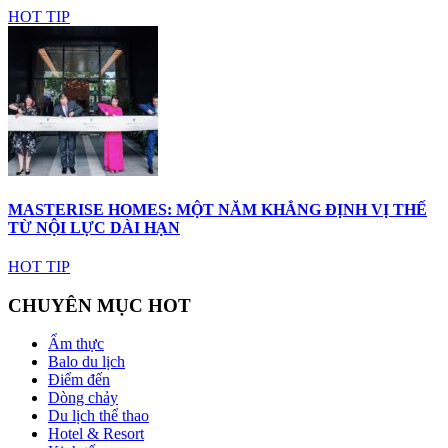
HOT TIP
MASTERISE HOMES: MỘT NĂM KHẲNG ĐỊNH VỊ THẾ
TỪ NỘI LỰC DÀI HẠN
HOT TIP
CHUYÊN MỤC HOT
Ẩm thực
Balo du lịch
Điểm đến
Dòng chảy
Du lịch thể thao
Hotel & Resort