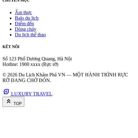
CHUYÊN MỤC
Ẩm thực
Balo du lịch
Điểm đến
Dòng chảy
Du lịch thể thao
KẾT NỐI
Số 123 Phố Dương Quang, Hà Nội
Hotline: 1900 xxxx (Rực rỡ)
© 2026 Du Lịch Khám Phá VN — MỘT HÀNH TRÌNH RỰC
RỠ ĐANG CHỜ ĐÓN.
energy_savings_leaf
LUXURY TRAVEL
keyboard_double_arrow_up
TOP