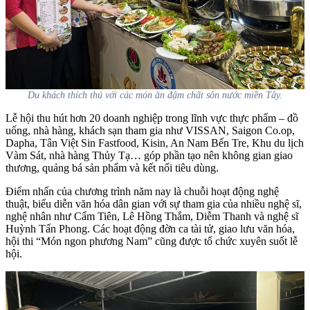
Du khách thích thú với các món ăn đậm chất sôn nước miền Tây.
Lễ hội thu hút hơn 20 doanh nghiệp trong lĩnh vực thực phẩm – đồ
uống, nhà hàng, khách sạn tham gia như VISSAN, Saigon Co.op,
Dapha, Tân Việt Sin Fastfood, Kisin, An Nam Bến Tre, Khu du lịch
Vàm Sát, nhà hàng Thủy Tạ… góp phần tạo nên không gian giao
thương, quảng bá sản phẩm và kết nối tiêu dùng.
Điểm nhấn của chương trình năm nay là chuỗi hoạt động nghệ
thuật, biểu diễn văn hóa dân gian với sự tham gia của nhiều nghệ sĩ,
nghệ nhân như Cẩm Tiên, Lê Hồng Thắm, Diễm Thanh và nghệ sĩ
Huỳnh Tấn Phong. Các hoạt động đờn ca tài tử, giao lưu văn hóa,
hội thi “Món ngon phương Nam” cũng được tổ chức xuyên suốt lễ
hội.