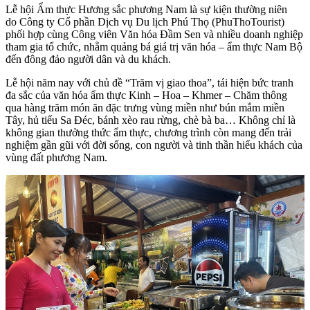
Lễ hội Ẩm thực Hương sắc phương Nam là sự kiện thường niên
do Công ty Cổ phần Dịch vụ Du lịch Phú Thọ (PhuThoTourist)
phối hợp cùng Công viên Văn hóa Đầm Sen và nhiều doanh nghiệp
tham gia tổ chức, nhằm quảng bá giá trị văn hóa – ẩm thực Nam Bộ
đến đông đảo người dân và du khách.
Lễ hội năm nay với chủ đề “Trăm vị giao thoa”, tái hiện bức tranh
đa sắc của văn hóa ẩm thực Kinh – Hoa – Khmer – Chăm thông
qua hàng trăm món ăn đặc trưng vùng miền như bún mắm miền
Tây, hủ tiếu Sa Đéc, bánh xèo rau rừng, chè bà ba… Không chỉ là
không gian thưởng thức ẩm thực, chương trình còn mang đến trải
nghiệm gần gũi với đời sống, con người và tinh thần hiếu khách của
vùng đất phương Nam.