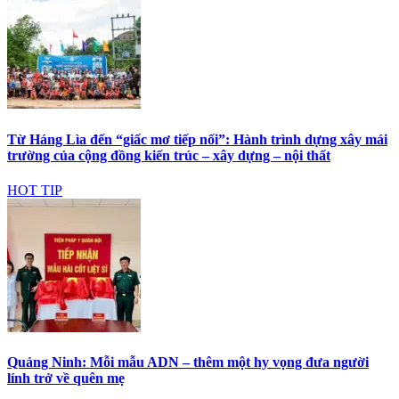
Từ Háng Lìa đến “giấc mơ tiếp nối”: Hành trình dựng xây mái
trường của cộng đồng kiến trúc – xây dựng – nội thất
HOT TIP
Quảng Ninh: Mỗi mẫu ADN – thêm một hy vọng đưa người
lính trở về quên mẹ