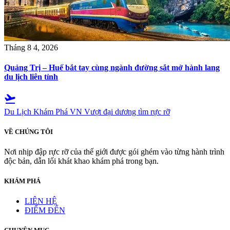
Tháng 8 4, 2026
Quảng Trị – Huế bắt tay cùng ngành đường sắt mở hành lang
du lịch liên tỉnh
flight_takeoff
Du Lịch Khám Phá VN
Vượt đại dương tìm rực rỡ
VỀ CHÚNG TÔI
Nơi nhịp đập rực rỡ của thế giới được gói ghém vào từng hành trình
độc bản, dẫn lối khát khao khám phá trong bạn.
KHÁM PHÁ
LIÊN HỆ
ĐIỂM ĐẾN