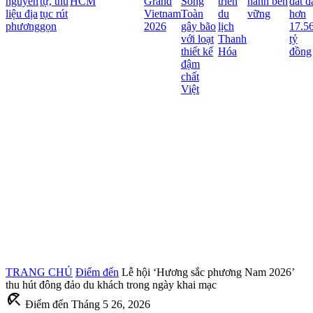
nguyên
tự, thủ
HCM
Grand
Song
triển
hành bền
đất đa
liệu địa
tục rút
Vietnam
Toàn
du
vững
hơn
phương
gọn
2026
gây bão
lịch
17.56
với loạt
Thanh
tỷ
thiết kế
Hóa
đồng
đậm
chất
Việt
TRANG CHỦ
Điểm đến
Lễ hội ‘Hương sắc phương Nam 2026’
thu hút đông đảo du khách trong ngày khai mạc
beach_access
Điểm đến
Tháng 5 26, 2026