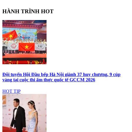
HÀNH TRÌNH HOT
Đội tuyển Hội Đầu bếp Hà Nội giành 37 huy chương, 9 cúp
vàng tại cuộc thi ẩm thực quốc tế GCCM 2026
HOT TIP