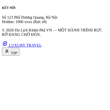
KẾT NỐI
Số 123 Phố Dương Quang, Hà Nội
Hotline: 1900 xxxx (Rực rỡ)
© 2026 Du Lịch Khám Phá VN — MỘT HÀNH TRÌNH RỰC
RỠ ĐANG CHỜ ĐÓN.
energy_savings_leaf
LUXURY TRAVEL
keyboard_double_arrow_up
TOP