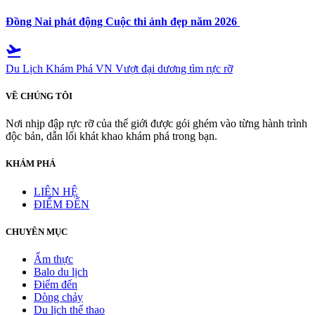
Đồng Nai phát động Cuộc thi ảnh đẹp năm 2026
flight_takeoff
Du Lịch Khám Phá VN
Vượt đại dương tìm rực rỡ
VỀ CHÚNG TÔI
Nơi nhịp đập rực rỡ của thế giới được gói ghém vào từng hành trình
độc bản, dẫn lối khát khao khám phá trong bạn.
KHÁM PHÁ
LIÊN HỆ
ĐIỂM ĐẾN
CHUYÊN MỤC
Ẩm thực
Balo du lịch
Điểm đến
Dòng chảy
Du lịch thể thao