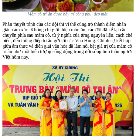
Mâm cỗ tri ân được bày trí công phu, đẹp mắt.
Phần thuyết trình của các đội thi vì thế cũng trở thành điểm nhấn
giàu cảm xúc. Không chỉ giới thiệu món ăn, các đội đã kể lại câu
chuyện phía sau mâm cỗ, từ ý nghĩa của từng nguyên liệu, cách chế
biến, đến thông điệp tri ân gửi tới các Vua Hùng. Chính sự kết hợp
giữa ẩm thực và diễn giải văn hóa đã làm nổi bật giá trị của mâm cỗ
tri ân như một biểu tượng sống động trong đời sống tinh thần người
Việt hôm nay.