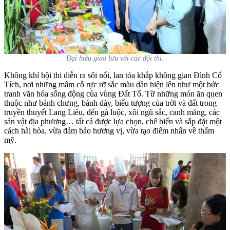
Đại biểu giao lưu với các đội thi.
Không khí hội thi diễn ra sôi nổi, lan tỏa khắp không gian Đình Cổ
Tích, nơi những mâm cỗ rực rỡ sắc màu dần hiện lên như một bức
tranh văn hóa sống động của vùng Đất Tổ. Từ những món ăn quen
thuộc như bánh chưng, bánh dày, biểu tượng của trời và đất trong
truyền thuyết Lang Liêu, đến gà luộc, xôi ngũ sắc, canh măng, các
sản vật địa phương… tất cả được lựa chọn, chế biến và sắp đặt một
cách hài hòa, vừa đảm bảo hương vị, vừa tạo điểm nhấn về thẩm
mỹ.