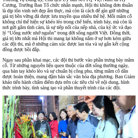
Cương, Trưởng Ban Tổ chức nhấn mạnh, Hội thi không đơn thuần
là dịp tôn vinh nét đẹp ẩm thực, mà còn là cách để gìn giữ những
giá trị bền vững đã được lưu truyền qua nhiều thế hệ. Mỗi mâm cỗ
không chỉ thể hiện sự khéo léo trong chế biến, trình bày, mà còn là
nơi gửi gắm tình cảm, là sự tiếp nối của nếp nhà, của ký ức và đạo
lý “Uống nước nhớ nguồn” trong đời sống người Việt. Đồng thời,
giá trị lớn nhất mà Hội thi mang lại không nằm ở sự hơn kém giữa
các đội thi, mà ở những cảm xúc được lan tỏa và sự gắn kết cộng
đồng được bồi đắp.
Ngay sau phần khai mạc, các đội thi bước vào phần trưng bày mâm
cỗ. Từ những nguyên liệu quen thuộc của đời sống thường ngày,
qua bàn tay khéo léo và sự chuẩn bị công phu, từng mâm cỗ dần
được hoàn thiện, mang đậm bản sắc văn hóa địa phương. Ban Giám
khảo tiến hành chấm điểm dựa trên các tiêu chí về nội dung, hình
thức trình bày, tính sáng tạo và phần thuyết trình của các đội.