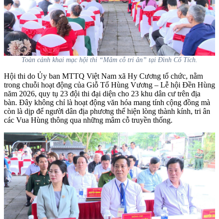
Toàn cảnh khai mạc hội thi “Mâm cỗ tri ân” tại Đình Cổ Tích.
Hội thi do Ủy ban MTTQ Việt Nam xã Hy Cương tổ chức, nằm
trong chuỗi hoạt động của Giỗ Tổ Hùng Vương – Lễ hội Đền Hùng
năm 2026, quy tụ 23 đội thi đại diện cho 23 khu dân cư trên địa
bàn. Đây không chỉ là hoạt động văn hóa mang tính cộng đồng mà
còn là dịp để người dân địa phương thể hiện lòng thành kính, tri ân
các Vua Hùng thông qua những mâm cỗ truyền thống.