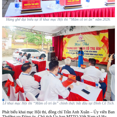
Hàng ghế đại biểu tại lễ khai mạc Hội thi “Mâm cỗ tri ân” năm 2026.
Lễ khai mạc Hội thi “Mâm cỗ tri ân” chính thức bắt đầu tại Đình Cổ Tích.
Phát biểu khai mạc Hội thi, đồng chí Trần Anh Xuân – Ủy viên Ban
Thường vụ Đảng ủy, Chủ tịch Ủy ban MTTQ Việt Nam xã Hy