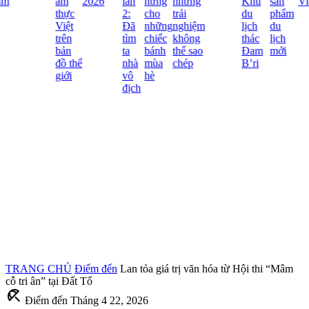
m
ẩm
2026
lần
hứng
những
Khu
sản
Việ
thực
2:
cho
trải
du
phẩm
Việt
Đã
những
nghiệm
lịch
du
trên
tìm
chiếc
không
thác
lịch
bản
ta
bánh
thể sao
Đam
mới
đồ thế
nhà
mùa
chép
B’ri
giới
vô
hè
địch
TRANG CHỦ
Điểm đến
Lan tỏa giá trị văn hóa từ Hội thi “Mâm
cỗ tri ân” tại Đất Tổ
beach_access
Điểm đến
Tháng 4 22, 2026