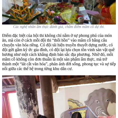
Các nghệ nhân ẩm thực đánh giá, chấm điểm mâm cỗ dự thi.
Điểm đặc biệt của hội thi không chỉ nằm ở sự phong phú của món
ăn, mà còn ở cách mỗi đội thi “thổi hồn” vào mâm cỗ bằng câu
chuyện văn hóa riêng. Có đội tái hiện truyền thuyết dựng nước, có
đội gửi gắm ký ức gia đình, có đội lại lựa chọn tôn vinh sản vật quê
hương như một cách khẳng định bản sắc địa phương. Nhờ đó, mỗi
mâm cỗ không còn đơn thuần là một sản phẩm ẩm thực, mà trở
thành một “lát cắt văn hóa”, phản ánh đời sống, phong tục và sự tiếp
nối giữa các thế hệ trong từng khu dân cư.