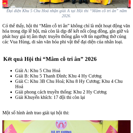
Đại diện Khu 5 Chu Hoá nhận giải A tại Hội thi “Mâm cỗ tri ân” năm
2026.
Có thể thấy, hội thi “Mâm cỗ tri ân” không chỉ là một hoạt động văn
hóa trong dịp lễ hội, mà còn là dịp để kết nối cộng đồng, gìn giữ và
phát huy giá trị ẩm thực truyền thống gắn với tín ngưỡng thờ cúng
các Vua Hùng, di sản văn hóa phi vật thể đại diện của nhân loại.
Kết quả Hội thi “Mâm cỗ tri ân” 2026
Giải A:
Khu 5 Chu Hoá
Giải B:
Khu 5 Thanh Đình; Khu 4 Hy Cương
Giải C:
Khu 3B Chu Hoá; Khu 8 Hy Cương; Khu 4 Chu
Hoá
Giải phong cách truyền thống:
Khu 2 Hy Cương
Giải Khuyến khích:
17 đội thi còn lại
Một số hình ảnh trao giải tại hội thi: