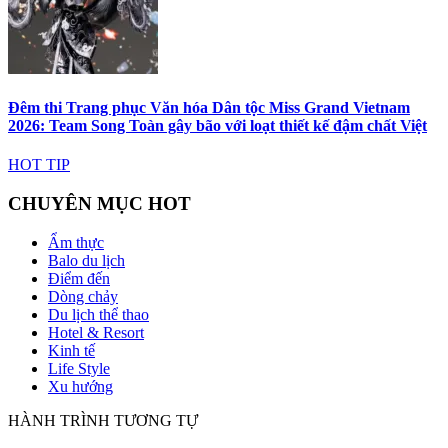
Đêm thi Trang phục Văn hóa Dân tộc Miss Grand Vietnam
2026: Team Song Toàn gây bão với loạt thiết kế đậm chất Việt
HOT TIP
CHUYÊN MỤC HOT
Ẩm thực
Balo du lịch
Điểm đến
Dòng chảy
Du lịch thể thao
Hotel & Resort
Kinh tế
Life Style
Xu hướng
HÀNH TRÌNH TƯƠNG TỰ