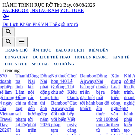
HÀNH TRÌNH RỰC RỠ
Thứ Bảy, 08/08/2026
FACEBOOK
INSTAGRAM
YOUTUBE
flight_takeoff
Du Lịch Khám Phá VN
Thế giới rực rỡ
search
search
menu
TRANG CHỦ
ẨM THỰC
BALO DU LỊCH
ĐIỂM ĐẾN
DÒNG CHẢY
DU LỊCH THỂ THAO
HOTEL & RESORT
KINH TẾ
LIFE STYLE
SPECIAL
XU HƯỚNG
Trending
570
Thanh
Đồng
Đồng
Nợ thuế
Chef
Bamboo
Đồng
Xây
Khi A
doanh
tra
Nai
Nai
hơn 440
Lê
Airways
Nai
dựng
có thể
nghiệp
tỉnh
kết
phát
tỷ đồng,
Thị
bất ngờ
chuẩn
Luật
lên lịc
sẽ làm
Lâm
nối
động
chủ sở
Kiều
tri ân
bị ra
Phát
trình,
gì trong
Đồng
các
Cuộc
hữu
Oanh:
đặc biệt
mắt
triển
doanh
4 ngày
chỉ ra
điểm
thi
Bamboo
"Các
tới hành
bản đồ
công
nghiệ
của
loạt
đến
ảnh
Airways
đầu
khách
ẩm
nghiệp
lữ
Vietnam
sai
hướng
đẹp
đối mặt
bếp
thực
văn
hành
Travel
phạm
tới
năm
với biện
Việt
với 100
hoá
phải
Day
tại Dự
phát
2026
pháp
ngày
món ăn
theo
kiến
2026?
án
triển
tạm
càng
từ
trình
tạo