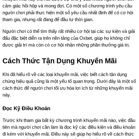
cảm giác hồi hộp và mong đợi. Có một số chương trình yêu cầu 
người chơi phải thực hiện một số yêu cầu nhất định để có cơ hội 
tham gia, nhưng rất đáng để đầu tư thời gian.
Người chơi có thể tìm thấy rất nhiều cơ hội tại các sự kiện và giải 
đấu đặc biệt diễn ra trên nền tảng của Oxbet, giúp họ không chỉ 
được giải trí mà còn có cơ hội nhận những phần thưởng giá trị.
Cách Thức Tận Dụng Khuyến Mãi
Khi đã hiểu rõ về các loại khuyến mãi, việc biết cách tận dụng 
chúng hiệu quả cũng là một yếu tố quan trọng. Dưới đây là một số 
cách thức để người chơi tối ưu hóa lợi ích từ những khuyến mãi 
này.
Đọc Kỹ Điều Khoản
Trước khi tham gia bất kỳ chương trình khuyến mãi nào, việc đầu 
tiên mà người chơi cần làm là đọc kỹ các điều kiện và điều khoản 
đi kèm với khuyến mãi. Điều này sẽ giúp họ hiểu rõ về cách thức 