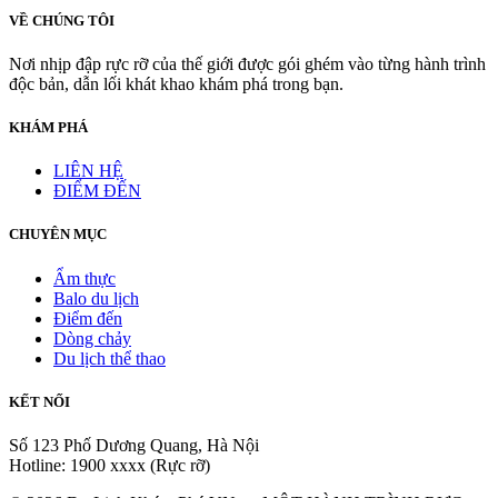
VỀ CHÚNG TÔI
Nơi nhịp đập rực rỡ của thế giới được gói ghém vào từng hành trình
độc bản, dẫn lối khát khao khám phá trong bạn.
KHÁM PHÁ
LIÊN HỆ
ĐIỂM ĐẾN
CHUYÊN MỤC
Ẩm thực
Balo du lịch
Điểm đến
Dòng chảy
Du lịch thể thao
KẾT NỐI
Số 123 Phố Dương Quang, Hà Nội
Hotline: 1900 xxxx (Rực rỡ)