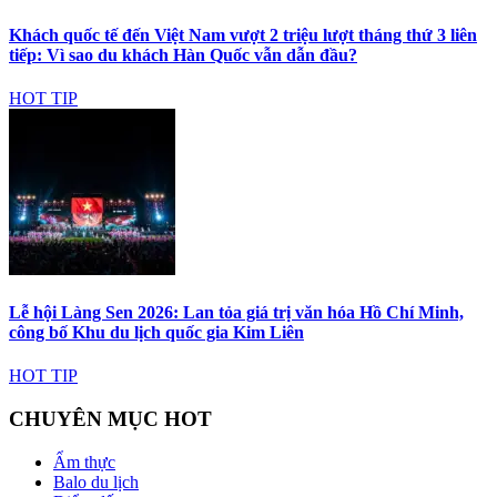
Khách quốc tế đến Việt Nam vượt 2 triệu lượt tháng thứ 3 liên
tiếp: Vì sao du khách Hàn Quốc vẫn dẫn đầu?
HOT TIP
Lễ hội Làng Sen 2026: Lan tỏa giá trị văn hóa Hồ Chí Minh,
công bố Khu du lịch quốc gia Kim Liên
HOT TIP
CHUYÊN MỤC HOT
Ẩm thực
Balo du lịch