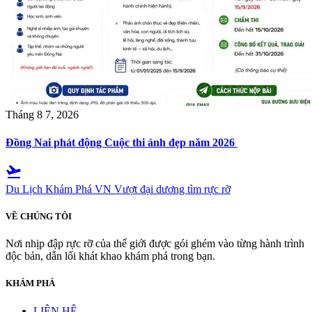
Tháng 8 7, 2026
Đồng Nai phát động Cuộc thi ảnh đẹp năm 2026
flight_takeoff
Du Lịch Khám Phá VN
Vượt đại dương tìm rực rỡ
VỀ CHÚNG TÔI
Nơi nhịp đập rực rỡ của thế giới được gói ghém vào từng hành trình
độc bản, dẫn lối khát khao khám phá trong bạn.
KHÁM PHÁ
LIÊN HỆ