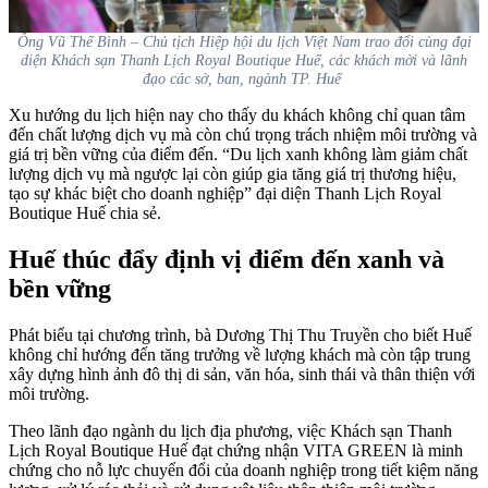
Ông Vũ Thế Bình – Chủ tịch Hiệp hội du lịch Việt Nam trao đổi cùng đại
diện Khách sạn Thanh Lịch Royal Boutique Huế, các khách mời và lãnh
đạo các sở, ban, ngành TP. Huế
Xu hướng du lịch hiện nay cho thấy du khách không chỉ quan tâm
đến chất lượng dịch vụ mà còn chú trọng trách nhiệm môi trường và
giá trị bền vững của điểm đến.
“Du lịch xanh không làm giảm chất
lượng dịch vụ mà ngược lại còn giúp gia tăng giá trị thương hiệu,
tạo sự khác biệt cho doanh nghiệp”
đại diện Thanh Lịch Royal
Boutique Huế chia sẻ.
Huế thúc đẩy định vị điểm đến xanh và
bền vững
Phát biểu tại chương trình, bà Dương Thị Thu Truyền cho biết Huế
không chỉ hướng đến tăng trưởng về lượng khách mà còn tập trung
xây dựng hình ảnh đô thị di sản, văn hóa, sinh thái và thân thiện với
môi trường.
Theo lãnh đạo ngành du lịch địa phương, việc Khách sạn Thanh
Lịch Royal Boutique Huế đạt chứng nhận VITA GREEN là minh
chứng cho nỗ lực chuyển đổi của doanh nghiệp trong tiết kiệm năng