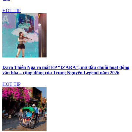
HOT TIP
Izara Thiên Nga ra mắt EP “IZARA”, mở đầu chuỗi hoạt động
văn hóa – cộng đồng của Trung Nguyên Legend năm 2026
HOT TIP