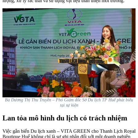
lượng, xử lý rác thải và sử dụng vật liệu thân thiện môi trường.
Bà Dương Thị Thu Truyền – Phó Giám đốc Sở Du lịch TP Huế phát biểu
tại sự kiện
Lan tỏa mô hình du lịch có trách nhiệm
Việc gắn biển Du lịch xanh – VITA GREEN cho Thanh Lịch Royal
Boutique Huế không chỉ là sự ghi nhận đối với một doanh nghiệp