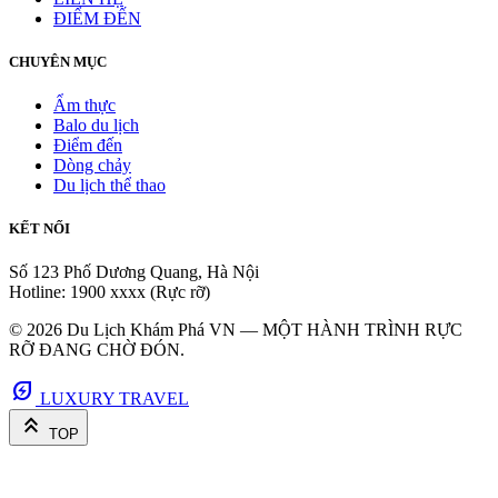
ĐIỂM ĐẾN
CHUYÊN MỤC
Ẩm thực
Balo du lịch
Điểm đến
Dòng chảy
Du lịch thể thao
KẾT NỐI
Số 123 Phố Dương Quang, Hà Nội
Hotline: 1900 xxxx (Rực rỡ)
© 2026 Du Lịch Khám Phá VN — MỘT HÀNH TRÌNH RỰC
RỠ ĐANG CHỜ ĐÓN.
energy_savings_leaf
LUXURY TRAVEL
keyboard_double_arrow_up
TOP