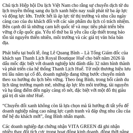
Chủ tịch Hiệp hội Du lịch Việt Nam cho rằng sự chuyển dịch từ du
lịch truyền thống sang du lịch xanh hiện nay xuất phát từ ba áp lực
và động lực lớn. Trước hết là áp lực từ thị trường và nhu cầu ngày
càng cao của du khách đối với các sản phẩm du lịch có trách nhiệm.
Bên cạnh đó là những cam kết quốc tế và mục tiêu phát triển bền
vững ở cấp quốc gia. Yếu tố thứ ba là yêu cầu cấp thiết trong bảo
tồn tài nguyên thiên nhiên, môi trường và các giá trị văn hóa bản
địa.
Phát biểu tại buổi lễ, ông Lê Quang Bình – Là Tổng Giám đốc của
khách sạn Thanh Lịch Royal Boutique Huế cho biết năm 2026 là
dấu mốc đặc biệt với doanh nghiệp khi đánh dấu 32 năm hình thành
và phát triển của hệ thống Thanh Lịch Huế. Từ một thương hiệu lưu
trú lâu năm tại cố đô, doanh nghiệp đang từng bước chuyển mình
theo xu hướng du lịch bền vững. Theo ông Bình, trong bối cảnh du
lịch tăng trưởng mạnh mẽ, những áp lực lên môi trường, tài nguyên
và hạ tầng điểm đến ngày càng rõ nét, đặc biệt với một đô thị giàu
giá trị di sản như Huế.
“Chuyển đổi xanh không còn là lựa chọn mà là hướng đi tất yếu để
doanh nghiệp nâng cao năng lực cạnh tranh và đáp ứng nhu cầu của
thế hệ du khách mới”
, ông Bình nhấn mạnh.
Các doanh nghiệp đạt chứng nhận VITA GREEN đã ghi nhận
nhiều thay đổi tích cực trong hoạt động kinh doanh, đồng thời nâng