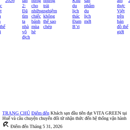
2026
lần
hứng
những
Khu
sản
ẩm
2
c
2:
cho
trải
du
phẩm
thực
Đã
những
nghiệm
lịch
du
Việt
tìm
chiếc
không
thác
lịch
trên
ta
bánh
thể sao
Đam
mới
bản
hế
nhà
mùa
chép
B’ri
đồ thế
vô
hè
giới
địch
TRANG CHỦ
Điểm đến
Khách sạn đầu tiên đạt VITA GREEN tại
Huế và câu chuyện chuyển đổi từ nhận thức đến hệ thống vận hành
beach_access
Điểm đến
Tháng 5 31, 2026