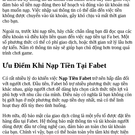
đảm bảo số tiền nạp đúng theo kế hoạch và đúng vào tài khoản mà
bạn muốn nạp. Việc nhập sai thông tin có thể dẫn đến việc tiền
không được chuyển vào tài khoản, gây khó chịu và mất thời gian
cho bạn.
Ngoài ra, trước khi nạp tiền, hãy chắc chắn rằng bạn đã đọc qua các
điều khoản và điều kiện liên quan đến việc nạp tiền tại Fa bet. Một
số phương thức có thể có phí giao dịch, hoặc thời gian xử lý lâu hơn
dự kiến. Nắm rõ thông tin này sẽ giúp bạn chủ động hơn trong quá
trình chơi game.
Ưu Điểm Khi Nạp Tiền Tại Fabet
Có rất nhiều lý do khiến việc
Nạp Tiền Fabet
trở nên hấp dẫn đối
với người chơi. Đầu tiên, Fabet hỗ trợ nhiều phương thức nạp tiền
khác nhau, giúp người chơi dễ dàng lựa chọn cách thức tiện lợi và
phù hợp với nhu cầu của mình. Điều này có nghĩa là bạn không còn
bị giới hạn ở một phương thức nạp tiền duy nhất, mà có thể linh
hoạt thay đổi tùy theo tình huống.
Hơn nữa, độ bảo mật của giao dịch cũng là một yếu tố được đặt lên
hàng đầu tại Fabet. Hệ thống bảo mật thông tin và tài khoản người
dùng được đầu tư công nghệ cao, đảm bảo an toàn cho tài khoản
của bạn. Chính vì vậy, bạn có thể hoàn toàn yên tâm khi thực hiện