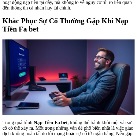
hoạt động nạp tiền tại đây, mà không lo về nguy cơ rủi ro liên quan
đến thông tin cá nhân hay tài chính.
Khắc Phục Sự Cố Thường Gặp Khi Nạp
Tiền Fa bet
Trong quá trình
Nạp Tiền Fa bet
, không thể tránh khỏi một vài sự
cố có thể xảy ra. Một trong những vấn đề phổ biến nhất là việc giao
dịch không hoàn tất do lỗi mạng hoặc sự cố từ ngân hàng. Nếu gặp