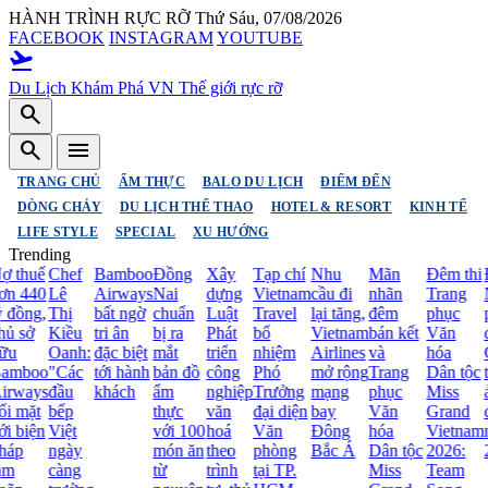
HÀNH TRÌNH RỰC RỠ
Thứ Sáu, 07/08/2026
FACEBOOK
INSTAGRAM
YOUTUBE
flight_takeoff
Du Lịch Khám Phá VN
Thế giới rực rỡ
search
search
menu
TRANG CHỦ
ẨM THỰC
BALO DU LỊCH
ĐIỂM ĐẾN
DÒNG CHẢY
DU LỊCH THỂ THAO
HOTEL & RESORT
KINH TẾ
LIFE STYLE
SPECIAL
XU HƯỚNG
Trending
ợ thuế
Chef
Bamboo
Đồng
Xây
Tạp chí
Nhu
Mãn
Đêm thi
ơn 440
Lê
Airways
Nai
dựng
Vietnam
cầu đi
nhãn
Trang
ỷ đồng,
Thị
bất ngờ
chuẩn
Luật
Travel
lại tăng,
đêm
phục
p
hủ sở
Kiều
tri ân
bị ra
Phát
bổ
Vietnam
bán kết
Văn
ữu
Oanh:
đặc biệt
mắt
triển
nhiệm
Airlines
và
hóa
amboo
"Các
tới hành
bản đồ
công
Phó
mở rộng
Trang
Dân tộc
t
irways
đầu
khách
ẩm
nghiệp
Trưởng
mạng
phục
Miss
ối mặt
bếp
thực
văn
đại diện
bay
Văn
Grand
i biện
Việt
với 100
hoá
Văn
Đông
hóa
Vietnam
háp
ngày
món ăn
theo
phòng
Bắc Á
Dân tộc
2026:
ạm
càng
từ
trình
tại TP.
Miss
Team