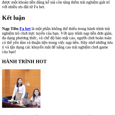
được một khoản tiền đáng kể mà còn tăng thêm trải nghiệm giải trí
với nhiều ưu đãi từ Fa bet.
Kết luận
Nạp Tiền
Fa bet
là một phần không thể thiếu trong hành trình trải
nghiệm trò chơi trực tuyến của bạn. Với quy trình nạp tiền đơn giản,
đa dạng phương thức, và chế độ bảo mật cao, người chơi hoàn toàn
có thể yên tâm và thuận tiện trong việc nạp tiền. Hãy nhớ những lưu
ý và tận dụng các khuyến mãi để nâng cao trải nghiệm chơi game
của bạn!
HÀNH TRÌNH HOT