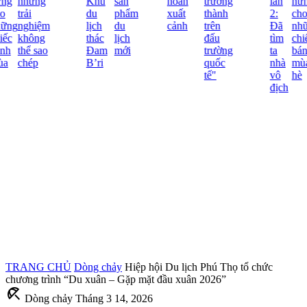
ng
những
Khu
sản
hoãn
trưởng
lần
hứn
o
trải
du
phẩm
xuất
thành
2:
cho
ững
nghiệm
lịch
du
cảnh
trên
Đã
nhữ
ếc
không
thác
lịch
đấu
tìm
chiế
nh
thể sao
Đam
mới
trường
ta
bán
a
chép
B’ri
quốc
nhà
mùa
tế"
vô
hè
địch
TRANG CHỦ
Dòng chảy
Hiệp hội Du lịch Phú Thọ tổ chức
chương trình “Du xuân – Gặp mặt đầu xuân 2026”
beach_access
Dòng chảy
Tháng 3 14, 2026