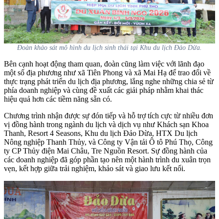
Đoàn khảo sát mô hình du lịch sinh thái tại Khu du lịch Đảo Dừa.
Bên cạnh hoạt động tham quan, đoàn cũng làm việc với lãnh đạo
một số địa phương như xã Tiên Phong và xã Mai Hạ để trao đổi về
thực trạng phát triển du lịch địa phương, lắng nghe những chia sẻ từ
phía doanh nghiệp và cùng đề xuất các giải pháp nhằm khai thác
hiệu quả hơn các tiềm năng sẵn có.
Chương trình nhận được sự đón tiếp và hỗ trợ tích cực từ nhiều đơn
vị đồng hành trong ngành du lịch và dịch vụ như Khách sạn Khoa
Thanh, Resort 4 Seasons, Khu du lịch Đảo Dừa, HTX Du lịch
Nông nghiệp Thanh Thủy, và Công ty Vận tải Ô tô Phú Thọ, Công
ty CP Thủy điện Mai Châu, Tre Nguồn Resort. Sự đồng hành của
các doanh nghiệp đã góp phần tạo nên một hành trình du xuân trọn
vẹn, kết hợp giữa trải nghiệm, khảo sát và giao lưu kết nối.