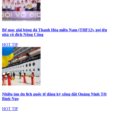
Bế mạc giải bóng đá Thanh Hóa miền Nam (THF12), gọi tên
nhà vô địch Nông Cống
HOT TIP
Nhiều tàu du lịch quốc tế đăng ký xông đất Quảng Ninh Tết
Bính Ngọ
HOT TIP