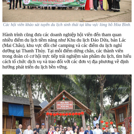
Các hội viên khảo sát tuyến du lịch sinh thái tại khu vực lòng hồ Hòa Bình.
Hành trình cũng đưa các doanh nghiệp hội viên đến tham quan
nhiều điểm du lịch tiềm năng như Khu du lịch Đảo Dừa, bản Lác
(Mai Châu), khu vực đồi chè camping và các điểm du lịch nghỉ
dưỡng tại Thanh Thủy. Tại mỗi điểm dừng chân, các thành viên
trong đoàn có cơ hội trực tiếp trải nghiệm sản phẩm du lịch, tìm hiểu
cách tổ chức dịch vụ và trao đổi với các đơn vị địa phương về định
hướng phát triển du lịch bền vững.