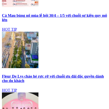
Cà Mau bùng nổ mùa lễ hội 30/4 – 1/5 với chuỗi sự kiện quy mô
lớn
HOT TIP
Fleur De Lys chào hè rực rỡ với chuỗi ưu đãi đặc quyền dành
cho du khách
HOT TIP