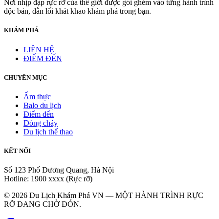
Nơi nhịp đập rực rỡ của thế giới được gói ghém vào từng hành trình
độc bản, dẫn lối khát khao khám phá trong bạn.
KHÁM PHÁ
LIÊN HỆ
ĐIỂM ĐẾN
CHUYÊN MỤC
Ẩm thực
Balo du lịch
Điểm đến
Dòng chảy
Du lịch thể thao
KẾT NỐI
Số 123 Phố Dương Quang, Hà Nội
Hotline: 1900 xxxx (Rực rỡ)
© 2026 Du Lịch Khám Phá VN — MỘT HÀNH TRÌNH RỰC
RỠ ĐANG CHỜ ĐÓN.