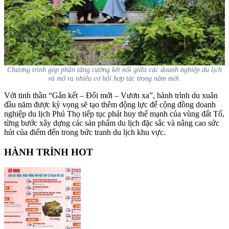
Chương trình góp phần tăng cường kết nối giữa các doanh nghiệp du lịch
và mở ra nhiều cơ hội hợp tác trong năm mới.
Với tinh thần “Gắn kết – Đổi mới – Vươn xa”, hành trình du xuân
đầu năm được kỳ vọng sẽ tạo thêm động lực để cộng đồng doanh
nghiệp du lịch Phú Thọ tiếp tục phát huy thế mạnh của vùng đất Tổ,
từng bước xây dựng các sản phẩm du lịch đặc sắc và nâng cao sức
hút của điểm đến trong bức tranh du lịch khu vực.
HÀNH TRÌNH HOT