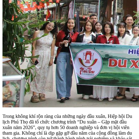
Trong không khí rộn ràng của những ngày đầu xuân, Hiệp hội Du
lịch Phú Thọ đã tổ chức chương trình “Du xuân – Gặp mặt đầu
xuân năm 2026”, quy tụ hơn 50 doanh nghiệp và đơn vị hội viên
tham gia. Không chỉ là dịp gặp gỡ đầu năm của cộng đồng làm du
lịch, chương trình còn trở thành hành trình trải nghiệm và khảo sát