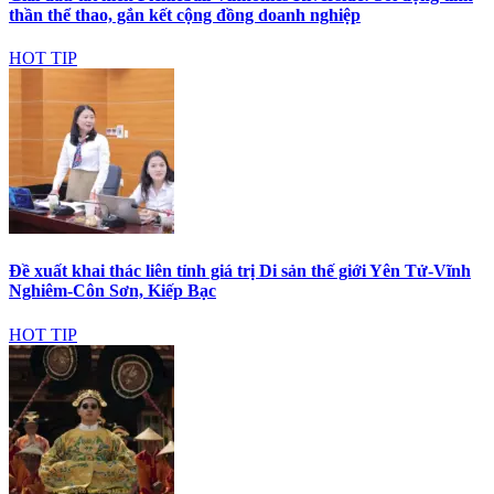
thần thể thao, gắn kết cộng đồng doanh nghiệp
HOT TIP
Đề xuất khai thác liên tỉnh giá trị Di sản thế giới Yên Tử-Vĩnh
Nghiêm-Côn Sơn, Kiếp Bạc
HOT TIP