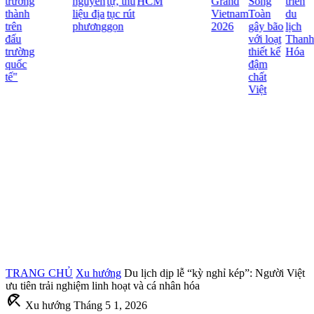
trưởng
nguyên
tự, thủ
HCM
Grand
Song
triển
thành
liệu địa
tục rút
Vietnam
Toàn
du
trên
phương
gọn
2026
gây bão
lịch
đấu
với loạt
Thanh
trường
thiết kế
Hóa
quốc
đậm
tế"
chất
Việt
TRANG CHỦ
Xu hướng
Du lịch dịp lễ “kỳ nghỉ kép”: Người Việt
ưu tiên trải nghiệm linh hoạt và cá nhân hóa
beach_access
Xu hướng
Tháng 5 1, 2026