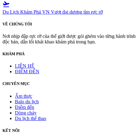
flight_takeoff
Du Lịch Khám Phá VN
Vượt đại dương tìm rực rỡ
VỀ CHÚNG TÔI
Nơi nhịp đập rực rỡ của thế giới được gói ghém vào từng hành trình
độc bản, dẫn lối khát khao khám phá trong bạn.
KHÁM PHÁ
LIÊN HỆ
ĐIỂM ĐẾN
CHUYÊN MỤC
Ẩm thực
Balo du lịch
Điểm đến
Dòng chảy
Du lịch thể thao
KẾT NỐI