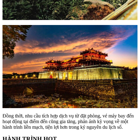
Đồng thời, nhu cầu tích hợp dịch vụ từ đặt phòng, vé máy bay đến
hoạt động tại điểm đến cũng gia tăng, phản ánh kỳ vọng về một
hành trình liền mạch, tiện lợi hơn trong kỷ nguyên du lịch số.
HÀNH TRÌNH HOT