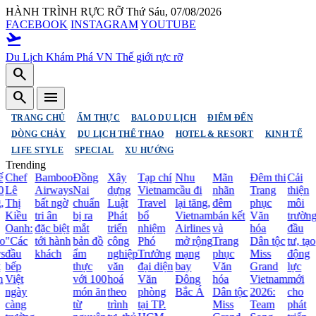
HÀNH TRÌNH RỰC RỠ
Thứ Sáu, 07/08/2026
FACEBOOK
INSTAGRAM
YOUTUBE
flight_takeoff
Du Lịch Khám Phá VN
Thế giới rực rỡ
search
search
menu
TRANG CHỦ
ẨM THỰC
BALO DU LỊCH
ĐIỂM ĐẾN
DÒNG CHẢY
DU LỊCH THỂ THAO
HOTEL & RESORT
KINH TẾ
LIFE STYLE
SPECIAL
XU HƯỚNG
Trending
Chef
Bamboo
Đồng
Xây
Tạp chí
Nhu
Mãn
Đêm thi
Cải
0
Lê
Airways
Nai
dựng
Vietnam
cầu đi
nhãn
Trang
thiện
,
Thị
bất ngờ
chuẩn
Luật
Travel
lại tăng,
đêm
phục
môi
Kiều
tri ân
bị ra
Phát
bổ
Vietnam
bán kết
Văn
trường
Oanh:
đặc biệt
mắt
triển
nhiệm
Airlines
và
hóa
đầu
o
"Các
tới hành
bản đồ
công
Phó
mở rộng
Trang
Dân tộc
tư, tạo
s
đầu
khách
ẩm
nghiệp
Trưởng
mạng
phục
Miss
động
bếp
thực
văn
đại diện
bay
Văn
Grand
lực
Việt
với 100
hoá
Văn
Đông
hóa
Vietnam
mới
ngày
món ăn
theo
phòng
Bắc Á
Dân tộc
2026:
cho
càng
từ
trình
tại TP.
Miss
Team
phát