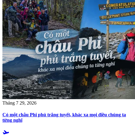
Tháng 7 29, 2026
Có một châu Phi phủ trắng tuyết, khác xa mọi điều chúng ta
từng nghĩ
flight_takeoff