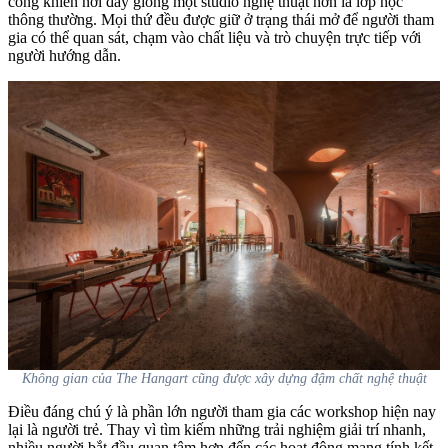
công khiến nơi đây giống một studio nghệ thuật hơn là lớp học
thông thường. Mọi thứ đều được giữ ở trạng thái mở để người tham
gia có thể quan sát, chạm vào chất liệu và trò chuyện trực tiếp với
người hướng dẫn.
Không gian của The Hangart cũng được xây dựng đậm chất nghệ thuật
Điều đáng chú ý là phần lớn người tham gia các workshop hiện nay
lại là người trẻ. Thay vì tìm kiếm những trải nghiệm giải trí nhanh,
nhiều người bắt đầu quan tâm hơn đến các hoạt động mang tính kết