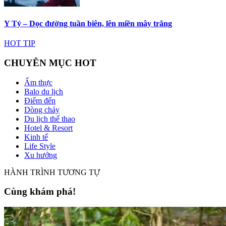
Y Tý – Dọc đường tuần biên, lên miền mây trắng
HOT TIP
CHUYÊN MỤC HOT
Ẩm thực
Balo du lịch
Điểm đến
Dòng chảy
Du lịch thể thao
Hotel & Resort
Kinh tế
Life Style
Xu hướng
HÀNH TRÌNH TƯƠNG TỰ
Cùng khám phá!