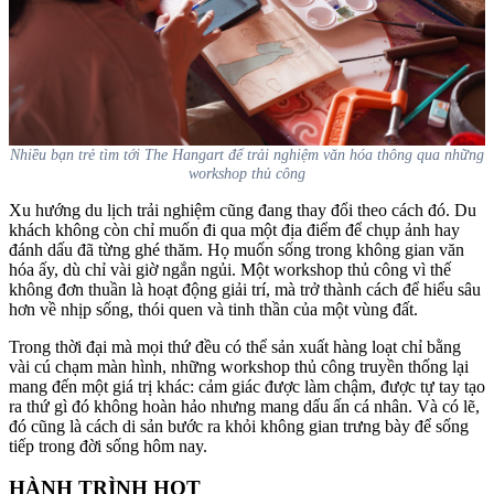
Nhiều bạn trẻ tìm tới The Hangart để trải nghiệm văn hóa thông qua những
workshop thủ công
Xu hướng du lịch trải nghiệm cũng đang thay đổi theo cách đó. Du
khách không còn chỉ muốn đi qua một địa điểm để chụp ảnh hay
đánh dấu đã từng ghé thăm. Họ muốn sống trong không gian văn
hóa ấy, dù chỉ vài giờ ngắn ngủi. Một workshop thủ công vì thế
không đơn thuần là hoạt động giải trí, mà trở thành cách để hiểu sâu
hơn về nhịp sống, thói quen và tinh thần của một vùng đất.
Trong thời đại mà mọi thứ đều có thể sản xuất hàng loạt chỉ bằng
vài cú chạm màn hình, những workshop thủ công truyền thống lại
mang đến một giá trị khác: cảm giác được làm chậm, được tự tay tạo
ra thứ gì đó không hoàn hảo nhưng mang dấu ấn cá nhân. Và có lẽ,
đó cũng là cách di sản bước ra khỏi không gian trưng bày để sống
tiếp trong đời sống hôm nay.
HÀNH TRÌNH HOT