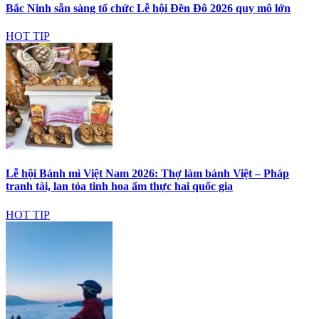
Bắc Ninh sẵn sàng tổ chức Lễ hội Đền Đô 2026 quy mô lớn
HOT TIP
Lễ hội Bánh mì Việt Nam 2026: Thợ làm bánh Việt – Pháp
tranh tài, lan tỏa tinh hoa ẩm thực hai quốc gia
HOT TIP