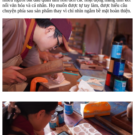
nối văn hóa và cá nhân. Họ muốn được tự tay làm, được hiểu câu
chuyện phía sau sản phẩm thay vì chỉ nhìn ngắm bề mặt hoàn thiện.