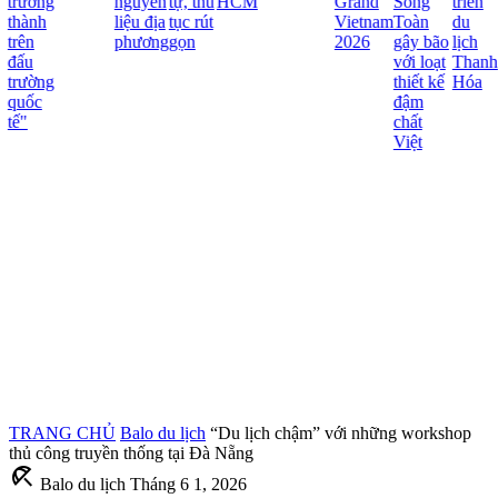
trưởng
nguyên
tự, thủ
HCM
Grand
Song
triển
thành
liệu địa
tục rút
Vietnam
Toàn
du
trên
phương
gọn
2026
gây bão
lịch
đấu
với loạt
Thanh
trường
thiết kế
Hóa
quốc
đậm
tế"
chất
Việt
TRANG CHỦ
Balo du lịch
“Du lịch chậm” với những workshop
thủ công truyền thống tại Đà Nẵng
beach_access
Balo du lịch
Tháng 6 1, 2026