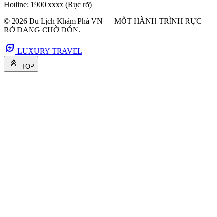
Hotline: 1900 xxxx (Rực rỡ)
© 2026 Du Lịch Khám Phá VN — MỘT HÀNH TRÌNH RỰC
RỠ ĐANG CHỜ ĐÓN.
energy_savings_leaf
LUXURY TRAVEL
keyboard_double_arrow_up
TOP