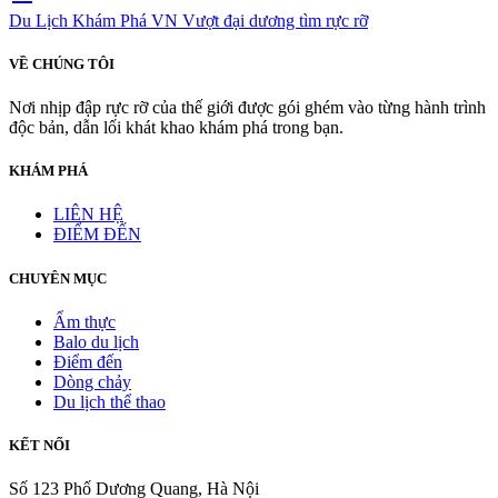
Du Lịch Khám Phá VN
Vượt đại dương tìm rực rỡ
VỀ CHÚNG TÔI
Nơi nhịp đập rực rỡ của thế giới được gói ghém vào từng hành trình
độc bản, dẫn lối khát khao khám phá trong bạn.
KHÁM PHÁ
LIÊN HỆ
ĐIỂM ĐẾN
CHUYÊN MỤC
Ẩm thực
Balo du lịch
Điểm đến
Dòng chảy
Du lịch thể thao
KẾT NỐI
Số 123 Phố Dương Quang, Hà Nội