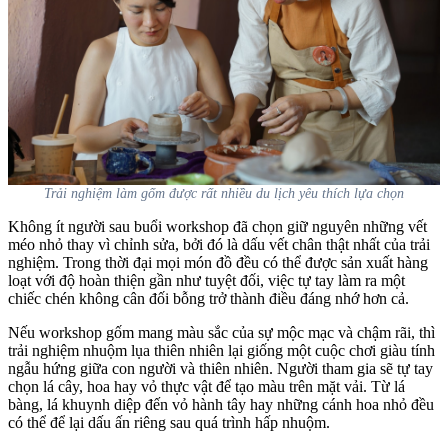
Trải nghiệm làm gốm được rất nhiều du lịch yêu thích lựa chọn
Không ít người sau buổi workshop đã chọn giữ nguyên những vết
méo nhỏ thay vì chỉnh sửa, bởi đó là dấu vết chân thật nhất của trải
nghiệm. Trong thời đại mọi món đồ đều có thể được sản xuất hàng
loạt với độ hoàn thiện gần như tuyệt đối, việc tự tay làm ra một
chiếc chén không cân đối bỗng trở thành điều đáng nhớ hơn cả.
Nếu workshop gốm mang màu sắc của sự mộc mạc và chậm rãi, thì
trải nghiệm nhuộm lụa thiên nhiên lại giống một cuộc chơi giàu tính
ngẫu hứng giữa con người và thiên nhiên. Người tham gia sẽ tự tay
chọn lá cây, hoa hay vỏ thực vật để tạo màu trên mặt vải. Từ lá
bàng, lá khuynh diệp đến vỏ hành tây hay những cánh hoa nhỏ đều
có thể để lại dấu ấn riêng sau quá trình hấp nhuộm.