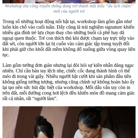
Workshop thủ công truyền thống đang trở thành một kiểu “du lịch chậm”
mới của người trẻ
Trong số những hoạt động nổi bật tại, workshop làm gốm gần như
luôn kín chỗ vào cuối tuần. Đây cũng là trải nghiệm signature khiến
nhiều gia đình trẻ lựa chọn thay cho những buổi cà phê hay dã
ngoại quen thuộc. Trẻ con thích thú khi được chạm tay trực tiếp vào
đất sét, còn người lớn lại bị cuốn vào cảm giác tập trung tuyệt đối
khi phải giữ cho khối đất mềm không đổ xuống giữa vòng quay liên
tục.
Làm gốm tưởng đơn giản nhưng lại đòi hỏi sự kiên nhẫn đáng ngạc
nhiên. Chỉ cần bàn tay lệch nhẹ, chiếc cốc đang thành hình có thể
méo đi trong vài giây. Nhiều người bật cười khi sản phẩm đầu tiên
không giống tưởng tượng, nhưng cũng chính sự không hoàn hảo ấy
lại tạo nên sức hút đặc biệt của workshop. Mỗi dấu vân tay còn in
trên đất, mỗi đường cong hơi lệch đều khiến món đồ mang cảm giác
rất cá nhân, rất “người làm”.