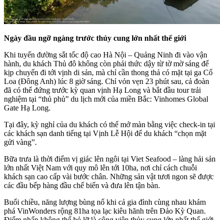
Ngày đầu ngỡ ngàng trước thủy cung lớn nhất thế giới
Khi tuyến đường sắt tốc độ cao Hà Nội – Quảng Ninh đi vào vận
hành, du khách Thủ đô không còn phải thức dậy từ tờ mờ sáng để
kịp chuyến đi tới vịnh di sản, mà chỉ cần thong thả có mặt tại ga Cổ
Loa (Đông Anh) lúc 8 giờ sáng. Chỉ vỏn vẹn 23 phút sau, cả đoàn
đã có thể đứng trước kỳ quan vịnh Hạ Long và bắt đầu tour trải
nghiệm tại “thủ phủ” du lịch mới của miền Bắc: Vinhomes Global
Gate Hạ Long.
Tại đây, kỳ nghỉ của du khách có thể mở màn bằng việc check-in tại
các khách sạn danh tiếng tại Vịnh Lễ Hội để du khách “chọn mặt
gửi vàng”.
Bữa trưa là thời điểm vị giác lên ngôi tại Viet Seafood – làng hải sản
lớn nhất Việt Nam với quy mô lên tới 10ha, nơi chỉ cách chuỗi
khách sạn cao cấp vài bước chân. Những sản vật tươi ngon sẽ được
các đầu bếp hàng đầu chế biến và đưa lên tận bàn.
Buổi chiều, năng lượng bùng nổ khi cả gia đình cùng nhau khám
phá VinWonders rộng 81ha tọa lạc kiêu hãnh trên Đảo Kỳ Quan.
Điểm nhấn không thể bỏ lỡ là công viên thủy cung lớn nhất thế giới