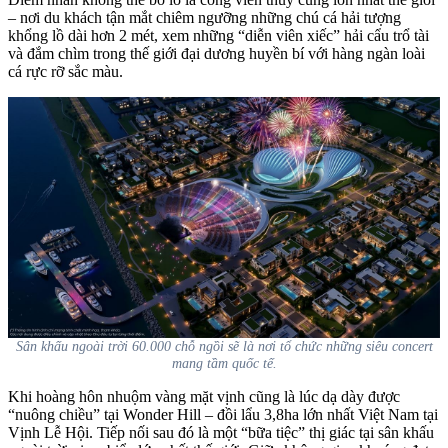
– nơi du khách tận mắt chiêm ngưỡng những chú cá hải tượng
khổng lồ dài hơn 2 mét, xem những “diễn viên xiếc” hải cẩu trổ tài
và đắm chìm trong thế giới đại dương huyền bí với hàng ngàn loài
cá rực rỡ sắc màu.
Sân khấu ngoài trời 60.000 chỗ ngồi sẽ là nơi tổ chức những siêu concert
mang tầm quốc tế.
Khi hoàng hôn nhuộm vàng mặt vịnh cũng là lúc dạ dày được
“nuông chiều” tại Wonder Hill – đồi lẩu 3,8ha lớn nhất Việt Nam tại
Vịnh Lễ Hội. Tiếp nối sau đó là một “bữa tiệc” thị giác tại sân khấu