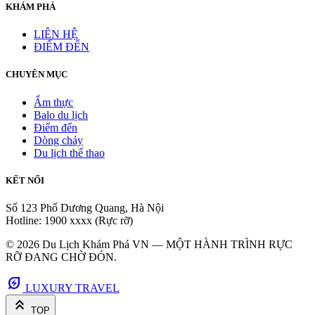
KHÁM PHÁ
LIÊN HỆ
ĐIỂM ĐẾN
CHUYÊN MỤC
Ẩm thực
Balo du lịch
Điểm đến
Dòng chảy
Du lịch thể thao
KẾT NỐI
Số 123 Phố Dương Quang, Hà Nội
Hotline: 1900 xxxx (Rực rỡ)
© 2026 Du Lịch Khám Phá VN — MỘT HÀNH TRÌNH RỰC
RỠ ĐANG CHỜ ĐÓN.
energy_savings_leaf
LUXURY TRAVEL
keyboard_double_arrow_up
TOP