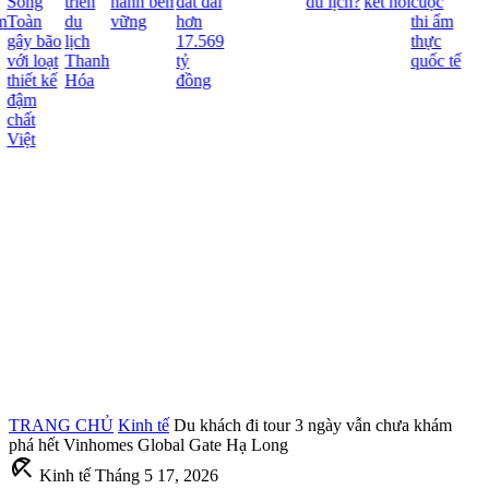
Song
triển
hành bền
đất đai
du lịch?
kết nối
cuộc
m
Toàn
du
vững
hơn
thi ẩm
gây bão
lịch
17.569
thực
với loạt
Thanh
tỷ
quốc tế
thiết kế
Hóa
đồng
đậm
chất
Việt
TRANG CHỦ
Kinh tế
Du khách đi tour 3 ngày vẫn chưa khám
phá hết Vinhomes Global Gate Hạ Long
beach_access
Kinh tế
Tháng 5 17, 2026