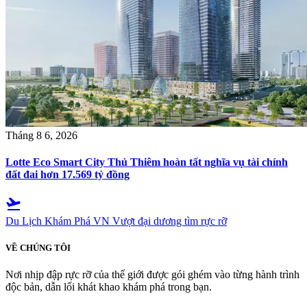
Tháng 8 6, 2026
Lotte Eco Smart City Thủ Thiêm hoàn tất nghĩa vụ tài chính
đất đai hơn 17.569 tỷ đồng
flight_takeoff
Du Lịch Khám Phá VN
Vượt đại dương tìm rực rỡ
VỀ CHÚNG TÔI
Nơi nhịp đập rực rỡ của thế giới được gói ghém vào từng hành trình
độc bản, dẫn lối khát khao khám phá trong bạn.