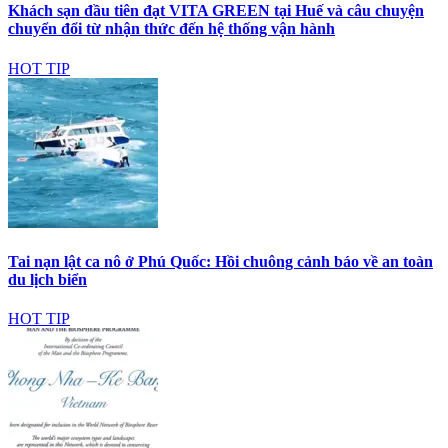
Khách sạn đầu tiên đạt VITA GREEN tại Huế và câu chuyện
chuyển đổi từ nhận thức đến hệ thống vận hành
HOT TIP
Tai nạn lật ca nô ở Phú Quốc: Hồi chuông cảnh báo về an toàn
du lịch biển
HOT TIP