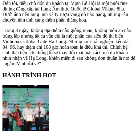
Đến tối, điều chờ đón du khách tại Vịnh Lễ Hội là một buổi fine
dining đẳng cấp tại Làng Ẩm thực Quốc tế Global Village 8ha.
Dưới ánh nến lung linh và ly rượu vang đỏ hảo hạng, những câu
chuyện tâm tình càng thêm phần thăng hoa.
Trong 3 ngày, không địa điểm nào giống nhau, không món ăn nào
trùng lặp nhưng tất cả vẫn chỉ là một phần của siêu đô thị biển
Vinhomes Global Gate Hạ Long. Những tour trải nghiệm kéo dài
84, 96, hay thậm chí 108 giờ hoàn toàn là điều khả thi. Chính hệ
sinh thái tiện ích khổng lồ sẽ thay đổi mãi mãi cách mà du khách
nhìn nhận về Hạ Long, khiến miền di sản không đơn thuần là nơi để
“ngắm Vịnh rồi về”.
HÀNH TRÌNH HOT