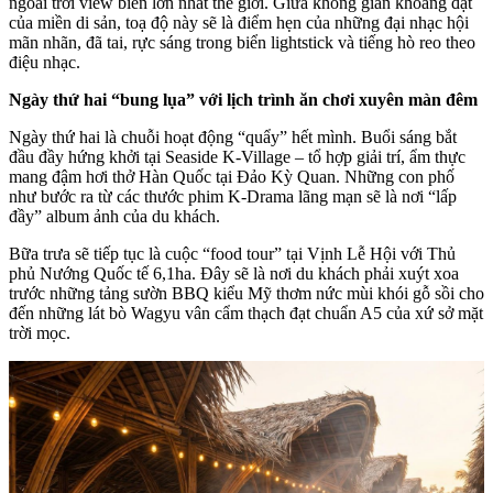
ngoài trời view biển lớn nhất thế giới. Giữa không gian khoáng đạt
của miền di sản, toạ độ này sẽ là điểm hẹn của những đại nhạc hội
mãn nhãn, đã tai, rực sáng trong biển lightstick và tiếng hò reo theo
điệu nhạc.
Ngày thứ hai “bung lụa” với lịch trình ăn chơi xuyên màn đêm
Ngày thứ hai là chuỗi hoạt động “quẩy” hết mình. Buổi sáng bắt
đầu đầy hứng khởi tại Seaside K-Village – tổ hợp giải trí, ẩm thực
mang đậm hơi thở Hàn Quốc tại Đảo Kỳ Quan. Những con phố
như bước ra từ các thước phim K-Drama lãng mạn sẽ là nơi “lấp
đầy” album ảnh của du khách.
Bữa trưa sẽ tiếp tục là cuộc “food tour” tại Vịnh Lễ Hội với Thủ
phủ Nướng Quốc tế 6,1ha. Đây sẽ là nơi du khách phải xuýt xoa
trước những tảng sườn BBQ kiểu Mỹ thơm nức mùi khói gỗ sồi cho
đến những lát bò Wagyu vân cẩm thạch đạt chuẩn A5 của xứ sở mặt
trời mọc.