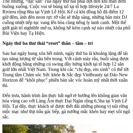
Thế nhưng, “đặc sản” của ngày thứ hai phải đợi đến khi màn đêm
buông xuống. Cuộc vui sẽ bùng nổ tại tổ hợp lifestyle 24/7 La
Riviera rộng 8ha tại Vịnh Lễ Hội. Kể cả khi đồng hồ đã điểm 12
giờ đêm, ánh đèn neon rực rỡ vẫn sẽ thắp sáng, những bản mix DJ
cuồng nhiệt tiếp tục vang lên hòa cùng tiếng ly lanh canh. Một thế
giới giải trí nightlife mở ra, không hề kém cạnh sự náo nhiệt của phố
Bùi Viện hay Tạ Hiện.
Ngày thứ ba thư thái “reset” thân – tâm – trí
Sau hai ngày bung xõa hết mình, ngày thứ ba là khoảng lặng để tái
tạo năng lượng từ sâu bên trong. Với cánh mày râu, buổi sáng được
khởi động bằng những cú swing đầy hứng khởi tại tổ hợp 12 sân
golf lớn nhất Việt Nam. Trong khi các “chị đẹp, em xinh” có thể tới
Trung tâm Chăm sóc Sức khỏe & Sắc đẹp VinBeauty tại Đảo New
Horizon để “khôi phục” phiên bản sắc vóc hoàn mỹ nhất thời xuân
thì.
Đến trưa, hành trình ẩm thực bất ngờ rẽ hướng lên không gian văn
hóa vùng cao với Làng Ẩm thực Đại Ngàn rộng 6,5ha tại Vịnh Lễ
Hội. Tại đây, thực khách sẽ được thết đãi những phong vị núi rừng
mộc mạc như thịt trâu gác bếp, gà nướng mắc khén hay mẹt xôi ngũ
sắc.