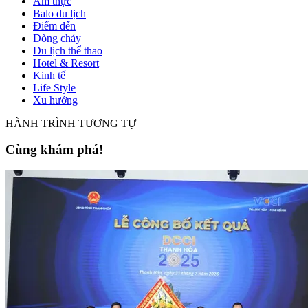
Ẩm thực
Balo du lịch
Điểm đến
Dòng chảy
Du lịch thể thao
Hotel & Resort
Kinh tế
Life Style
Xu hướng
HÀNH TRÌNH TƯƠNG TỰ
Cùng khám phá!