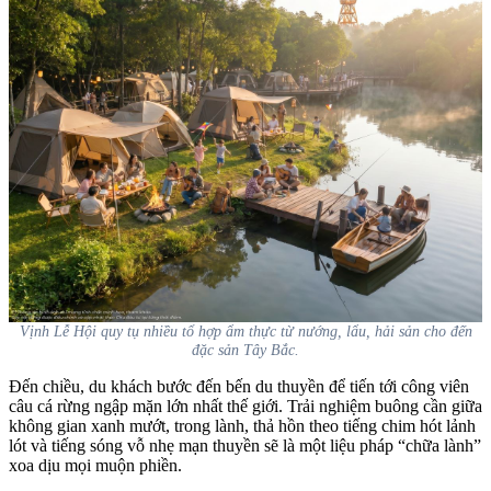
Vịnh Lễ Hội quy tụ nhiều tổ hợp ẩm thực từ nướng, lẩu, hải sản cho đến
đặc sản Tây Bắc.
Đến chiều, du khách bước đến bến du thuyền để tiến tới công viên
câu cá rừng ngập mặn lớn nhất thế giới. Trải nghiệm buông cần giữa
không gian xanh mướt, trong lành, thả hồn theo tiếng chim hót lảnh
lót và tiếng sóng vỗ nhẹ mạn thuyền sẽ là một liệu pháp “chữa lành”
xoa dịu mọi muộn phiền.