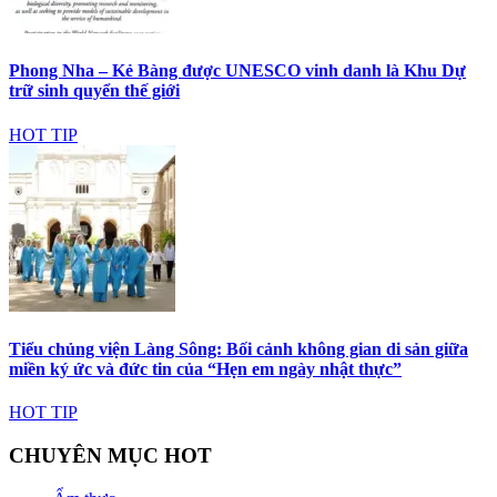
Phong Nha – Kẻ Bàng được UNESCO vinh danh là Khu Dự
trữ sinh quyển thế giới
HOT TIP
Tiểu chủng viện Làng Sông: Bối cảnh không gian di sản giữa
miền ký ức và đức tin của “Hẹn em ngày nhật thực”
HOT TIP
CHUYÊN MỤC HOT