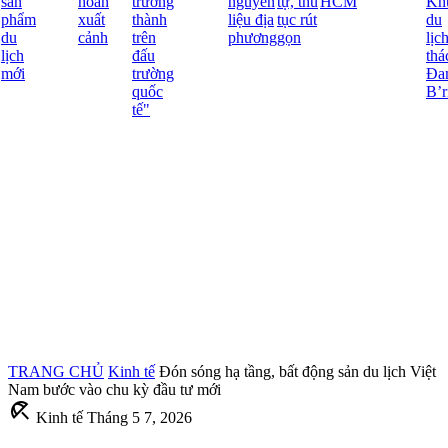
sản
hoãn
trưởng
nguyên
tự, thủ
HCM
Kh
phẩm
xuất
thành
liệu địa
tục rút
du
du
cảnh
trên
phương
gọn
lịch
lịch
đấu
thá
mới
trường
Đa
quốc
B’ri
tế"
TRANG CHỦ
Kinh tế
Đón sóng hạ tầng, bất động sản du lịch Việt
Nam bước vào chu kỳ đầu tư mới
beach_access
Kinh tế
Tháng 5 7, 2026