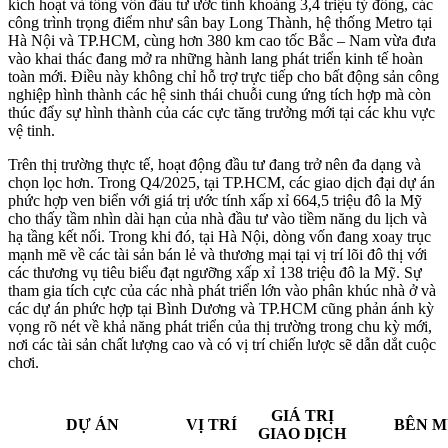
kích hoạt và tổng vốn đầu tư ước tính khoảng 3,4 triệu tỷ đồng, các
công trình trọng điểm như sân bay Long Thành, hệ thống Metro tại
Hà Nội và TP.HCM, cùng hơn 380 km cao tốc Bắc – Nam vừa đưa
vào khai thác đang mở ra những hành lang phát triển kinh tế hoàn
toàn mới. Điều này không chỉ hỗ trợ trực tiếp cho bất động sản công
nghiệp hình thành các hệ sinh thái chuỗi cung ứng tích hợp mà còn
thúc đẩy sự hình thành của các cực tăng trưởng mới tại các khu vực
vệ tinh.
Trên thị trường thực tế, hoạt động đầu tư đang trở nên đa dạng và
chọn lọc hơn. Trong Q4/2025, tại TP.HCM, các giao dịch đại dự án
phức hợp ven biển với giá trị ước tính xấp xỉ 664,5 triệu đô la Mỹ
cho thấy tầm nhìn dài hạn của nhà đầu tư vào tiềm năng du lịch và
hạ tầng kết nối. Trong khi đó, tại Hà Nội, dòng vốn đang xoay trục
mạnh mẽ về các tài sản bán lẻ và thương mại tại vị trí lõi đô thị với
các thương vụ tiêu biểu đạt ngưỡng xấp xỉ 138 triệu đô la Mỹ. Sự
tham gia tích cực của các nhà phát triển lớn vào phân khúc nhà ở và
các dự án phức hợp tại Bình Dương và TP.HCM cũng phản ánh kỳ
vọng rõ nét về khả năng phát triển của thị trường trong chu kỳ mới,
nơi các tài sản chất lượng cao và có vị trí chiến lược sẽ dẫn dắt cuộc
chơi.
GIÁ TRỊ
DỰ ÁN
VỊ TRÍ
BÊN 
GIAO DỊCH