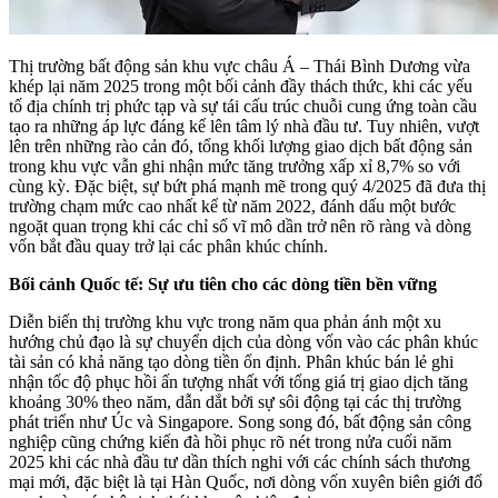
Thị trường bất động sản khu vực châu Á – Thái Bình Dương vừa
khép lại năm 2025 trong một bối cảnh đầy thách thức, khi các yếu
tố địa chính trị phức tạp và sự tái cấu trúc chuỗi cung ứng toàn cầu
tạo ra những áp lực đáng kể lên tâm lý nhà đầu tư.
Tuy nhiên, vượt
lên trên những rào cản đó, tổng khối lượng giao dịch bất động sản
trong khu vực vẫn ghi nhận mức tăng trưởng xấp xỉ 8,7% so với
cùng kỳ. Đặc biệt, sự bứt phá mạnh mẽ trong quý 4/2025 đã đưa thị
trường chạm mức cao nhất kể từ năm 2022, đánh dấu một bước
ngoặt quan trọng khi các chỉ số vĩ mô dần trở nên rõ ràng và dòng
vốn bắt đầu quay trở lại các phân khúc chính.
Bối cảnh Quốc tế: Sự ưu tiên cho các dòng tiền bền vững
Diễn biến thị trường khu vực trong năm qua phản ánh một xu
hướng chủ đạo là sự chuyển dịch của dòng vốn vào các phân khúc
tài sản có khả năng tạo dòng tiền ổn định. Phân khúc bán lẻ ghi
nhận tốc độ phục hồi ấn tượng nhất với tổng giá trị giao dịch tăng
khoảng 30% theo năm, dẫn dắt bởi sự sôi động tại các thị trường
phát triển như Úc và Singapore. Song song đó, bất động sản công
nghiệp cũng chứng kiến đà hồi phục rõ nét trong nửa cuối năm
2025 khi các nhà đầu tư dần thích nghi với các chính sách thương
mại mới, đặc biệt là tại Hàn Quốc, nơi dòng vốn xuyên biên giới đổ