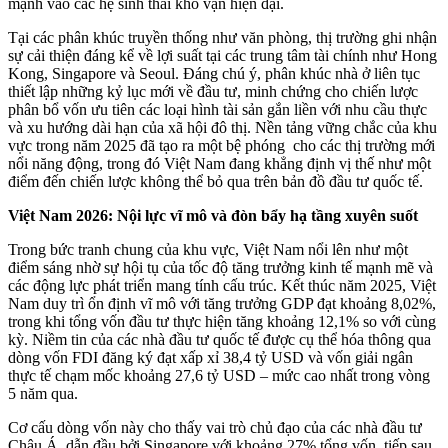
mạnh vào các hệ sinh thái kho vận hiện đại.
Tại các phân khúc truyền thống như văn phòng, thị trường ghi nhận
sự cải thiện đáng kể về lợi suất tại các trung tâm tài chính như Hong
Kong, Singapore và Seoul. Đáng chú ý, phân khúc nhà ở liên tục
thiết lập những kỷ lục mới về đầu tư, minh chứng cho chiến lược
phân bổ vốn ưu tiên các loại hình tài sản gắn liền với nhu cầu thực
và xu hướng dài hạn của xã hội đô thị. Nền tảng vững chắc của khu
vực trong năm 2025 đã tạo ra một bệ phóng cho các thị trường mới
nổi năng động, trong đó Việt Nam đang khẳng định vị thế như một
điểm đến chiến lược không thể bỏ qua trên bản đồ đầu tư quốc tế.
Việt Nam 2026: Nội lực vĩ mô và đòn bẩy hạ tầng xuyên suốt
Trong bức tranh chung của khu vực, Việt Nam nổi lên như một
điểm sáng nhờ sự hội tụ của tốc độ tăng trưởng kinh tế mạnh mẽ và
các động lực phát triển mang tính cấu trúc. Kết thúc năm 2025, Việt
Nam duy trì ổn định vĩ mô với tăng trưởng GDP đạt khoảng 8,02%,
trong khi tổng vốn đầu tư thực hiện tăng khoảng 12,1% so với cùng
kỳ. Niềm tin của các nhà đầu tư quốc tế được cụ thể hóa thông qua
dòng vốn FDI đăng ký đạt xấp xỉ 38,4 tỷ USD và vốn giải ngân
thực tế chạm mốc khoảng 27,6 tỷ USD – mức cao nhất trong vòng
5 năm qua.
Cơ cấu dòng vốn này cho thấy vai trò chủ đạo của các nhà đầu tư
Châu Á, dẫn đầu bởi Singapore với khoảng 27% tổng vốn, tiếp sau