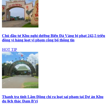
Chủ đầu tư Khu nghỉ dưỡng Biển Đá Vàng bị phạt 242,5 triệu
đồng vì hàng loạt vi phạm công bố thông tin
HOT TIP
Thanh tra tỉnh Lâm Đồng chỉ ra loạt sai phạm tại Dự án Khu
du lịch thác Đam B’ri