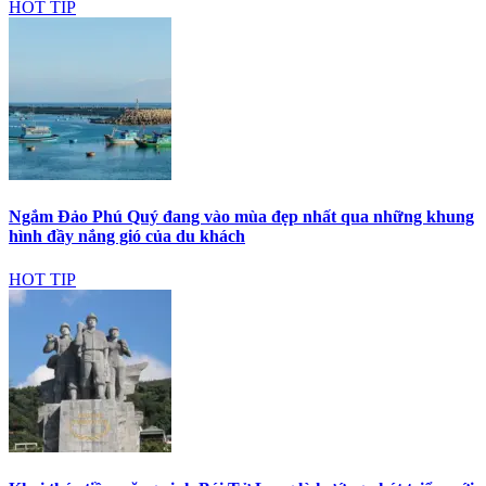
HOT TIP
Ngắm Đảo Phú Quý đang vào mùa đẹp nhất qua những khung
hình đầy nắng gió của du khách
HOT TIP