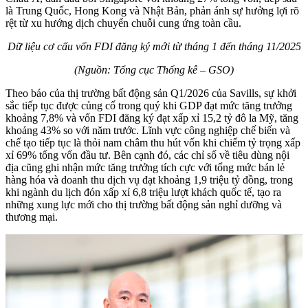
là Trung Quốc, Hong Kong và Nhật Bản, phản ánh sự hưởng lợi rõ
rệt từ xu hướng dịch chuyển chuỗi cung ứng toàn cầu.
Dữ liệu cơ cấu vốn FDI đăng ký mới từ tháng 1 đến tháng 11/2025
(Nguồn: Tổng cục Thống kê – GSO)
Theo báo của thị trường bất động sản Q1/2026 của Savills, sự khởi
sắc tiếp tục được củng cố trong quý khi GDP đạt mức tăng trưởng
khoảng 7,8% và vốn FDI đăng ký đạt xấp xỉ 15,2 tỷ đô la Mỹ, tăng
khoảng 43% so với năm trước. Lĩnh vực công nghiệp chế biến và
chế tạo tiếp tục là thỏi nam châm thu hút vốn khi chiếm tỷ trọng xấp
xỉ 69% tổng vốn đầu tư. Bên cạnh đó, các chỉ số về tiêu dùng nội
địa cũng ghi nhận mức tăng trưởng tích cực với tổng mức bán lẻ
hàng hóa và doanh thu dịch vụ đạt khoảng 1,9 triệu tỷ đồng, trong
khi ngành du lịch đón xấp xỉ 6,8 triệu lượt khách quốc tế, tạo ra
những xung lực mới cho thị trường bất động sản nghỉ dưỡng và
thương mại.