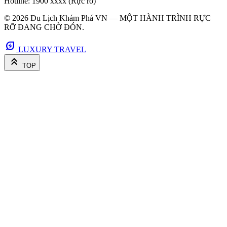
Hotline: 1900 xxxx (Rực rỡ)
© 2026 Du Lịch Khám Phá VN — MỘT HÀNH TRÌNH RỰC
RỠ ĐANG CHỜ ĐÓN.
energy_savings_leaf
LUXURY TRAVEL
keyboard_double_arrow_up
TOP