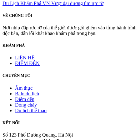
Du Lịch Khám Phá VN
Vượt đại dương tìm rực rỡ
VỀ CHÚNG TÔI
Nơi nhịp đập rực rỡ của thế giới được gói ghém vào từng hành trình
độc bản, dẫn lối khát khao khám phá trong bạn.
KHÁM PHÁ
LIÊN HỆ
ĐIỂM ĐẾN
CHUYÊN MỤC
Ẩm thực
Balo du lịch
Điểm đến
Dòng chảy
Du lịch thể thao
KẾT NỐI
Số 123 Phố Dương Quang, Hà Nội