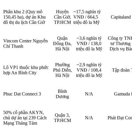
Phân khu 2 (Quy mô
Huyện
~17,5 nghìn tỷ
150,45 ha), dự án Khu
Cần Giờ,
VNĐ / 664,5
Capitaland
đô thị du lịch Cần Giờ
TP.HCM
triệu đô la Mỹ
Quận
~3,6 nghìn tỷ
Công ty T
Vincom Center Nguyễn
Đống Đa,
VNĐ / 138,0
tư Thương 
Chí Thanh
Hà Nội
triệu đô la Mỹ
Dịch vụ Bả
Phường
~2,9 nghìn tỷ
Lô VP1 thuộc khu phức
Phú Diễn,
VNĐ / 108,4
Tập đoàn 
hợp An Bình City
Hà Nội
triệu đô la Mỹ
Bình
Phuc Dat Connect 3
N/A
Gamuda 
Dương
50% cổ phần AKYN,
Quận 3,
chủ dự án tại 239 Cách
N/A
Phát Đạt Cor
TP.HCM
Mạng Tháng Tám