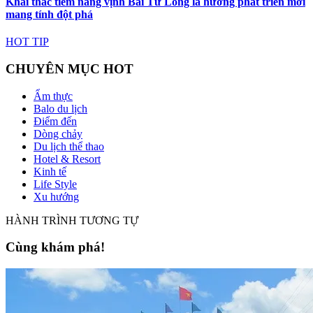
Khai thác tiềm năng vịnh Bái Tử Long là hướng phát triển mới
mang tính đột phá
HOT TIP
CHUYÊN MỤC HOT
Ẩm thực
Balo du lịch
Điểm đến
Dòng chảy
Du lịch thể thao
Hotel & Resort
Kinh tế
Life Style
Xu hướng
HÀNH TRÌNH TƯƠNG TỰ
Cùng khám phá!