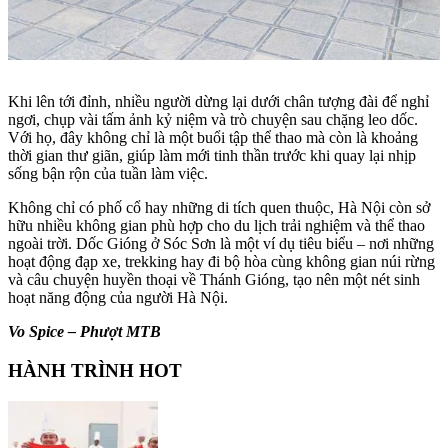
Khi lên tới đỉnh, nhiều người dừng lại dưới chân tượng đài để nghỉ
ngơi, chụp vài tấm ảnh kỷ niệm và trò chuyện sau chặng leo dốc.
Với họ, đây không chỉ là một buổi tập thể thao mà còn là khoảng
thời gian thư giãn, giúp làm mới tinh thần trước khi quay lại nhịp
sống bận rộn của tuần làm việc.
Không chỉ có phố cổ hay những di tích quen thuộc, Hà Nội còn sở
hữu nhiều không gian phù hợp cho du lịch trải nghiệm và thể thao
ngoài trời. Dốc Gióng ở Sóc Sơn là một ví dụ tiêu biểu – nơi những
hoạt động đạp xe, trekking hay đi bộ hòa cùng không gian núi rừng
và câu chuyện huyền thoại về Thánh Gióng, tạo nên một nét sinh
hoạt năng động của người Hà Nội.
Vo Spice – Phượt MTB
HÀNH TRÌNH HOT