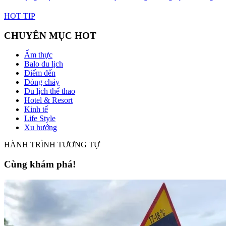
HOT TIP
CHUYÊN MỤC HOT
Ẩm thực
Balo du lịch
Điểm đến
Dòng chảy
Du lịch thể thao
Hotel & Resort
Kinh tế
Life Style
Xu hướng
HÀNH TRÌNH TƯƠNG TỰ
Cùng khám phá!