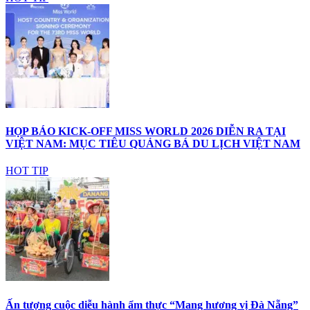
HỌP BÁO KICK-OFF MISS WORLD 2026 DIỄN RA TẠI
VIỆT NAM: MỤC TIÊU QUẢNG BÁ DU LỊCH VIỆT NAM
HOT TIP
Ấn tượng cuộc diễu hành ẩm thực “Mang hương vị Đà Nẵng”