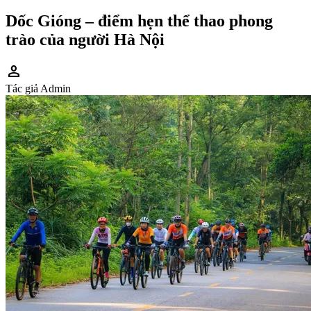
Dốc Gióng – điểm hẹn thể thao phong
trào của người Hà Nội
person
Tác giả
Admin