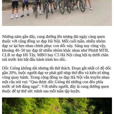
Những năm gần đây, cung đường lên tượng đài ngày càng quen
thuộc với cộng đồng xe đạp Hà Nội. Mỗi cuối tuần, nhiều nhóm
đạp xe lại hẹn nhau chinh phục con dốc này. Sáng nay cũng vậy,
khoảng 40–50 tay đạp từ nhiều nhóm khác nhau như Phượt MTB,
CLB xe đạp Hồ Tây, MBO hay C5 Hà Nội cùng hội tụ dưới chân
núi trước khi bắt đầu hành trình leo dốc.
Dốc Gióng không dài nhưng đủ thử thách. Đoạn gắt nhất có độ dốc
gần 20%, buộc người đạp xe phải giữ nhịp thở đều và kiên trì từng
vòng quay bánh. Trong cộng đồng xe đạp Hà Nội vẫn truyền nhau
một câu nói vui: “Qua được dốc Gióng thì những con đèo phía
trước sẽ bớt đáng ngại”. Với nhiều người, đây là cung đường quen
thuộc để tự thử sức mình sau mỗi tuần tập luyện.