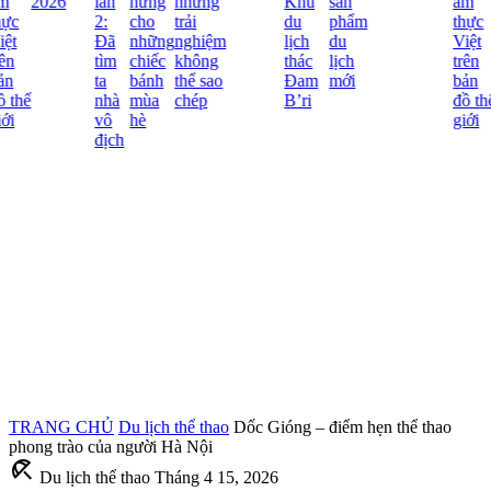
m
2026
lần
hứng
những
Khu
sản
ẩm
ực
2:
cho
trải
du
phẩm
thực
ệt
Đã
những
nghiệm
lịch
du
Việt
ên
tìm
chiếc
không
thác
lịch
trên
n
ta
bánh
thể sao
Đam
mới
bản
 thế
nhà
mùa
chép
B’ri
đồ thế
ới
vô
hè
giới
địch
TRANG CHỦ
Du lịch thể thao
Dốc Gióng – điểm hẹn thể thao
phong trào của người Hà Nội
beach_access
Du lịch thể thao
Tháng 4 15, 2026