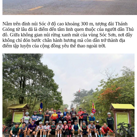
Nằm trên đỉnh núi Sóc ở độ cao khoảng 300 m, tượng đài Thánh
Gióng từ lâu đã là điểm đến tâm linh quen thuộc của người dân Thủ
đô. Giữa không gian núi rừng xanh mát của vùng Sóc Sơn, nơi đây
không chỉ đón bước chân hành hương mà còn dần trở thành địa
điểm tập luyện của cộng đồng yêu thể thao ngoài trời.