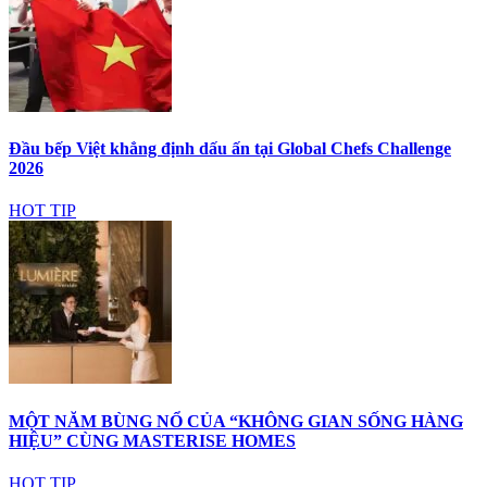
Đầu bếp Việt khẳng định dấu ấn tại Global Chefs Challenge
2026
HOT TIP
MỘT NĂM BÙNG NỔ CỦA “KHÔNG GIAN SỐNG HÀNG
HIỆU” CÙNG MASTERISE HOMES
HOT TIP