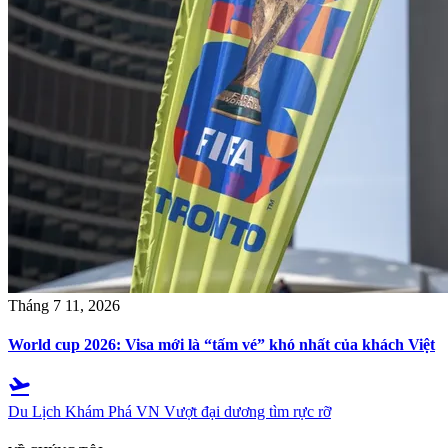
Tháng 7 11, 2026
World cup 2026: Visa mới là “tấm vé” khó nhất của khách Việt
flight_takeoff
Du Lịch Khám Phá VN
Vượt đại dương tìm rực rỡ