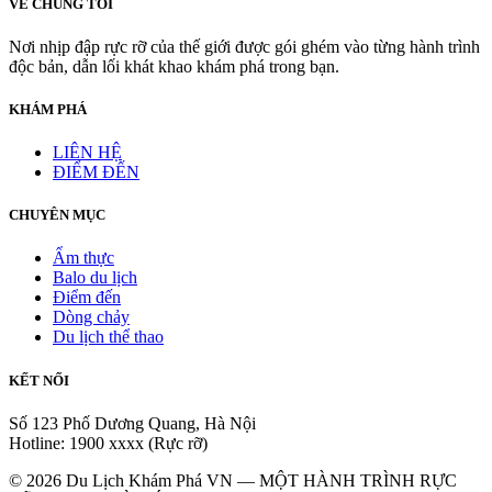
VỀ CHÚNG TÔI
Nơi nhịp đập rực rỡ của thế giới được gói ghém vào từng hành trình
độc bản, dẫn lối khát khao khám phá trong bạn.
KHÁM PHÁ
LIÊN HỆ
ĐIỂM ĐẾN
CHUYÊN MỤC
Ẩm thực
Balo du lịch
Điểm đến
Dòng chảy
Du lịch thể thao
KẾT NỐI
Số 123 Phố Dương Quang, Hà Nội
Hotline: 1900 xxxx (Rực rỡ)
© 2026 Du Lịch Khám Phá VN — MỘT HÀNH TRÌNH RỰC