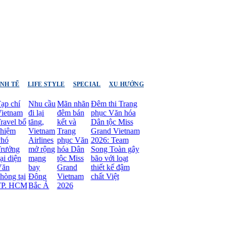
INH TẾ
LIFE STYLE
SPECIAL
XU HƯỚNG
 chí
Nhu cầu
Mãn nhãn
Đêm thi Trang
etnam
đi lại
đêm bán
phục Văn hóa
vel bổ
tăng,
kết và
Dân tộc Miss
iệm
Vietnam
Trang
Grand Vietnam
ó
Airlines
phục Văn
2026: Team
ưởng
mở rộng
hóa Dân
Song Toàn gây
 diện
mạng
tộc Miss
bão với loạt
n
bay
Grand
thiết kế đậm
ng tại
Đông
Vietnam
chất Việt
. HCM
Bắc Á
2026