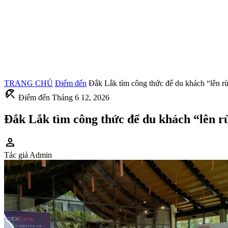
TRANG CHỦ
Điểm đến
Đắk Lắk tìm công thức để du khách “lên rừ
beach_access
Điểm đến
Tháng 6 12, 2026
Đắk Lắk tìm công thức để du khách “lên r
person
Tác giả
Admin