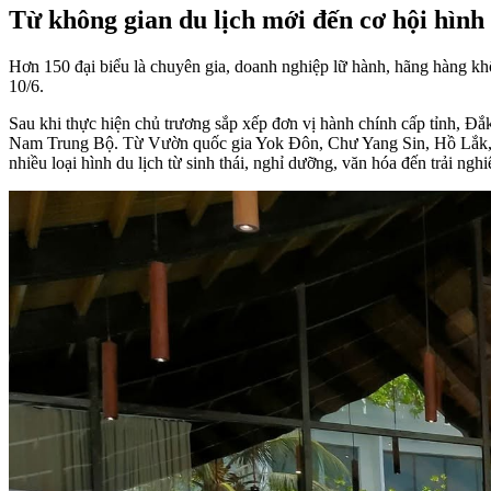
Từ không gian du lịch mới đến cơ hội hình
Hơn 150 đại biểu là chuyên gia, doanh nghiệp lữ hành, hãng hàng khô
10/6.
Sau khi thực hiện chủ trương sắp xếp đơn vị hành chính cấp tỉnh, Đắ
Nam Trung Bộ. Từ Vườn quốc gia Yok Đôn, Chư Yang Sin, Hồ Lắk, 
nhiều loại hình du lịch từ sinh thái, nghỉ dưỡng, văn hóa đến trải n