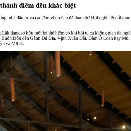
 thành điểm đến khác biệt
ng, nhà đầu tư và các đơn vị du lịch đã tham dự Hội nghị kết nối tou
k Lắk đang sở hữu một lợi thế hiếm có khi hội tụ cả không gian đại ng
Buôn Đôn đến Gành Đá Đĩa, Vịnh Xuân Đài, Đầm Ô Loan hay Mũi Điện,
ghiệm và MICE.