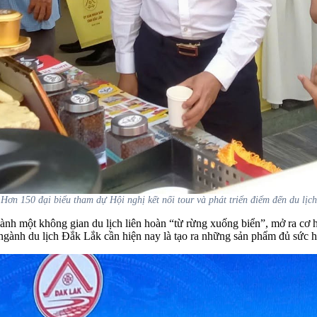
Hơn 150 đại biểu tham dự Hội nghị kết nối tour và phát triển điểm đến du lịch
ành một không gian du lịch liên hoàn “từ rừng xuống biển”, mở ra cơ
u ngành du lịch Đắk Lắk cần hiện nay là tạo ra những sản phẩm đủ sức h