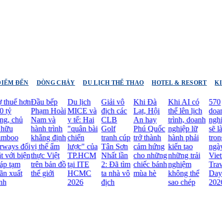
ĐIỂM ĐẾN
DÒNG CHẢY
DU LỊCH THỂ THAO
HOTEL & RESORT
K
 hơn
Đầu bếp
Du lịch
Giải vô
Khi Đà
Khi AI có
570
Phạm Hoài
MICE và
địch các
Lạt, Hội
thể lên lịch
doanh
hủ
Nam và
y tế: Hai
CLB
An hay
trình, doanh
nghiệp
hành trình
"quân bài
Golf
Phú Quốc
nghiệp lữ
sẽ làm gì
o
khẳng định
chiến
tranh cúp
trở thành
hành phải
trong 4
 đối
vị thế ẩm
lược" của
Tân Sơn
cảm hứng
kiến tạo
ngày của
 biện
thực Việt
TP.HCM
Nhất lần
cho những
những trải
Vietnam
ạm
trên bản đồ
tại ITE
2: Đã tìm
chiếc bánh
nghiệm
Travel
ất
thế giới
HCMC
ta nhà vô
mùa hè
không thể
Day
2026
địch
sao chép
2026?