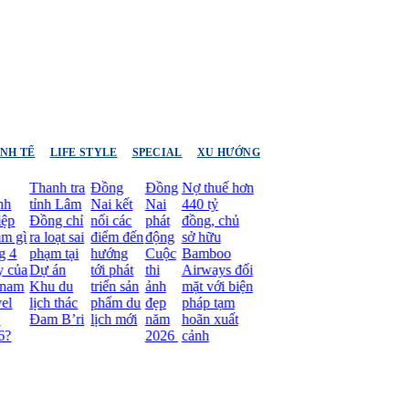
INH TẾ
LIFE STYLE
SPECIAL
XU HƯỚNG
Thanh tra
Đồng
Đồng
Nợ thuế hơn
tỉnh Lâm
Nai kết
Nai
440 tỷ
Đồng chỉ
nối các
phát
đồng, chủ
ra loạt sai
điểm đến
động
sở hữu
phạm tại
hướng
Cuộc
Bamboo
Dự án
tới phát
thi
Airways đối
Khu du
triển sản
ảnh
mặt với biện
lịch thác
phẩm du
đẹp
pháp tạm
Đam B’ri
lịch mới
năm
hoãn xuất
2026
cảnh