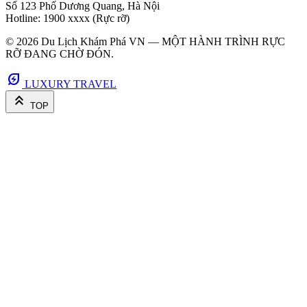
Số 123 Phố Dương Quang, Hà Nội
Hotline: 1900 xxxx (Rực rỡ)
© 2026 Du Lịch Khám Phá VN — MỘT HÀNH TRÌNH RỰC
RỠ ĐANG CHỜ ĐÓN.
energy_savings_leaf
LUXURY TRAVEL
keyboard_double_arrow_up
TOP