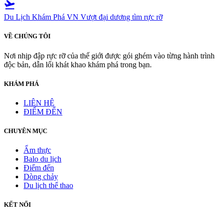
flight_takeoff
Du Lịch Khám Phá VN
Vượt đại dương tìm rực rỡ
VỀ CHÚNG TÔI
Nơi nhịp đập rực rỡ của thế giới được gói ghém vào từng hành trình
độc bản, dẫn lối khát khao khám phá trong bạn.
KHÁM PHÁ
LIÊN HỆ
ĐIỂM ĐẾN
CHUYÊN MỤC
Ẩm thực
Balo du lịch
Điểm đến
Dòng chảy
Du lịch thể thao
KẾT NỐI